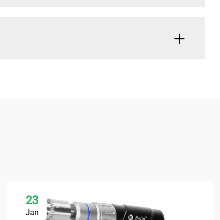
？
23
Jan