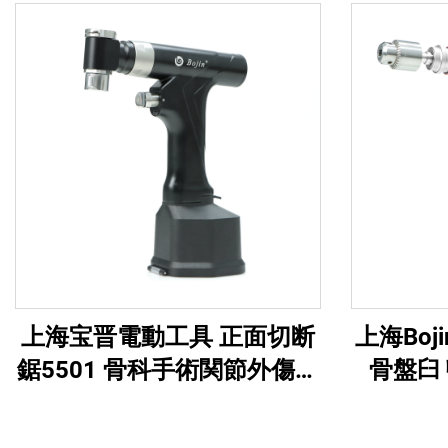
上海宝晋電動工具 正面切断
上海Bo
鋸5501 骨科手術関節外傷用
骨盤臼
システム5000
5507
外傷