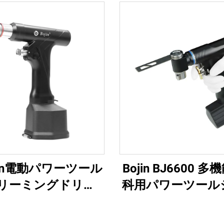
jin電動パワーツール
Bojin BJ6600 
リーミングドリル
科用パワーツール
B 整形外科手術・関節
オールインワン外
用システム5000
ル・ソー・ドライ