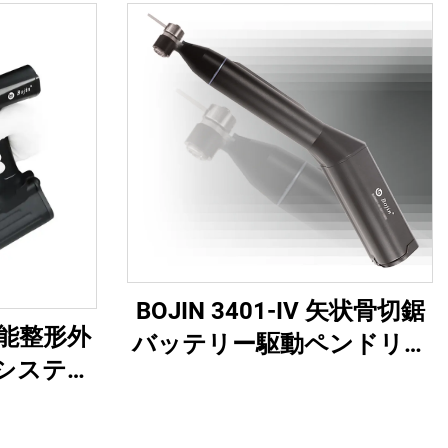
BOJIN 3401-IV 矢状骨切鋸
多機能整形外
バッテリー駆動ペンドリル
システム
医療用電動工具 顎顔面・
科用ドリ
手・足・小骨手術用
バー（外