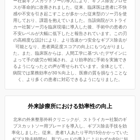
ー社製ギプスカットソーの導入により、ギプス除去プロセ
スが革命的に改善されました。従来、臨床医は患者に不快
感や不安を引き起こすことが多かった従来型のソー刃を使
用しており、課題を抱えていました。当該病院がストライ
カー社製ソー刃を臨床現場に導入した後、手術中の患者の
不安レベルが大幅に低下したと報告されています。この刃
の高精度な設計により、より迅速かつ安全なギプス除去が
可能となり、患者満足度スコアの向上にもつながりまし
た。また、臨床医からは、人間工学に基づいたデザインに
よって手の疲労が軽減され、より効率的に手術を実施でき
るようになったとの声が寄せられています。全体として、
病院では業務効率が30％向上し、医療の質を損なうことな
く、より多くの患者に対応できるようになりました。
外来診療所における効率性の向上
北米の外来整形外科クリニックが、ストライカー社製のギ
プスカットソー用ブレードを導入し、ギプス除去手技を効
率化しました。従来、患者1人あたり平均15分かかっていた
ギプス除去時間が、新ブレードの導入によりわずか8分に短