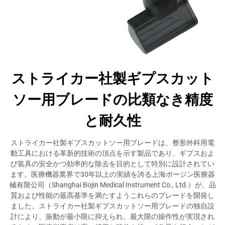
ストライカー社製ギプスカット
ソー用ブレードの比類なき精度
と耐久性
ストライカー社製ギプスカットソー用ブレードは、整形外科用電
動工具における革新的技術の頂点を示す製品であり、ギプスおよ
び装具の安全かつ効率的な除去を目的として特別に設計されてい
ます。医療機器業界で30年以上の実績を誇る上海ボージン医療器
械有限公司（Shanghai Bojin Medical Instrument Co., Ltd.）が、品
質および性能の最高基準を満たすようこれらのブレードを開発し
ました。ストライカー社製ギプスカットソー用ブレードの独自設
計により、振動が最小限に抑えられ、最大限の操作性が実現され