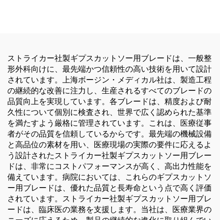
手・足・小骨手術用
ドリル・ソー・ドライバー
（外傷および関節手術用）
ストライカー社製ギプスカットソー用ブレードは、一般整
形外科向けに、最先端かつ信頼性の高い技術を用いて設計
されています。上海ボージン・メディカル社は、製造工程
の継続的な改善に注力し、生産されるすべてのブレードの
品質向上を実現しています。各ブレードは、精度および耐
久性について個別に検査され、世界で広く認められた基準
を満たすよう厳格に管理されています。これは、医療従事
者がその品質を信頼しているからです。最先端の機械設備
と高品位の素材を用い、医療現場の実際の要件に応えるよ
う設計されたストライカー社製ギプスカットソー用ブレー
ドは、非常にコストパフォーマンスが高く、高出力性能を
備えています。病院においては、これらのギプスカットソ
ー用ブレードは、優れた品質と長寿命という点で高く評価
されています。ストライカー社製ギプスカットソー用ブレ
ードは、臨床医の業務を支援します。当社は、医療業界の