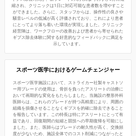
縮され、クリニックは1日に対応可能な患者数を増やすこと
ができました。さらに、スタッフからは、操作性の良さや
騒音レベルの低減が高く評価されており、これにより患者
にとってより落ち着いた環境が実現しました。クリニック
経営陣は、ワークフローの改善および患者から寄せられた
ギプス除去体験に関する好意的なフィードバックに満足を
示しています。
スポーツ医学におけるゲームチェンジャー
スポーツ医学施設において、ストライカー社製キャストソ
ー用ブレードの使用は、骨折を負ったアスリートの治療に
おいて画期的な変化をもたらしました。当施設の整形外科
医師らは、これらのブレードが持つ高精度により、周囲の
組織を損傷させることなくギプスを的確に除去できること
を報告しています。この特長は特にアスリートにとって有
益であり、回復期間の短縮と競技への早期復帰を可能にし
ました。また、医師らはブレードの耐久性が高く、交換頻
度が少ないため、施設全体でのコスト削減につながったと