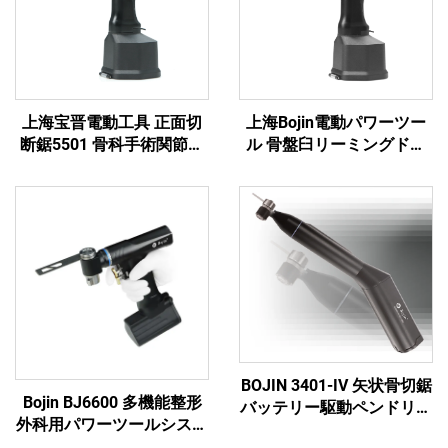
上海宝晋電動工具 正面切
上海Bojin電動パワーツー
断鋸5501 骨科手術関節外
ル 骨盤臼リーミングドリ
傷用システム5000
ル5507B 整形外科手術・関
節外傷用システム5000
BOJIN 3401-IV 矢状骨切鋸
Bojin BJ6600 多機能整形
バッテリー駆動ペンドリル
外科用パワーツールシステ
医療用電動工具 顎顔面・
ム オールインワン外科用