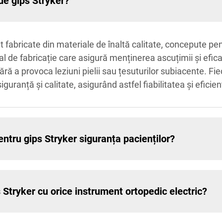
de gips Stryker?
fabricate din materiale de înaltă calitate, concepute pentr
l de fabricație care asigură menținerea ascuțimii și eficac
 fără a provoca leziuni pielii sau țesuturilor subiacente. 
guranță și calitate, asigurând astfel fiabilitatea și eficien
tru gips Stryker siguranța pacienților?
s Stryker cu orice instrument ortopedic electric?