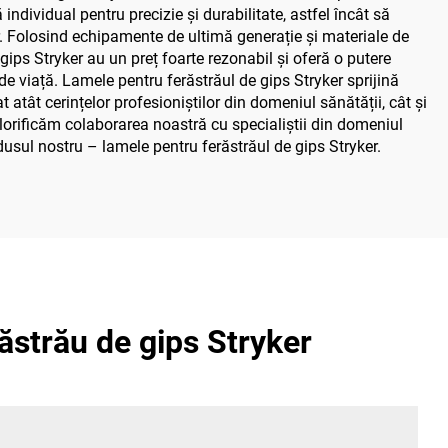
ndividual pentru precizie și durabilitate, astfel încât să
r. Folosind echipamente de ultimă generație și materiale de
 gips Stryker au un preț foarte rezonabil și oferă o putere
 de viață. Lamele pentru ferăstrăul de gips Stryker sprijină
atât cerințelor profesioniștilor din domeniul sănătății, cât și
lorificăm colaborarea noastră cu specialiștii din domeniul
dusul nostru – lamele pentru ferăstrăul de gips Stryker.
ăstrău de gips Stryker