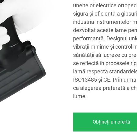
uneltelor electrice ortope
sigură și eficientă a gipsur
industria instrumentelor m
dezvoltat aceste lame pentr
performanță. Designul unic
vibrații minime și control
sănătății să lucreze cu pre
se reflectă în procesele ri
lamă respectă standardele 
ISO13485 și CE. Prin urmar
ca alegerea preferată a chi
lume.
Obțineți un ofertă