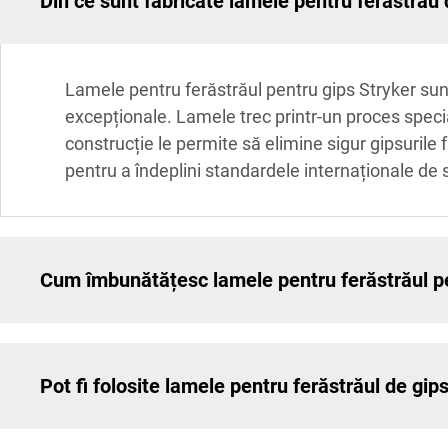
Din ce sunt fabricate lamele pentru ferăstrău 
Lamele pentru ferăstrăul pentru gips Stryker sunt 
excepționale. Lamele trec printr-un proces specia
construcție le permite să elimine sigur gipsurile
pentru a îndeplini standardele internaționale de si
Cum îmbunătățesc lamele pentru ferăstrăul pen
Pot fi folosite lamele pentru ferăstrăul de gip