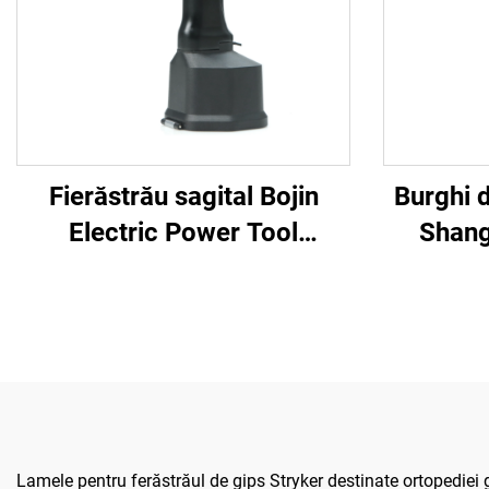
Fierăstrău sagital Bojin
Burghi 
Electric Power Tool
Shang
Shanghai 5501 pentru
5507B,
sistemul ortopedic de
ortopedi
chirurgie articulară și
pentru
traumatisme 5000
Lamele pentru ferăstrăul de gips Stryker destinate ortopedie