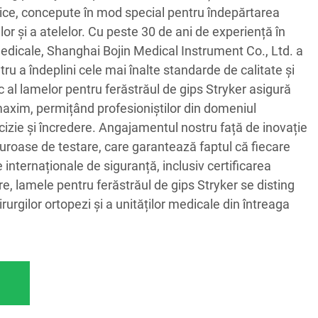
dice, concepute în mod special pentru îndepărtarea
ilor și a atelelor. Cu peste 30 de ani de experiență în
edicale, Shanghai Bojin Medical Instrument Co., Ltd. a
u a îndeplini cele mai înalte standarde de calitate și
 al lamelor pentru ferăstrăul de gips Stryker asigură
 maxim, permițând profesioniștilor din domeniul
cizie și încredere. Angajamentul nostru față de inovație
guroase de testare, care garantează faptul că fiecare
internaționale de siguranță, inclusiv certificarea
e, lamele pentru ferăstrăul de gips Stryker se disting
rurgilor ortopezi și a unităților medicale din întreaga