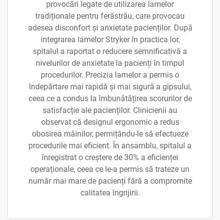
provocări legate de utilizarea lamelor
tradiționale pentru ferăstrău, care provocau
adesea disconfort și anxietate pacienților. După
integrarea lamelor Stryker în practica lor,
spitalul a raportat o reducere semnificativă a
nivelurilor de anxietate la pacienți în timpul
procedurilor. Precizia lamelor a permis o
îndepărtare mai rapidă și mai sigură a gipsului,
ceea ce a condus la îmbunătățirea scorurilor de
satisfacție ale pacienților. Clinicienii au
observat că designul ergonomic a redus
obosirea mâinilor, permițându-le să efectueze
procedurile mai eficient. În ansamblu, spitalul a
înregistrat o creștere de 30% a eficienței
operaționale, ceea ce le-a permis să trateze un
număr mai mare de pacienți fără a compromite
calitatea îngrijirii.