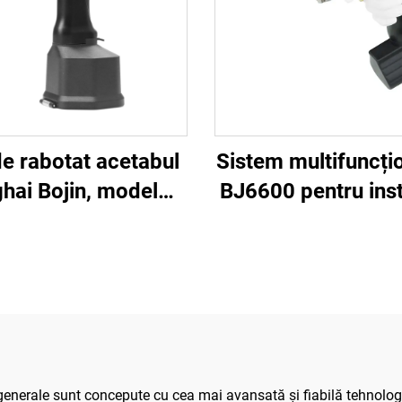
de rabotat acetabul
Sistem multifuncțio
hai Bojin, model
BJ6600 pentru ins
 pentru chirurgie
ortopedice, ap
că, sistem articular
chirurgical univers
 traumatisme 5000
găurit, tăiat și 
șuruburi, pentru c
traumatică și art
i generale sunt concepute cu cea mai avansată și fiabilă tehnol