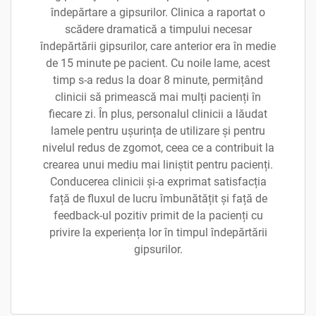
îndepărtare a gipsurilor. Clinica a raportat o
scădere dramatică a timpului necesar
îndepărtării gipsurilor, care anterior era în medie
de 15 minute pe pacient. Cu noile lame, acest
timp s-a redus la doar 8 minute, permițând
clinicii să primească mai mulți pacienți în
fiecare zi. În plus, personalul clinicii a lăudat
lamele pentru ușurința de utilizare și pentru
nivelul redus de zgomot, ceea ce a contribuit la
crearea unui mediu mai liniștit pentru pacienți.
Conducerea clinicii și-a exprimat satisfacția
față de fluxul de lucru îmbunătățit și față de
feedback-ul pozitiv primit de la pacienți cu
privire la experiența lor în timpul îndepărtării
gipsurilor.