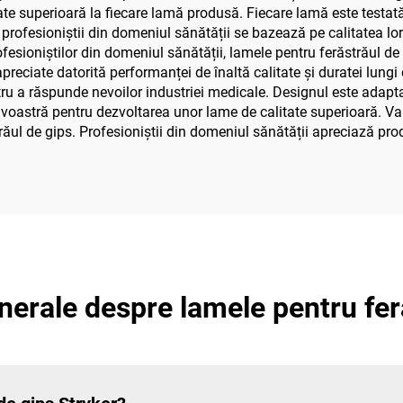
ate superioară la fiecare lamă produsă. Fiecare lamă este testată i
profesioniștii din domeniul sănătății se bazează pe calitatea lo
rofesioniștilor din domeniul sănătății, lamele pentru ferăstrăul de
apreciate datorită performanței de înaltă calitate și duratei lungi
u a răspunde nevoilor industriei medicale. Designul este adaptat 
avoastră pentru dezvoltarea unor lame de calitate superioară. Va
răul de gips. Profesioniștii din domeniul sănătății apreciază pro
enerale despre lamele pentru fer