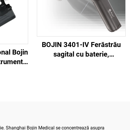
BOJIN 3401-IV Ferăstrău
nal Bojin
sagital cu baterie,
trumente
șurubelniță stilou,
arat
instrumente chirurgicale
al pentru
electrice pentru chirurgia
strâns
maxilofacială, a mâinii, a
hirurgie
piciorului și a oaselor mici
iculară
ogie. Shanghai Bojin Medical se concentrează asupra