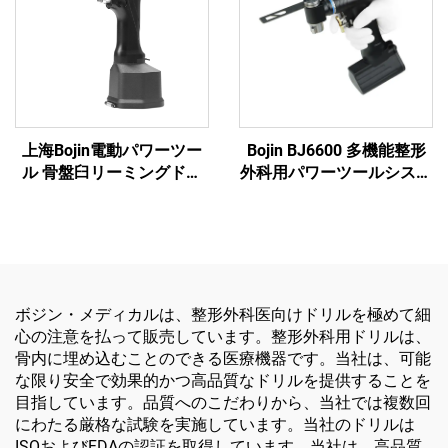
上海Bojin電動パワーツー
Bojin BJ6600 多機能整形
ル 骨盤臼リーミングドリ
外科用パワーツールシステ
ル5507B 整形外科手術・関
ム オールインワン外科用
節外傷用システム5000
ドリル・ソー・ドライバー
（外傷および関節手術用）
ボジン・メディカルは、整形外科医向けドリルを極めて細
心の注意を払って販売しています。整形外科用ドリルは、
骨内に埋め込むことのできる医療機器です。当社は、可能
な限り安全で効果的かつ高品質なドリルを提供することを
目指しています。品質へのこだわりから、当社では複数回
にわたる厳格な試験を実施しています。当社のドリルは
ISOおよびFDAの認証を取得しています。当社は、高品質