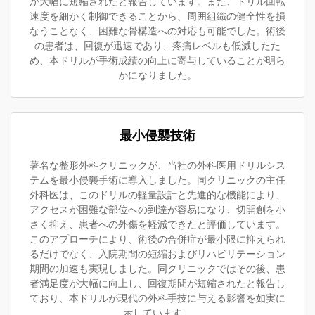
が大幅に短縮されたと報告しています。また、ドリル回転
速度を細かく制御できることから、周囲組織の健全性を損
なうことなく、困難な骨構造への対応も可能でした。術後
の患者は、回復が迅速であり、疼痛レベルも低減したた
め、本ドリルが手術成績の向上に寄与していることが明ら
かになりました。
最小侵襲技術
著名な整形外科クリニックが、当社の外科医用ドリルシス
テムを最小侵襲手術に導入しました。同クリニックの主任
外科医は、このドリルの軽量設計と先進的な機能により、
アクセスが困難な部位への到達が容易になり、切開創を小
さく抑え、患者への外傷を軽減できたと評価しています。
このアプローチにより、術後の合併症が最小限に抑えられ
るだけでなく、入院期間の短縮およびリハビリテーション
期間の加速も実現しました。同クリニックではその後、患
者満足度が大幅に向上し、回復期間が短縮されたと報告し
ており、本ドリルが現代の外科手技に与える影響を如実に
示しています。