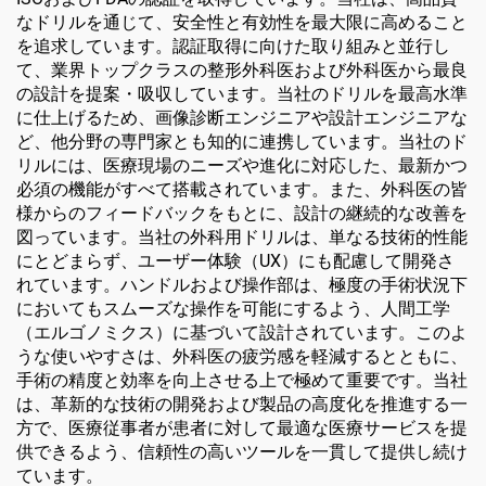
なドリルを通じて、安全性と有効性を最大限に高めること
を追求しています。認証取得に向けた取り組みと並行し
て、業界トップクラスの整形外科医および外科医から最良
の設計を提案・吸収しています。当社のドリルを最高水準
に仕上げるため、画像診断エンジニアや設計エンジニアな
ど、他分野の専門家とも知的に連携しています。当社のド
リルには、医療現場のニーズや進化に対応した、最新かつ
必須の機能がすべて搭載されています。また、外科医の皆
様からのフィードバックをもとに、設計の継続的な改善を
図っています。当社の外科用ドリルは、単なる技術的性能
にとどまらず、ユーザー体験（UX）にも配慮して開発さ
れています。ハンドルおよび操作部は、極度の手術状況下
においてもスムーズな操作を可能にするよう、人間工学
（エルゴノミクス）に基づいて設計されています。このよ
うな使いやすさは、外科医の疲労感を軽減するとともに、
手術の精度と効率を向上させる上で極めて重要です。当社
は、革新的な技術の開発および製品の高度化を推進する一
方で、医療従事者が患者に対して最適な医療サービスを提
供できるよう、信頼性の高いツールを一貫して提供し続け
ています。