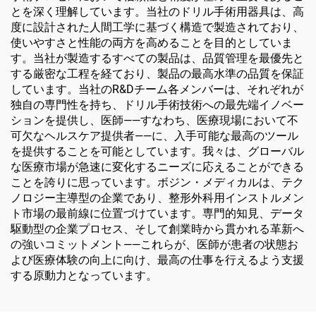
とを深く理解しています。当社のドリル手術用器具は、高
度に設計された人間工学に基づく構造で製造されており、
使いやすさと性能の両方を高めることを目的としていま
す。当社が製造するすべての製品は、品質管理を最優先と
する厳密な工程を経ており、製品の最高水準の品質を保証
しています。当社のR&Dチーム各メンバーは、それぞれが
独自の専門性を持ち、ドリル手術技術への最先端イノベー
ションを提供し、医師——すなわち、医療現場において不
可欠なヘルスケア提供者——に、入手可能な最高のツール
を提供することを可能としています。我々は、グローバル
な医療市場が急速に変化するニーズに応えることができる
ことを誇りに思っています。ボジン・メディカルは、テク
ノロジー主導型の企業であり、整形外科用インストルメン
ト市場の最前線に位置づけています。専門的知見、データ
駆動型の企業プロセス、そして創業時から貫かれる革新へ
の強いコミットメント——これらが、医師が患者の状態お
よび医療体験の向上に向け、最高の仕事を行えるよう支援
する原動力となっています。