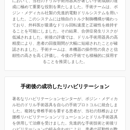
において、当社のドリル手術用器具が著しい手術成績の達
成に極めて重要な役割を果たしました。手術チームは、ボ
ジン・メディカル社製の先進的電動ドリルシステムを用い
ました。このシステムには独自のトルク制御機構が備わっ
ており、外科医が最適なドリル回転速度と正確性を維持す
ることを可能にしました。その結果、合併症発生リスクが
低減されました。術後の評価では、ドリル手術用器具の高
精度により、患者の回復期間が大幅に短縮されたことが確
認されました。手術チームは、本機器の操作性の良さと信
頼性の高さを高く評価し、今後の手術でも積極的に採用す
ることを推奨しました。
手術後の成功したリハビリテーション
著名なリハビリテーションセンターが、ボジン・メディカ
ル社のドリル手術器具を自らの手術プロトコルに統合しま
した。複雑な脊椎手術を要する患者が、当社の頚椎および
腰椎リハビリテーションソリューションとドリル手術器具
を併用して治療を受けました。先進的な手術技術と術後リ
ハビリテーションの組み合わせにより、患者の可動性が数