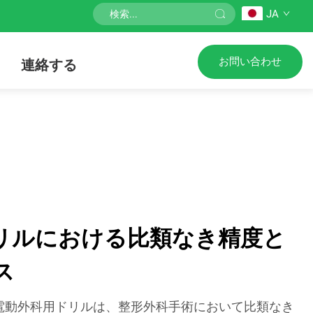
JA
お問い合わせ
連絡する
リルにおける比類なき精度と
ス
電動外科用ドリルは、整形外科手術において比類なき