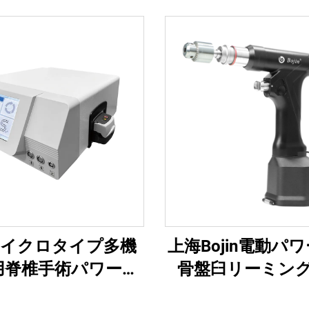
n マイクロタイプ多機
上海Bojin電動パ
用脊椎手術パワーツ
骨盤臼リーミン
ワーシステム3600
5507B 整形外科