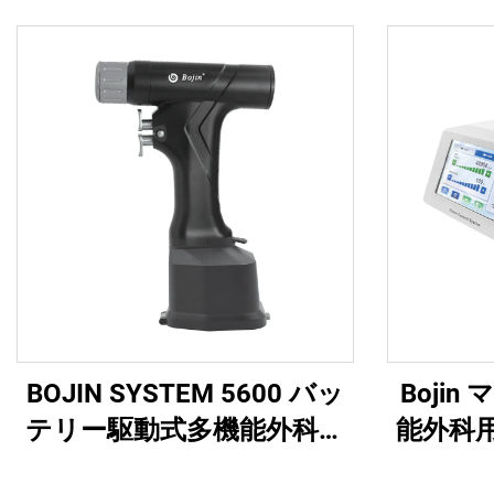
BOJIN SYSTEM 5600 バッ
Boji
テリー駆動式多機能外科用
能外科
電動工具 骨手術用
ール パ