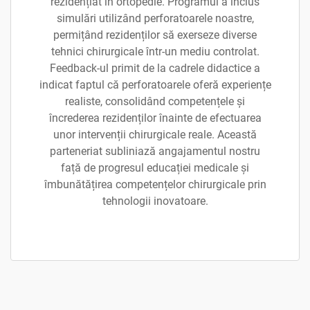
rezidențiat în ortopedie. Programul a inclus
simulări utilizând perforatoarele noastre,
permițând rezidenților să exerseze diverse
tehnici chirurgicale într-un mediu controlat.
Feedback-ul primit de la cadrele didactice a
indicat faptul că perforatoarele oferă experiențe
realiste, consolidând competențele și
încrederea rezidenților înainte de efectuarea
unor intervenții chirurgicale reale. Această
parteneriat subliniază angajamentul nostru
față de progresul educației medicale și
îmbunătățirea competențelor chirurgicale prin
tehnologii inovatoare.