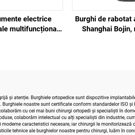
umente electrice
Burghi de rabotat 
ale multifuncționale
Shanghai Bojin,
 pentru chirurgie
5507B, pentru ch
spinală, sistem de
ortopedică, sistem 
putere 3600
pentru traumatis
ijă și atenție. Burghiele ortopedice sunt dispozitive implantabile
 Burghiele noastre sunt certificate conform standardelor ISO și F
 colaborăm cu cei mai buni chirurgi ortopedi și specialiști în do
use, colaborăm intelectual cu alți specialiști din industrie, cum a
moderne caracteristici necesare, iar chirurgii le monitorizează 
sticile tehnice ale burghielor noastre pentru chirurgi, luăm în co