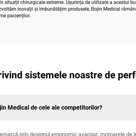
în situații chirurgicale extreme. Ușurința de utilizare a acestui b
ezvoltăm inovații și îmbunătățim produsele, Bojin Medical rămâne
ime pacienților.
rivind sistemele noastre de per
jin Medical de cele ale competitorilor?
e remarcă prin designul ergonomic avansat, motoarele de 