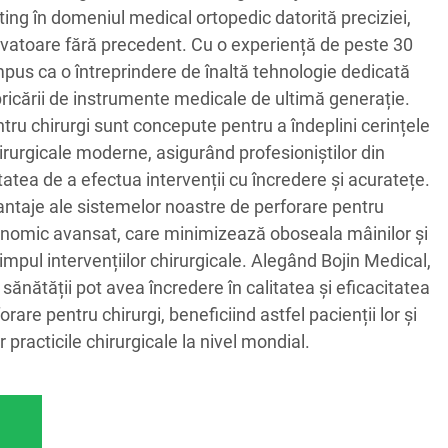
ting în domeniul medical ortopedic datorită preciziei,
 inovatoare fără precedent. Cu o experiență de peste 30
mpus ca o întreprindere de înaltă tehnologie dedicată
fabricării de instrumente medicale de ultimă generație.
tru chirurgi sunt concepute pentru a îndeplini cerințele
hirurgicale moderne, asigurând profesioniștilor din
tatea de a efectua intervenții cu încredere și acuratețe.
vantaje ale sistemelor noastre de perforare pentru
gonomic avansat, care minimizează oboseala mâinilor și
mpul intervențiilor chirurgicale. Alegând Bojin Medical,
 sănătății pot avea încredere în calitatea și eficacitatea
are pentru chirurgi, beneficiind astfel pacienții lor și
r practicile chirurgicale la nivel mondial.