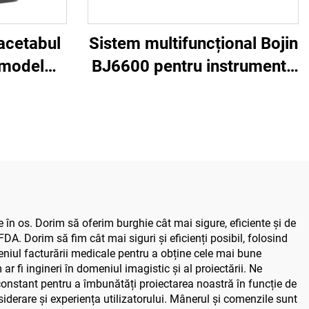
acetabul
Sistem multifuncțional Bojin
 model
BJ6600 pentru instrumente
irurgie
ortopedice, aparat
articular
chirurgical universal pentru
me 5000
găurit, tăiat și strâns
șuruburi, pentru chirurgie
traumatică și articulară
 în os. Dorim să oferim burghie cât mai sigure, eficiente și de
DA. Dorim să fim cât mai siguri și eficienți posibil, folosind
meniul facturării medicale pentru a obține cele mai bune
r fi ingineri în domeniul imagistic și al proiectării. Ne
constant pentru a îmbunătăți proiectarea noastră în funcție de
nsiderare și experiența utilizatorului. Mânerul și comenzile sunt