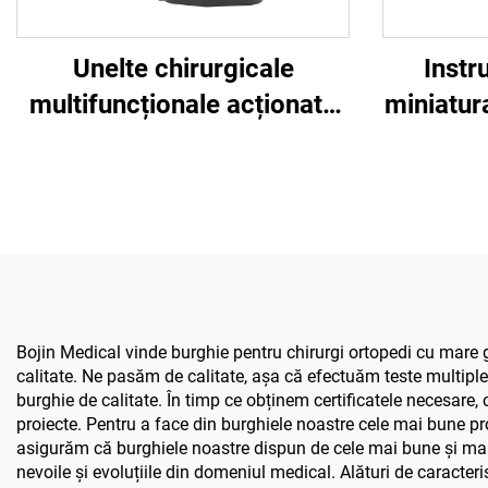
Unelte chirurgicale
Instr
multifuncționale acționate
miniatur
de baterie BOJIN SYSTEM
Bojin
5600 pentru chirurgia
neuro-
osoasă
Bojin Medical vinde burghie pentru chirurgi ortopedi cu mare gr
calitate. Ne pasăm de calitate, așa că efectuăm teste multiple.
burghie de calitate. În timp ce obținem certificatele necesare,
proiecte. Pentru a face din burghiele noastre cele mai bune prod
asigurăm că burghiele noastre dispun de cele mai bune și mai 
nevoile și evoluțiile din domeniul medical. Alături de caracteri