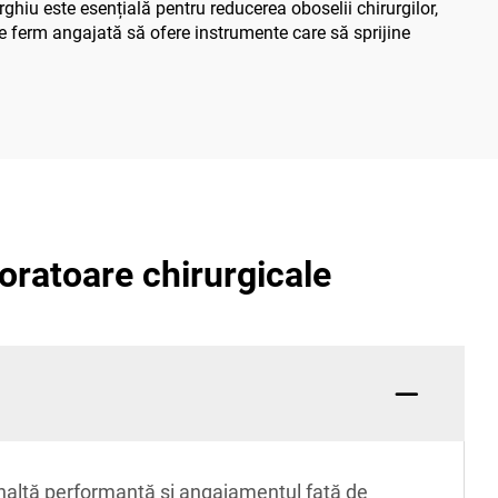
urghiu este esențială pentru reducerea oboselii chirurgilor,
 ferm angajată să ofere instrumente care să sprijine
foratoare chirurgicale
înaltă performanță și angajamentul față de