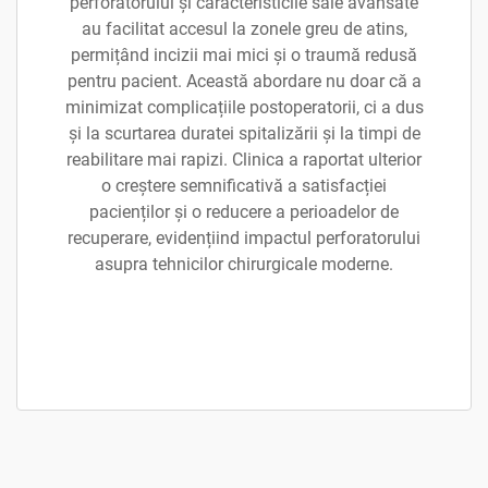
perforatorului și caracteristicile sale avansate
au facilitat accesul la zonele greu de atins,
permițând incizii mai mici și o traumă redusă
pentru pacient. Această abordare nu doar că a
minimizat complicațiile postoperatorii, ci a dus
și la scurtarea duratei spitalizării și la timpi de
reabilitare mai rapizi. Clinica a raportat ulterior
o creștere semnificativă a satisfacției
pacienților și o reducere a perioadelor de
recuperare, evidențiind impactul perforatorului
asupra tehnicilor chirurgicale moderne.