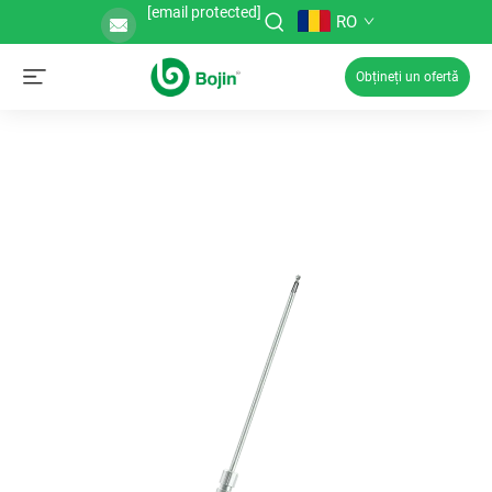
[email protected]
RO
Obțineți un ofertă