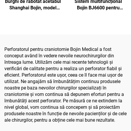
Burghi de rabotat acetabul
Sistem multifuncțional
Shanghai Bojin, model
Bojin BJ6600 pentru
5507B, pentru chirurgie
instrumente ortopedice,
ortopedică, sistem
aparat chirurgical
articular pentru
universal pentru găurit,
traumatisme 5000
tăiat și strâns șuruburi,
pentru chirurgie
traumatică și articulară
Perforatorul pentru craniotomie Bojin Medical a fost
conceput având în vedere nevoile neurochirurgilor din
întreaga lume. Utilizăm cele mai recente tehnologii și
verificări de calitate pentru a realiza un perforator fiabil și
eficient. Perforatorul este ușor, ceea ce îl face mai ușor de
utilizat. Ne angajăm să îmbunătățim continuu produsele
noastre pe baza nevoilor chirurgilor specializați în
craniotomie și vom continua să depunem eforturi pentru a
îmbunătăți acest perforator. Pe măsură ce ne extindem la
nivel global, vom continua să concepem și să proiectăm
produsele noastre în funcție de nevoile pacienților și de cele
ale chirurgilor, pentru a obține cele mai bune rezultate.