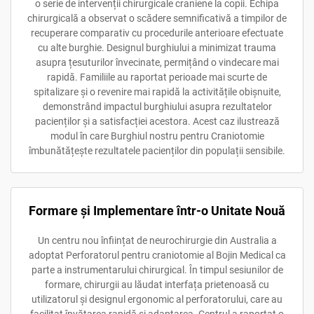
o serie de intervenții chirurgicale craniene la copii. Echipa
chirurgicală a observat o scădere semnificativă a timpilor de
recuperare comparativ cu procedurile anterioare efectuate
cu alte burghie. Designul burghiului a minimizat trauma
asupra țesuturilor învecinate, permițând o vindecare mai
rapidă. Familiile au raportat perioade mai scurte de
spitalizare și o revenire mai rapidă la activitățile obișnuite,
demonstrând impactul burghiului asupra rezultatelor
pacienților și a satisfacției acestora. Acest caz ilustrează
modul în care Burghiul nostru pentru Craniotomie
îmbunătățește rezultatele pacienților din populații sensibile.
Formare și Implementare într-o Unitate Nouă
Un centru nou înființat de neurochirurgie din Australia a
adoptat Perforatorul pentru craniotomie al Bojin Medical ca
parte a instrumentarului chirurgical. În timpul sesiunilor de
formare, chirurgii au lăudat interfața prietenoasă cu
utilizatorul și designul ergonomic al perforatorului, care au
facilitat învățarea rapidă și adaptarea. Centrul a raportat o