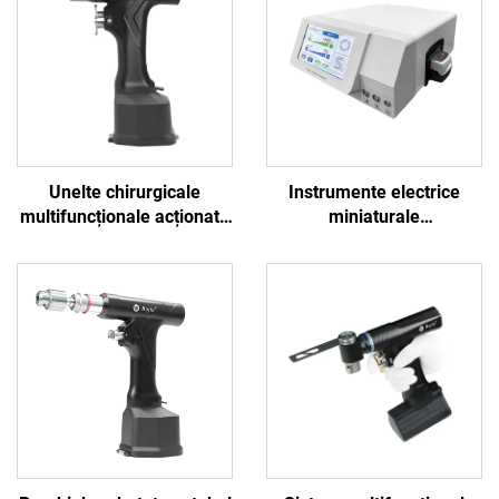
Unelte chirurgicale
Instrumente electrice
multifuncționale acționate
miniaturale
de baterie BOJIN SYSTEM
multifuncționale Bojin
5600 pentru chirurgia
pentru chirurgie neuro-
osoasă
spinală, sistem de putere
3600