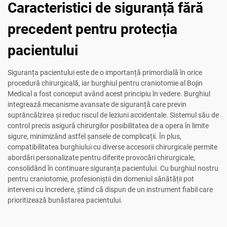
Caracteristici de siguranță fără
precedent pentru protecția
pacientului
Siguranța pacientului este de o importanță primordială în orice
procedură chirurgicală, iar burghiul pentru craniotomie al Bojin
Medical a fost conceput având acest principiu în vedere. Burghiul
integrează mecanisme avansate de siguranță care previn
suprâncălzirea și reduc riscul de leziuni accidentale. Sistemul său de
control precis asigură chirurgilor posibilitatea de a opera în limite
sigure, minimizând astfel șansele de complicații. În plus,
compatibilitatea burghiului cu diverse accesorii chirurgicale permite
abordări personalizate pentru diferite provocări chirurgicale,
consolidând în continuare siguranța pacientului. Cu burghiul nostru
pentru craniotomie, profesioniștii din domeniul sănătății pot
interveni cu încredere, știind că dispun de un instrument fiabil care
prioritizează bunăstarea pacientului.