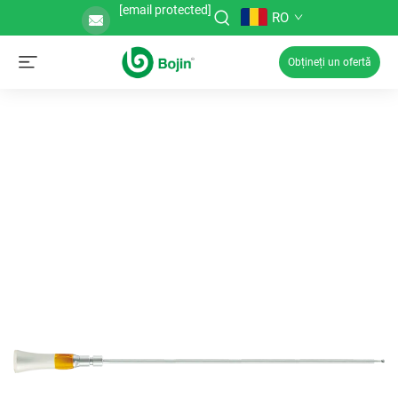
[email protected]
RO
Obțineți un ofertă