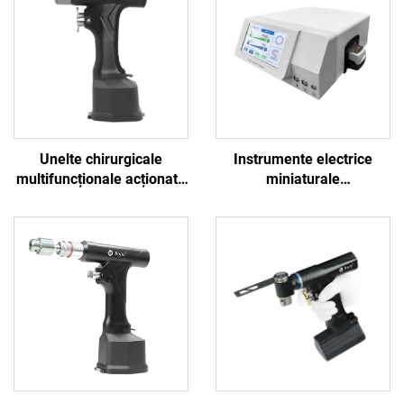
Unelte chirurgicale
Instrumente electrice
multifuncționale acționate
miniaturale
de baterie BOJIN SYSTEM
multifuncționale Bojin
5600 pentru chirurgia
pentru chirurgie neuro-
osoasă
spinală, sistem de putere
3600