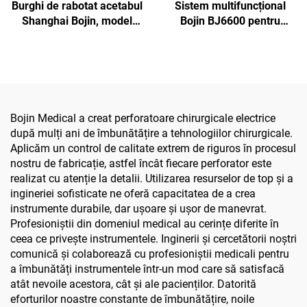
Burghi de rabotat acetabul
Sistem multifuncțional
Shanghai Bojin, model
Bojin BJ6600 pentru
5507B, pentru chirurgie
instrumente ortopedice,
ortopedică, sistem
aparat chirurgical
articular pentru
universal pentru găurit,
traumatisme 5000
tăiat și strâns șuruburi,
pentru chirurgie
traumatică și articulară
Bojin Medical a creat perforatoare chirurgicale electrice
după mulți ani de îmbunătățire a tehnologiilor chirurgicale.
Aplicăm un control de calitate extrem de riguros în procesul
nostru de fabricație, astfel încât fiecare perforator este
realizat cu atenție la detalii. Utilizarea resurselor de top și a
ingineriei sofisticate ne oferă capacitatea de a crea
instrumente durabile, dar ușoare și ușor de manevrat.
Profesioniștii din domeniul medical au cerințe diferite în
ceea ce privește instrumentele. Inginerii și cercetătorii noștri
comunică și colaborează cu profesioniștii medicali pentru
a îmbunătăți instrumentele într-un mod care să satisfacă
atât nevoile acestora, cât și ale pacienților. Datorită
eforturilor noastre constante de îmbunătățire, noile