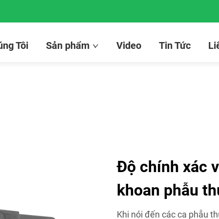
ng Tôi
Sản phẩm
Video
Tin Tức
Li
Độ chính xác v
khoan phẫu th
Khi nói đến các ca phẫu th