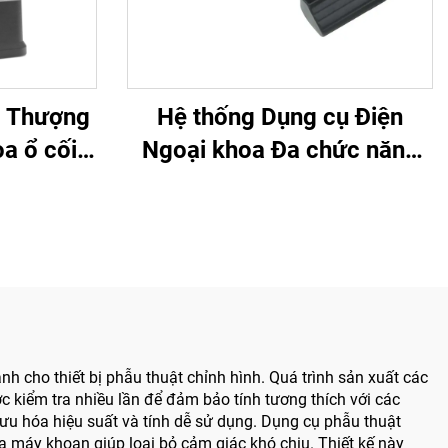
n Thượng
Hệ thống Dụng cụ Điện
a ổ cối
Ngoại khoa Đa chức năng
ẫu thuật
Bojin BJ6600, Máy khoan
 xương
phẫu thuật tích hợp Tất cả
 5000
trong một, Máy vặn vít dùng
trong Phẫu thuật Chấn
thương & Khớp
 cho thiết bị phẫu thuật chỉnh hình. Quá trình sản xuất các
ợc kiểm tra nhiều lần để đảm bảo tính tương thích với các
ưu hóa hiệu suất và tính dễ sử dụng. Dụng cụ phẫu thuật
a máy khoan giúp loại bỏ cảm giác khó chịu. Thiết kế này