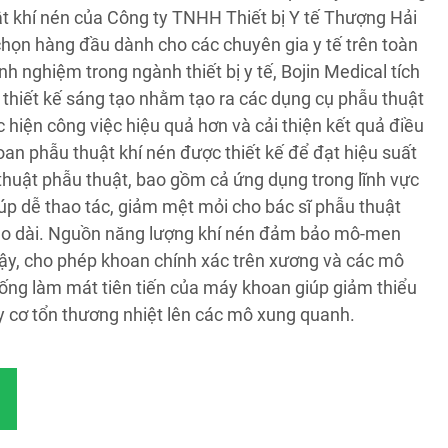
 khí nén của Công ty TNHH Thiết bị Y tế Thượng Hải
chọn hàng đầu dành cho các chuyên gia y tế trên toàn
nh nghiệm trong ngành thiết bị y tế, Bojin Medical tích
 thiết kế sáng tạo nhằm tạo ra các dụng cụ phẫu thuật
c hiện công việc hiệu quả hơn và cải thiện kết quả điều
an phẫu thuật khí nén được thiết kế để đạt hiệu suất
ủ thuật phẫu thuật, bao gồm cả ứng dụng trong lĩnh vực
iúp dễ thao tác, giảm mệt mỏi cho bác sĩ phẫu thuật
kéo dài. Nguồn năng lượng khí nén đảm bảo mô-men
cậy, cho phép khoan chính xác trên xương và các mô
ống làm mát tiên tiến của máy khoan giúp giảm thiểu
uy cơ tổn thương nhiệt lên các mô xung quanh.