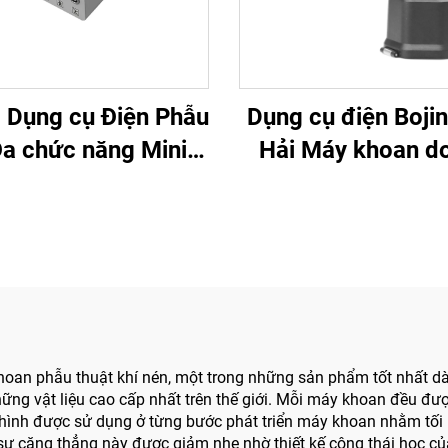
 Dụng cụ Điện Phẫu
Dụng cụ điện Boji
Đa chức năng Mini
Hải Máy khoan do
o Cột sống và Thần
5507B dành cho Ph
kinh 3600
Chấn thương Cơ
khớp, Hệ thống
oan phẫu thuật khí nén, một trong những sản phẩm tốt nhất dành
những vật liệu cao cấp nhất trên thế giới. Mỗi máy khoan đều đư
 hình được sử dụng ở từng bước phát triển máy khoan nhằm tối 
 sự căng thẳng này được giảm nhẹ nhờ thiết kế công thái học củ