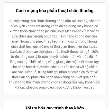
Cách mạng hóa phẫu thuật chấn thương
Tại một trung tâm chấn thương hàng đầu tại Hoa Kỳ, các bác
sĩ chuyên khoan cơ xương khớp đã áp dụng máy khoan cơ
xương khớp chạy bằng pin của Bojin Medical để xử lý các ca
sửa chữa gãy xương phức tạp. Tính năng không dây của
máy khoan cho phép thao tác nhanh chóng trong không
gian chật hẹp, giảm đáng kể thời gian thực hiện thủ thuật.
Các bác sĩ báo cáo thời gian phẫu thuật được rút ngắn 30%,
từ đó nâng cao tỷ lệ luân chuyển bệnh nhân và mức độ hài
lòng của họ. Thiết kế nhẹ cũng giúp giảm mệt mỏi ở bàn tay,
cho phép bác sĩ thực hiện các thao tác tinh vi với độ chính
xác cao. Kết quả, trung tâm ghi nhận sự cải thiện rõ rệt về
thời gian hồi phục của bệnh nhân cũng như kết quả phẫu
thuật tổng thể, minh chứng cho tác động của máy khoan đối
với các phương pháp điều trị cơ xương khớp hiện đại.
Tối ưu hóa quy trình thay khớp