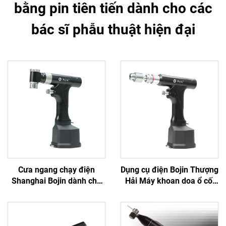
bằng pin tiên tiến dành cho các
bác sĩ phẫu thuật hiện đại
Cưa ngang chạy điện
Dụng cụ điện Bojin Thượng
Shanghai Bojin dành cho
Hải Máy khoan doa ổ cối
phẫu thuật chỉnh hình chấn
5507B dành cho Phẫu
thương khớp Hệ thống
thuật Chấn thương Cơ
5501 Hệ thống 5000
xương khớp, Hệ thống
5000