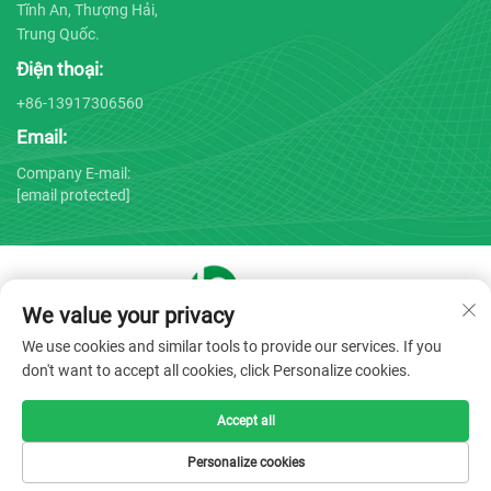
Tĩnh An, Thượng Hải,
Trung Quốc.
Điện thoại:
+86-13917306560
Email:
Company E-mail:
[email protected]
We value your privacy
Bản quyền © 2025 bởi Công ty TNHH Thiết bị Y tế Thượng Hải
We use cookies and similar tools to provide our services. If you
Bojin -
Chính sách Bảo mật
don't want to accept all cookies, click Personalize cookies.
Accept all
Personalize cookies