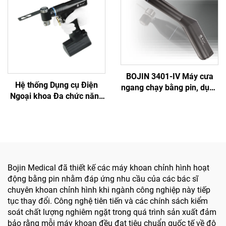
BOJIN 3401-IV Máy cưa
Hệ thống Dụng cụ Điện
ngang chạy bằng pin, dụng
Ngoại khoa Đa chức năng
cụ điện y tế dạng bút
Bojin BJ6600, Máy khoan
khoan dùng trong phẫu
phẫu thuật tích hợp Tất cả
thuật hàm mặt, tay chân
trong một, Máy vặn vít
và xương nhỏ
dùng trong Phẫu thuật
Chấn thương & Khớp
Bojin Medical đã thiết kế các máy khoan chỉnh hình hoạt
động bằng pin nhằm đáp ứng nhu cầu của các bác sĩ
chuyên khoan chỉnh hình khi ngành công nghiệp này tiếp
tục thay đổi. Công nghệ tiên tiến và các chính sách kiểm
soát chất lượng nghiêm ngặt trong quá trình sản xuất đảm
bảo rằng mỗi máy khoan đều đạt tiêu chuẩn quốc tế về độ