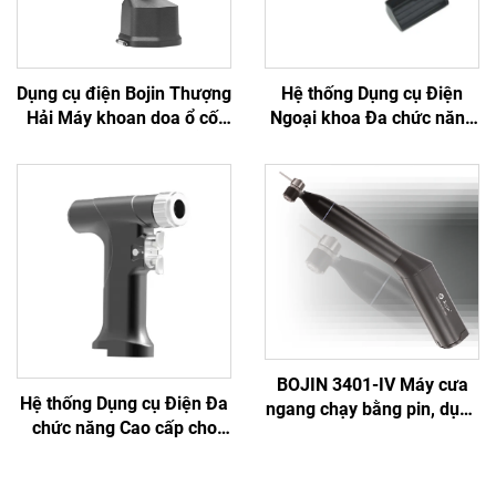
Dụng cụ điện Bojin Thượng
Hệ thống Dụng cụ Điện
Hải Máy khoan doa ổ cối
Ngoại khoa Đa chức năng
5507B dành cho Phẫu
Bojin BJ6600, Máy khoan
thuật Chấn thương Cơ
phẫu thuật tích hợp Tất cả
xương khớp, Hệ thống
trong một, Máy vặn vít
5000
dùng trong Phẫu thuật
Chấn thương & Khớp
BOJIN 3401-IV Máy cưa
Hệ thống Dụng cụ Điện Đa
ngang chạy bằng pin, dụng
chức năng Cao cấp cho
cụ điện y tế dạng bút
Thú y Bojin BJ8400
khoan dùng trong phẫu
thuật hàm mặt, tay chân