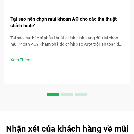
Tại sao nên chọn mũi khoan AO cho các thủ thuật
chỉnh hình?
Tại sao các bác sĩ phẫu thuật chỉnh hình hàng đầu lại chọn
mũi khoan AO? Khám phá độ chính xác vượt trội, an toàn đã
được FDA cấp phép và sự tuân thủ tiêu chuẩn ISO 5832-1.
Yêu cầu thông số kỹ thuật ngay hôm nay.
Xem Thêm
Nhận xét của khách hàng về mũi