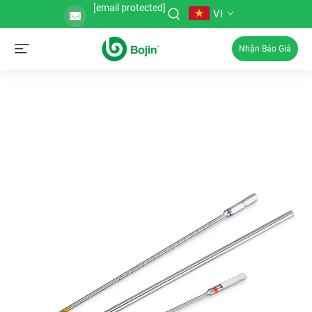
[email protected]
VI
Nhận Báo Giá