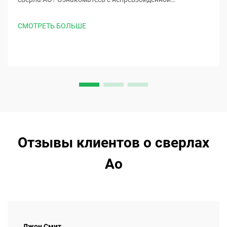
точностью, безопасностью, подтвержденной FDA, и
соответствием стандарту ISO 5832-1. Запросите
СМОТРЕТЬ БОЛЬШЕ
технические характеристики уже сегодня.
Отзывы клиентов о сверлах
Ao
Джон Смит