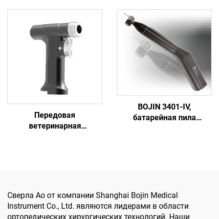
вертлужной впадины
Bojin BJ6600,
5507B для
универсальная
ортопедической
хирургическая дрель-
хирургии, системы для
лобзик-драйвер для
лечения травм суставов
травматологии и
5000
артроскопии
BOJIN 3401-IV,
Передовая
батарейная пила
ветеринарная
сагиттального типа,
многофункциональная
ручной дрели,
система
медицинские
электроинструментов
электрические
Bojin BJ8400
инструменты для
челюстно-лицевой,
ручной, ножной
Сверла Ao от компании Shanghai Bojin Medical
хирургии, операций на
Instrument Co., Ltd. являются лидерами в области
мелких костях
ортопедических хирургических технологий. Наши