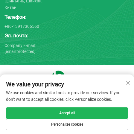
Цзинъань, Шанхай,
Китай.
Телефон:
+86-13917306560
Эл. почта:
Company E-mail:
[email protected]
We value your privacy
Copyright © 2025 by Shanghai Bojin Medical Instrument Co.,
We use cookies and similar tools to provide our services. If you
Ltd. -
Политика конфиденциальности
don't want to accept all cookies, click Personalize cookies.
Accept all
Personalize cookies
ГЛАВНАЯ
ТОВАРЫ
ЭЛЕКТРОННАЯ
ТЕЛ.