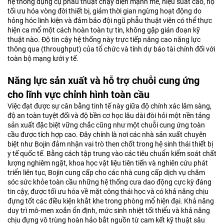
hệ thống dụng cụ phẫu thuật chạy điện mạnh mẽ, hiệu suất cao, họ
tối ưu hóa vòng đời thiết bị, giảm thời gian ngừng hoạt động do
hỏng hóc linh kiện và đảm bảo đội ngũ phẫu thuật viên có thể thực
hiện ca mổ một cách hoàn toàn tự tin, không gặp gián đoạn kỹ
thuật nào. Độ tin cậy hệ thống này trực tiếp nâng cao năng lực
thông qua (throughput) của tổ chức và tính dự báo tài chính đối với
toàn bộ mạng lưới y tế.
Năng lực sản xuất và hỗ trợ chuỗi cung ứng
cho lĩnh vực chỉnh hình toàn cầu
Việc đạt được sự cân bằng tinh tế này giữa độ chính xác lâm sàng,
độ an toàn tuyệt đối và độ bền cơ học lâu dài đòi hỏi một nền tảng
sản xuất đặc biệt vững chắc cũng như một chuỗi cung ứng toàn
cầu được tích hợp cao. Đây chính là nơi các nhà sản xuất chuyên
biệt như Bojin đảm nhận vai trò then chốt trong hệ sinh thái thiết bị
y tế quốc tế. Bằng cách tập trung vào các tiêu chuẩn kiểm soát chất
lượng nghiêm ngặt, khoa học vật liệu tiên tiến và nghiên cứu phát
triển liên tục, Bojin cung cấp cho các nhà cung cấp dịch vụ chăm
sóc sức khỏe toàn cầu những hệ thống cưa dao động cực kỳ đáng
tin cậy, được tối ưu hóa về mặt công thái học và có khả năng chịu
đựng tốt các điều kiện khắt khe trong phòng mổ hiện đại. Khả năng
duy trì mô-men xoắn ổn định, mức sinh nhiệt tối thiểu và khả năng
chịu đựng vô trùng hoàn hảo bắt nguồn từ cam kết kỹ thuật sâu