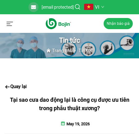
VI
[email protected]
Nhận báo giá
Tin tức
Trang chủ
>
Tin tức
Quay lại
Tại sao cưa dao động lại là công cụ được ưu tiên
trong phẫu thuật xương?
May 19, 2026