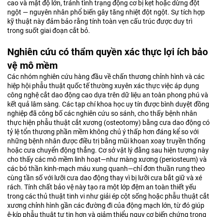
cao và mật độ lớn, tránh tình trạng động cơ bị kẹt hoặc dừng đột
ngột — nguyên nhân phổ biến gây tăng nhiệt đột ngột. Sự tích hợp
kỹ thuật này đảm bảo rằng tính toàn vẹn cấu trúc được duy trì
trong suốt giai đoạn cắt bỏ.
Nghiên cứu có thẩm quyền xác thực lợi ích bảo
vệ mô mềm
Các nhóm nghiên cứu hàng đầu về chấn thương chỉnh hình và các
hiệp hội phẫu thuật quốc tế thường xuyên xác thực việc áp dụng
công nghệ cắt dao động cao dựa trên dữ liệu an toàn phong phú và
kết quả lâm sàng. Các tạp chí khoa học uy tín được bình duyệt đồng
nghiệp đã công bố các nghiên cứu so sánh, cho thấy bệnh nhân
thực hiện phẫu thuật cắt xương (osteotomy) bằng cưa dao động có
tỷ lệ tổn thương phần mềm không chủ ý thấp hơn đáng kể so với
những bệnh nhân được điều trị bằng mũi khoan xoay truyền thống
hoặc cưa chuyển động thẳng. Cơ sở vật lý đằng sau hiện tượng này
cho thấy các mô mềm linh hoạt—như màng xương (periosteum) và
các bó thần kinh-mạch máu xung quanh—chỉ đơn thuần rung theo
cùng tần số với lưỡi cưa dao động thay vì bị lưỡi cưa bắt giữ và xé
rách. Tính chất bảo vệ này tạo ra một lớp đệm an toàn thiết yếu
trong các thủ thuật tinh vi như giải ép cột sống hoặc phẫu thuật cắt
xương chỉnh hình gần các đường đi của động mạch lớn, từ đó giúp
ê-kíp phẫu thuật tự tin hơn và giảm thiểu nguy cơ biến chứng trong