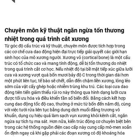
Chuyên môn kỹ thuật ngăn ngừa tổn thương
nhiệt trong quá trình cắt xương
Từ góc độ cấu trúc và kỹ thuật, chuyên môn được tích hợp trong
các cơ chế cưa dao động hiện đại trực tiếp giải quyết các giới hạn
sinh học của mô xương người. Xương vỏ (cortical bone) là một cấu
trúc có tổ chức cao và mang tính động, dễ bị tổn thương do nhiệt
trong quá trình cắt cơ học. Nếu nhiệt độ tại bề mặt tiếp xúc giữa lưỡi
cưa và xương vượt quá bốn mươi bảy độ C trong thời gian dài hơn
một phút liên tục, tế bào sẽ chết, dẫn đến chậm liền xương, lỏng lẻo
sớm của vật cấy ghép hoặc nhiễm trùng khu trú. Các loại cưa dao
động tiên tiến giảm thiểu rủi ro này thông qua hình dạng lưỡi cưa
được tối ưu hóa và điều khiển tần số biến đổi. Bằng cách kết hợp
cung dao động tốc độ cao, thường ở mức từ bốn đến năm độ, cùng
với việc tưới rửa liên tục bằng dung dịch muối đẳng trương vô
khuẩn, dụng cụ hiệu quả làm sạch vụn xương khỏi kênh cắt, ngăn
ngừa sự tích tụ ma sát. Hơn nữa, kiến trúc động cơ chuyên biệt bên
trong các hệ thống nguồn điện cao cấp này cung cấp mô-men xoắn
ổn định ngay cả khi gặp phải các đoạn xương có độ khoáng hóa