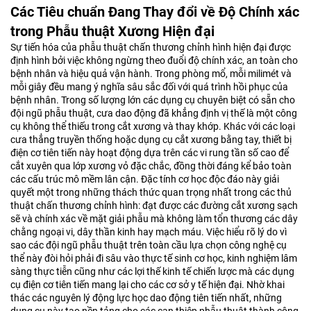
Các Tiêu chuẩn Đang Thay đổi về Độ Chính xác
trong Phẫu thuật Xương Hiện đại
Sự tiến hóa của phẫu thuật chấn thương chỉnh hình hiện đại được
định hình bởi việc không ngừng theo đuổi độ chính xác, an toàn cho
bệnh nhân và hiệu quả vận hành. Trong phòng mổ, mỗi milimét và
mỗi giây đều mang ý nghĩa sâu sắc đối với quá trình hồi phục của
bệnh nhân. Trong số lượng lớn các dụng cụ chuyên biệt có sẵn cho
đội ngũ phẫu thuật, cưa dao động đã khẳng định vị thế là một công
cụ không thể thiếu trong cắt xương và thay khớp. Khác với các loại
cưa thẳng truyền thống hoặc dụng cụ cắt xương bằng tay, thiết bị
điện cơ tiên tiến này hoạt động dựa trên các vi rung tần số cao để
cắt xuyên qua lớp xương vỏ đặc chắc, đồng thời đáng kể bảo toàn
các cấu trúc mô mềm lân cận. Đặc tính cơ học độc đáo này giải
quyết một trong những thách thức quan trọng nhất trong các thủ
thuật chấn thương chỉnh hình: đạt được các đường cắt xương sạch
sẽ và chính xác về mặt giải phẫu mà không làm tổn thương các dây
chằng ngoại vi, dây thần kinh hay mạch máu. Việc hiểu rõ lý do vì
sao các đội ngũ phẫu thuật trên toàn cầu lựa chọn công nghệ cụ
thể này đòi hỏi phải đi sâu vào thực tế sinh cơ học, kinh nghiệm lâm
sàng thực tiễn cũng như các lợi thế kinh tế chiến lược mà các dụng
cụ điện cơ tiên tiến mang lại cho các cơ sở y tế hiện đại. Nhờ khai
thác các nguyên lý động lực học dao động tiên tiến nhất, những
dụng cụ này tạo nền tảng cho các can thiệp phẫu thuật thành công