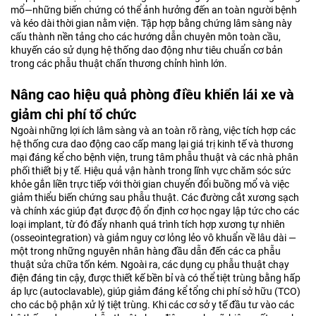
mổ—những biến chứng có thể ảnh hưởng đến an toàn người bệnh
và kéo dài thời gian nằm viện. Tập hợp bằng chứng lâm sàng này
cấu thành nền tảng cho các hướng dẫn chuyên môn toàn cầu,
khuyến cáo sử dụng hệ thống dao động như tiêu chuẩn cơ bản
trong các phẫu thuật chấn thương chỉnh hình lớn.
Nâng cao hiệu quả phòng điều khiển lái xe và
giảm chi phí tổ chức
Ngoài những lợi ích lâm sàng và an toàn rõ ràng, việc tích hợp các
hệ thống cưa dao động cao cấp mang lại giá trị kinh tế và thương
mại đáng kể cho bệnh viện, trung tâm phẫu thuật và các nhà phân
phối thiết bị y tế. Hiệu quả vận hành trong lĩnh vực chăm sóc sức
khỏe gắn liền trực tiếp với thời gian chuyển đổi buồng mổ và việc
giảm thiểu biến chứng sau phẫu thuật. Các đường cắt xương sạch
và chính xác giúp đạt được độ ổn định cơ học ngay lập tức cho các
loại implant, từ đó đẩy nhanh quá trình tích hợp xương tự nhiên
(osseointegration) và giảm nguy cơ lỏng lẻo vô khuẩn về lâu dài —
một trong những nguyên nhân hàng đầu dẫn đến các ca phẫu
thuật sửa chữa tốn kém. Ngoài ra, các dụng cụ phẫu thuật chạy
điện đáng tin cậy, được thiết kế bền bỉ và có thể tiệt trùng bằng hấp
áp lực (autoclavable), giúp giảm đáng kể tổng chi phí sở hữu (TCO)
cho các bộ phận xử lý tiệt trùng. Khi các cơ sở y tế đầu tư vào các