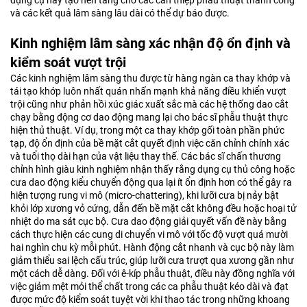
và các kết quả lâm sàng lâu dài có thể dự báo được.
Kinh nghiệm lâm sàng xác nhận độ ổn định và
kiểm soát vượt trội
Các kinh nghiệm lâm sàng thu được từ hàng ngàn ca thay khớp và
tái tạo khớp luôn nhất quán nhấn mạnh khả năng điều khiển vượt
trội cũng như phản hồi xúc giác xuất sắc mà các hệ thống dao cắt
chạy bằng động cơ dao động mang lại cho bác sĩ phẫu thuật thực
hiện thủ thuật. Ví dụ, trong một ca thay khớp gối toàn phần phức
tạp, độ ổn định của bề mặt cắt quyết định việc căn chỉnh chính xác
và tuổi thọ dài hạn của vật liệu thay thế. Các bác sĩ chấn thương
chỉnh hình giàu kinh nghiệm nhận thấy rằng dụng cụ thủ công hoặc
cưa dao động kiểu chuyển động qua lại ít ổn định hơn có thể gây ra
hiện tượng rung vi mô (micro-chattering), khi lưỡi cưa bị nảy bật
khỏi lớp xương vỏ cứng, dẫn đến bề mặt cắt không đều hoặc hoại tử
nhiệt do ma sát cục bộ. Cưa dao động giải quyết vấn đề này bằng
cách thực hiện các cung di chuyển vi mô với tốc độ vượt quá mười
hai nghìn chu kỳ mỗi phút. Hành động cắt nhanh và cục bộ này làm
giảm thiểu sai lệch cấu trúc, giúp lưỡi cưa trượt qua xương gần như
một cách dễ dàng. Đối với ê-kíp phẫu thuật, điều này đồng nghĩa với
việc giảm mệt mỏi thể chất trong các ca phẫu thuật kéo dài và đạt
được mức độ kiểm soát tuyệt vời khi thao tác trong những khoang