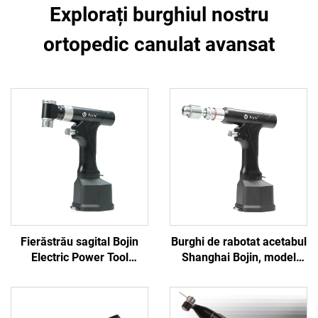
Explorați burghiul nostru
ortopedic canulat avansat
Fierăstrău sagital Bojin
Burghi de rabotat acetabul
Electric Power Tool
Shanghai Bojin, model
Shanghai 5501 pentru
5507B, pentru chirurgie
sistemul ortopedic de
ortopedică, sistem
chirurgie articulară și
articular pentru