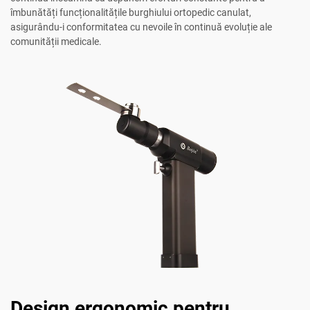
îmbunătăți funcționalitățile burghiului ortopedic canulat,
asigurându-i conformitatea cu nevoile în continuă evoluție ale
comunității medicale.
Design ergonomic pentru