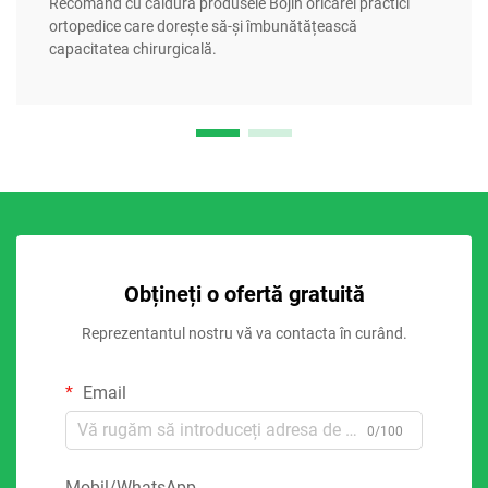
Recomand cu căldură produsele Bojin oricărei practici
ortopedice care dorește să-și îmbunătățească
capacitatea chirurgicală.
Obțineți o ofertă gratuită
Reprezentantul nostru vă va contacta în curând.
Email
0/100
Mobil/WhatsApp