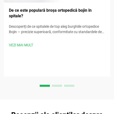
De ce este populară broșa ortopedică bojin în
spitale?
Descoperiți de ce spitalele de top aleg burghiile ortopedice
Bojin — precizie superioară, conformitate cu standardele de
sterilizare, design ergonomic și timpi de procedură cu 30%
mai rapizi. Solicitați acum specificațiile clinice.
VEZI MAI MULT