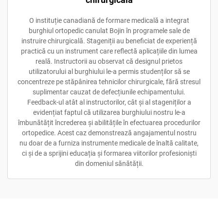
O instituție canadiană de formare medicală a integrat
burghiul ortopedic canulat Bojin în programele sale de
instruire chirurgicală. Stageniții au beneficiat de experiență
practică cu un instrument care reflectă aplicațiile din lumea
reală. Instructorii au observat că designul prietos
utilizatorului al burghiului le-a permis studenților să se
concentreze pe stăpânirea tehnicilor chirurgicale, fără stresul
suplimentar cauzat de defecțiunile echipamentului.
Feedback-ul atât al instructorilor, cât și al stageniților a
evidențiat faptul că utilizarea burghiului nostru le-a
îmbunătățit încrederea și abilitățile în efectuarea procedurilor
ortopedice. Acest caz demonstrează angajamentul nostru
nu doar de a furniza instrumente medicale de înaltă calitate,
ci și de a sprijini educația și formarea viitorilor profesioniști
din domeniul sănătății.