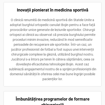
Inovații pionierat în medicina sportivă
O clinică renumită de medicină sportivă din Statele Unite a
adoptat burghiul ortopedic canulat Bojin pentru a face față
provocărilor unice generate de leziunile sportivilor. Chirurgii
ortopezi ai clinicii au observat că precizia burghiului permite
proceduri minim invazive, reducând în mod semnificativ
perioadele de recuperare ale sportivilor. Într-un caz, un
jucător profesionist de fotbal a fost supus unei intervenții
chirurgicale complexe la gleznă, utilizând burghiul nostru.
Jucătorul s-a întors pe teren în câteva săptămâni, ceea ce
dovedește eficacitatea tehnologiei Bojin. Acest caz
subliniază angajamentul nostru de a sprijini profesioniștii din
domeniul sănătății în oferirea celei mai bune îngrijiri posibile
pacienților lor.
Îmbunătățirea programelor de formare
chirurgicală