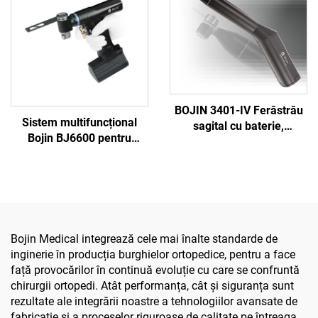
traumatisme 5000
traumatisme 5000
BOJIN 3401-IV Ferăstrău
Sistem multifuncțional
sagital cu baterie,
Bojin BJ6600 pentru
șurubelniță stilou,
instrumente ortopedice,
instrumente chirurgicale
aparat chirurgical
electrice pentru chirurgia
universal pentru găurit,
maxilofacială, a mâinii, a
tăiat și strâns șuruburi,
piciorului și a oaselor mici
pentru chirurgie
traumatică și articulară
Bojin Medical integrează cele mai înalte standarde de
inginerie în producția burghielor ortopedice, pentru a face
față provocărilor în continuă evoluție cu care se confruntă
chirurgii ortopedi. Atât performanța, cât și siguranța sunt
rezultate ale integrării noastre a tehnologiilor avansate de
fabricație și a proceselor riguroase de calitate pe întreaga