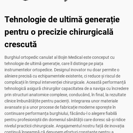
Tehnologie de ultimă generație
pentru o precizie chirurgicală
crescută
Burghiul ortopedic canulat al Bojin Medical este conceput cu
tehnologie de ultimă generație, care îl distinge pe piața
instrumentelor ortopedice. Designul inovator nu doar permite o
aliniere precisă cu echipamentele existente, ci reduce și riscul de
complicații în timpul intervenției chirurgicale. Această performanță
tehnologică asigură chirurgilor capacitatea de a naviga cu încredere
prin structuri anatomice complexe, conducând, în final, la rezultate
clinice îmbunătățite pentru pacienți. Integrarea unor materiale
avansate și a unor procese de fabricație moderne sporește în
continuare performanța burghiului, făcându-l o alegere fiabilă
pentru profesioniștii din domeniul sănătății care doresc să-și ridice
nivelul practicii chirurgicale. Angajamentul nostru față de inovația
continuă înseamnă că depunem eforturi constante pentru a