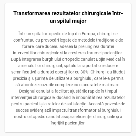
Transformarea rezultatelor chirurgicale într-
un spital major
Într-un spital ortopedic de top din Europa, chirurgii se
confruntau cu provocări legate de metodele tradiționale de
forare, care duceau adesea la prelungirea duratei
intervențiilor chirurgicale și la creșterea traumei pacienților.
După integrarea burghiului ortopedic canulat Bojin Medical în
arsenalul lor chirurgical, spitalul a raportat o reducere
semnificativă a duratei operațiilor cu 30%. Chirurgii au lăudat
precizia și ușurința de utilizare a burghiului, care le-a permis
să abordeze cazurile complexe cu o acuratețe mai mare.
Designul canulat a facilitat ajustările rapide în timpul
intervenției chirurgicale, ducând la îmbunătățirea rezultatelor
pentru pacienți și a ratelor de satisfacție. Această poveste de
succes evidențiază impactul transformator al burghiului
nostru ortopedic canulat asupra eficienței chirurgicale și a
îngrijirii pacienților.