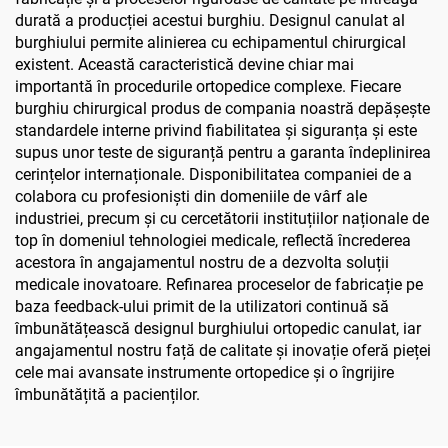
durată a producției acestui burghiu. Designul canulat al
burghiului permite alinierea cu echipamentul chirurgical
existent. Această caracteristică devine chiar mai
importantă în procedurile ortopedice complexe. Fiecare
burghiu chirurgical produs de compania noastră depășește
standardele interne privind fiabilitatea și siguranța și este
supus unor teste de siguranță pentru a garanta îndeplinirea
cerințelor internaționale. Disponibilitatea companiei de a
colabora cu profesioniști din domeniile de vârf ale
industriei, precum și cu cercetătorii instituțiilor naționale de
top în domeniul tehnologiei medicale, reflectă încrederea
acestora în angajamentul nostru de a dezvolta soluții
medicale inovatoare. Refinarea proceselor de fabricație pe
baza feedback-ului primit de la utilizatori continuă să
îmbunătățească designul burghiului ortopedic canulat, iar
angajamentul nostru față de calitate și inovație oferă pieței
cele mai avansate instrumente ortopedice și o îngrijire
îmbunătățită a pacienților.