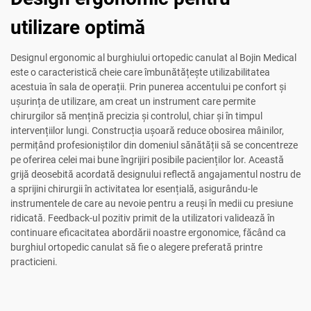
utilizare optimă
Designul ergonomic al burghiului ortopedic canulat al Bojin Medical
este o caracteristică cheie care îmbunătățește utilizabilitatea
acestuia în sala de operații. Prin punerea accentului pe confort și
ușurința de utilizare, am creat un instrument care permite
chirurgilor să mențină precizia și controlul, chiar și în timpul
intervențiilor lungi. Construcția ușoară reduce obosirea mâinilor,
permițând profesioniștilor din domeniul sănătății să se concentreze
pe oferirea celei mai bune îngrijiri posibile pacienților lor. Această
grijă deosebită acordată designului reflectă angajamentul nostru de
a sprijini chirurgii în activitatea lor esențială, asigurându-le
instrumentele de care au nevoie pentru a reuși în medii cu presiune
ridicată. Feedback-ul pozitiv primit de la utilizatori validează în
continuare eficacitatea abordării noastre ergonomice, făcând ca
burghiul ortopedic canulat să fie o alegere preferată printre
practicieni.