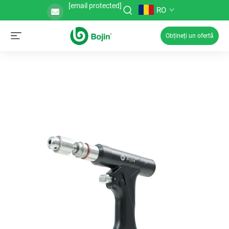
[email protected]
RO
Obțineți un ofertă