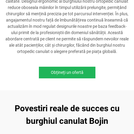
calitate. Designul ergonomic al burghiului nostru ortopedic canulat
reduce oboseala mâinilor în timpul utilizării prelungite, permițând
chirurgilor să mențină precizia pe tot parcursul intervenției. În plus,
angajamentul nostru față de îmbunătățirea continuă înseamnă că
actualizăm în mod regulat designurile noastre pe baza feedback-
ului primit de la profesioniștii din domeniul sănătății. Această
abordare centrată pe client ne permite să răspundem nevoilor reale
ale atât pacienților, cât și chirurgilor, făcând din burghiul nostru
ortopedic canulat o alegere preferată pe piața globală.
Obțineți un ofertă
Povestiri reale de succes cu
burghiul canulat Bojin