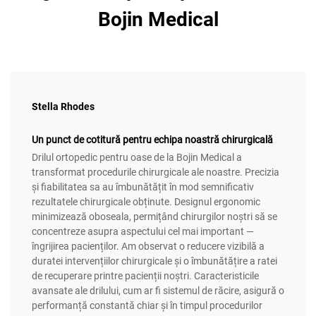
Bojin Medical
Stella Rhodes
Un punct de cotitură pentru echipa noastră chirurgicală
Drilul ortopedic pentru oase de la Bojin Medical a
transformat procedurile chirurgicale ale noastre. Precizia
și fiabilitatea sa au îmbunătățit în mod semnificativ
rezultatele chirurgicale obținute. Designul ergonomic
minimizează oboseala, permițând chirurgilor noștri să se
concentreze asupra aspectului cel mai important —
îngrijirea pacienților. Am observat o reducere vizibilă a
duratei intervențiilor chirurgicale și o îmbunătățire a ratei
de recuperare printre pacienții noștri. Caracteristicile
avansate ale drilului, cum ar fi sistemul de răcire, asigură o
performanță constantă chiar și în timpul procedurilor