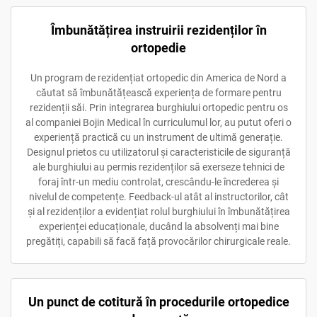
Îmbunătățirea instruirii rezidenților în
ortopedie
Un program de rezidențiat ortopedic din America de Nord a
căutat să îmbunătățească experiența de formare pentru
rezidenții săi. Prin integrarea burghiului ortopedic pentru os
al companiei Bojin Medical în curriculumul lor, au putut oferi o
experiență practică cu un instrument de ultimă generație.
Designul prietos cu utilizatorul și caracteristicile de siguranță
ale burghiului au permis rezidenților să exerseze tehnici de
foraj într-un mediu controlat, crescându-le încrederea și
nivelul de competențe. Feedback-ul atât al instructorilor, cât
și al rezidenților a evidențiat rolul burghiului în îmbunătățirea
experienței educaționale, ducând la absolvenți mai bine
pregătiți, capabili să facă față provocărilor chirurgicale reale.
Un punct de cotitură în procedurile ortopedice