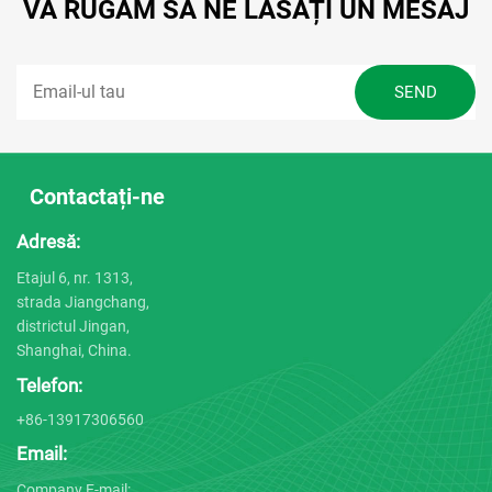
VĂ RUGĂM SĂ NE LĂSAȚI UN MESAJ
Contactați-ne
Adresă:
Etajul 6, nr. 1313,
strada Jiangchang,
districtul Jingan,
Shanghai, China.
Telefon:
+86-13917306560
Email:
Company E-mail: