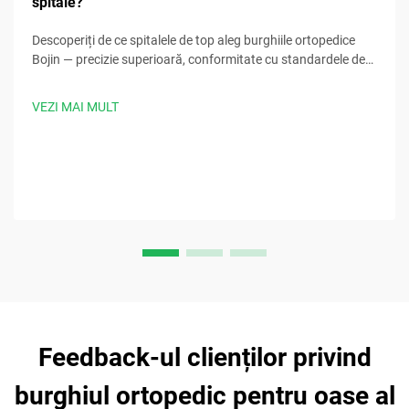
spitale?
Descoperiți de ce spitalele de top aleg burghiile ortopedice
Bojin — precizie superioară, conformitate cu standardele de
sterilizare, design ergonomic și timpi de procedură cu 30%
mai rapizi. Solicitați acum specificațiile clinice.
VEZI MAI MULT
Feedback-ul clienților privind
burghiul ortopedic pentru oase al