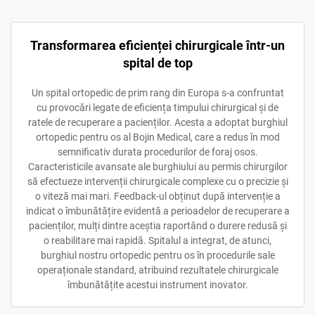
Transformarea eficienței chirurgicale într-un
spital de top
Un spital ortopedic de prim rang din Europa s-a confruntat
cu provocări legate de eficiența timpului chirurgical și de
ratele de recuperare a pacienților. Acesta a adoptat burghiul
ortopedic pentru os al Bojin Medical, care a redus în mod
semnificativ durata procedurilor de foraj osos.
Caracteristicile avansate ale burghiului au permis chirurgilor
să efectueze intervenții chirurgicale complexe cu o precizie și
o viteză mai mari. Feedback-ul obținut după intervenție a
indicat o îmbunătățire evidentă a perioadelor de recuperare a
pacienților, mulți dintre aceștia raportând o durere redusă și
o reabilitare mai rapidă. Spitalul a integrat, de atunci,
burghiul nostru ortopedic pentru os în procedurile sale
operaționale standard, atribuind rezultatele chirurgicale
îmbunătățite acestui instrument inovator.