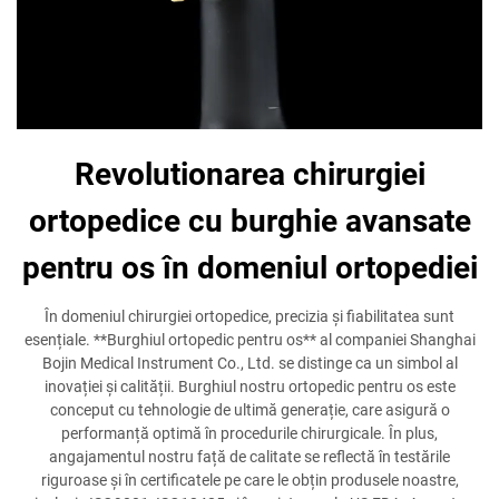
Revolutionarea chirurgiei
ortopedice cu burghie avansate
pentru os în domeniul ortopediei
În domeniul chirurgiei ortopedice, precizia și fiabilitatea sunt
esențiale. **Burghiul ortopedic pentru os** al companiei Shanghai
Bojin Medical Instrument Co., Ltd. se distinge ca un simbol al
inovației și calității. Burghiul nostru ortopedic pentru os este
conceput cu tehnologie de ultimă generație, care asigură o
performanță optimă în procedurile chirurgicale. În plus,
angajamentul nostru față de calitate se reflectă în testările
riguroase și în certificatele pe care le obțin produsele noastre,