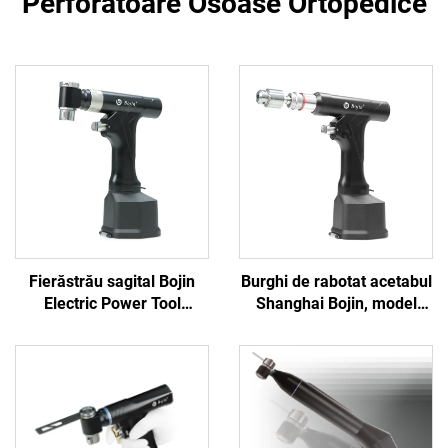
Perforatoare Osoase Ortopedice
Fierăstrău sagital Bojin
Burghi de rabotat acetabul
Electric Power Tool
Shanghai Bojin, model
Shanghai 5501 pentru
5507B, pentru chirurgie
sistemul ortopedic de
ortopedică, sistem
chirurgie articulară și
articular pentru
traumatisme 5000
traumatisme 5000