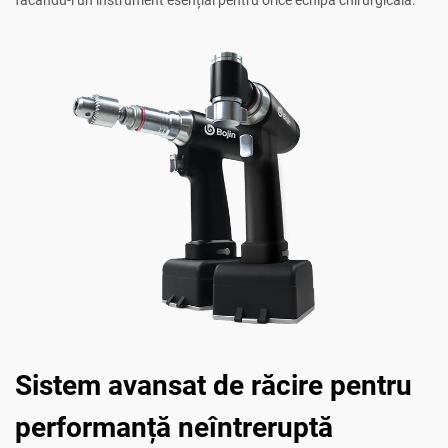
făcându-l un instrument esențial pentru orice echipă chirurgicală.
Sistem avansat de răcire pentru
performanță neîntreruptă