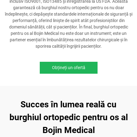
inclusiv ISO9001, ISO13485 și înregistrarea la US FDA. Aceasta
garantează că burghiul nostru ortopedic pentru os nu doar
îndeplinește, ci depășește standardele internaționale de siguranță și
performanță, oferind liniște de spirit atât profesioniștilor din
domeniul sănătății, cât și pacienților. În final, burghiul ortopedic
pentru os al Bojin Medical nu este doar un instrument; este un
partener esențial în îmbunătățirea rezultatelor chirurgicale și în
sporirea calității îngrijirii pacienților.
Obțineți un ofertă
Succes în lumea reală cu
burghiul ortopedic pentru os al
Bojin Medical