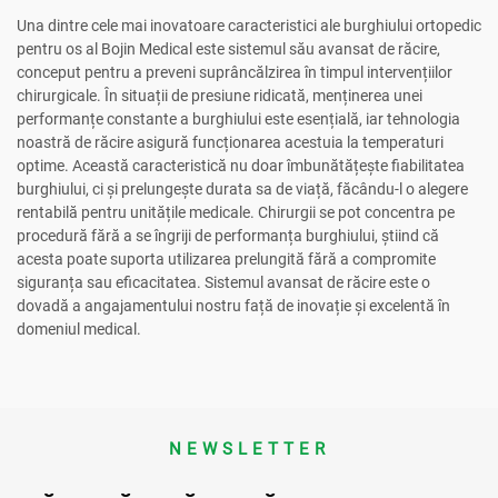
Una dintre cele mai inovatoare caracteristici ale burghiului ortopedic
pentru os al Bojin Medical este sistemul său avansat de răcire,
conceput pentru a preveni suprâncălzirea în timpul intervențiilor
chirurgicale. În situații de presiune ridicată, menținerea unei
performanțe constante a burghiului este esențială, iar tehnologia
noastră de răcire asigură funcționarea acestuia la temperaturi
optime. Această caracteristică nu doar îmbunătățește fiabilitatea
burghiului, ci și prelungește durata sa de viață, făcându-l o alegere
rentabilă pentru unitățile medicale. Chirurgii se pot concentra pe
procedură fără a se îngriji de performanța burghiului, știind că
acesta poate suporta utilizarea prelungită fără a compromite
siguranța sau eficacitatea. Sistemul avansat de răcire este o
dovadă a angajamentului nostru față de inovație și excelentă în
domeniul medical.
NEWSLETTER