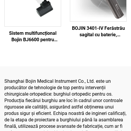
BOJIN 3401-IV Ferăstrău
Sistem multifuncțional
sagital cu baterie,
Bojin BJ6600 pentru
șurubelniță stilou,
instrumente ortopedice,
instrumente chirurgicale
aparat chirurgical
electrice pentru chirurgia
universal pentru găurit,
maxilofacială, a mâinii, a
tăiat și strâns șuruburi,
piciorului și a oaselor mici
pentru chirurgie
traumatică și articulară
Shanghai Bojin Medical Instrument Co., Ltd. este un
producător de tehnologie de top pentru intervenții
chirurgicale ortopedice: burghiul ortopedic pentru os.
Producția fiecărui burghiu are loc în cadrul unor controale
riguroase ale calității, asigurând astfel obținerea unui
produs sigur și eficient. Echipa noastră de ingineri calificați,
de la etapa de proiectare a burghiului până la asamblarea
finală, utilizează procese avansate de fabricație, cum ar fi