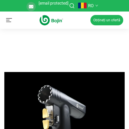
[email protected]
RO
Obțineți un ofertă