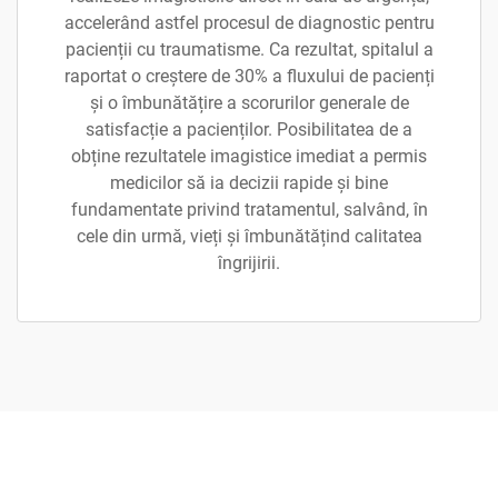
accelerând astfel procesul de diagnostic pentru
pacienții cu traumatisme. Ca rezultat, spitalul a
raportat o creștere de 30% a fluxului de pacienți
și o îmbunătățire a scorurilor generale de
satisfacție a pacienților. Posibilitatea de a
obține rezultatele imagistice imediat a permis
medicilor să ia decizii rapide și bine
fundamentate privind tratamentul, salvând, în
cele din urmă, vieți și îmbunătățind calitatea
îngrijirii.