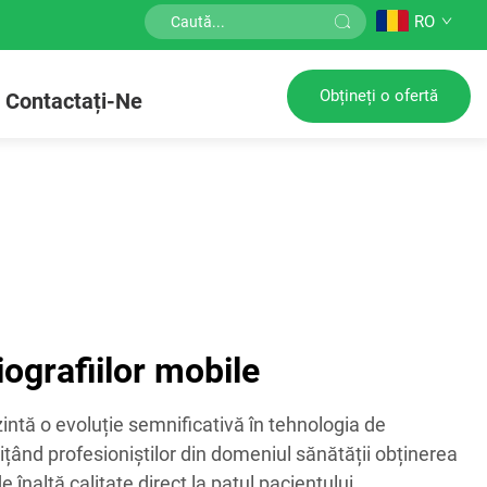
RO
Obțineți o ofertă
Contactați-Ne
iografiilor mobile
intă o evoluție semnificativă în tehnologia de
țând profesioniștilor din domeniul sănătății obținerea
 înaltă calitate direct la patul pacientului.