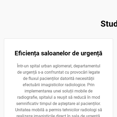
Stud
Eficiența saloanelor de urgență
Într-un spital urban aglomerat, departamentul
de urgență s-a confruntat cu provocări legate
de fluxul pacienților datorită necesității
efectuării imagisticilor radiologice. Prin
implementarea unei soluții mobile de
radiografie, spitalul a reușit să reducă în mod
semnificativ timpul de așteptare al pacienților.
Unitatea mobilă a permis tehnicilor radiologi să
realizeze imagisticile direct în sala de urgență,