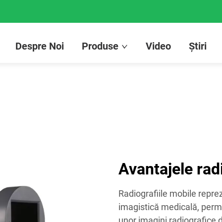
Despre Noi
Produse
Video
Știri
Avantajele rad
Radiografiile mobile reprez
imagistică medicală, permi
unor imagini radiografice de