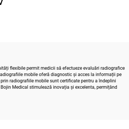
V
șurubelniță stilou,
instrumente chirurgicale
electrice pentru chirurgia
maxilofacială, a mâinii, a
piciorului și a oaselor mici
tăți flexibile permit medicii să efectueze evaluări radiografice
, radiografiile mobile oferă diagnostic și acces la informații pe
prin radiografiile mobile sunt certificate pentru a îndeplini
 de Bojin Medical stimulează inovația și excelenta, permițând