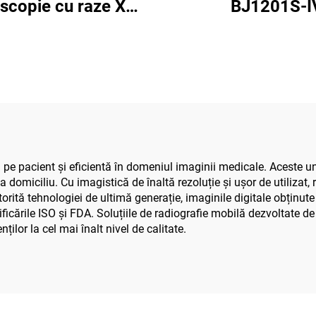
oscopie cu raze X
BJ1201S-I
ai Bojin BJI-2J2
ă pe pacient și eficientă în domeniul imaginii medicale. Aceste uni
 la domiciliu. Cu imagistică de înaltă rezoluție și ușor de utilizat
orită tehnologiei de ultimă generație, imaginile digitale obținute 
rtificările ISO și FDA. Soluțiile de radiografie mobilă dezvoltate
ților la cel mai înalt nivel de calitate.