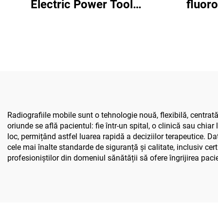
Electric Power Tool
fluor
Shanghai 5501 pentru
Shangh
sistemul ortopedic de
chirurgie articulară și
traumatisme 5000
Radiografiile mobile sunt o tehnologie nouă, flexibilă, centrat
oriunde se află pacientul: fie într-un spital, o clinică sau chiar
loc, permițând astfel luarea rapidă a deciziilor terapeutice. Dat
cele mai înalte standarde de siguranță și calitate, inclusiv ce
profesioniștilor din domeniul sănătății să ofere îngrijirea pacien