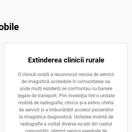
obile
Extinderea clinicii rurale
O clinică rurală a recunoscut nevoia de servicii
de imagistică accesibile în comunitatea sa,
unde mulți rezidenți se confruntau cu bariere
legate de transport. Prin investiția într-o unitate
mobilă de radiografie, clinica și-a extins oferta
de servicii și a îmbunătățit accesul pacienților
la imagistica diagnostică. Unitatea mobilă de
radiografie a vizitat diverse locații din cadrul
comunității, oferind servicii esențiale de