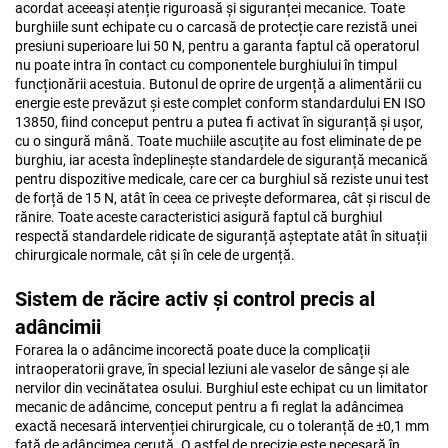
acordat aceeași atenție riguroasă și siguranței mecanice. Toate
burghiile sunt echipate cu o carcasă de protecție care rezistă unei
presiuni superioare lui 50 N, pentru a garanta faptul că operatorul
nu poate intra în contact cu componentele burghiului în timpul
funcționării acestuia. Butonul de oprire de urgență a alimentării cu
energie este prevăzut și este complet conform standardului EN ISO
13850, fiind conceput pentru a putea fi activat în siguranță și ușor,
cu o singură mână. Toate muchiile ascuțite au fost eliminate de pe
burghiu, iar acesta îndeplinește standardele de siguranță mecanică
pentru dispozitive medicale, care cer ca burghiul să reziste unui test
de forță de 15 N, atât în ceea ce privește deformarea, cât și riscul de
rănire. Toate aceste caracteristici asigură faptul că burghiul
respectă standardele ridicate de siguranță așteptate atât în situații
chirurgicale normale, cât și în cele de urgență.
Sistem de răcire activ și control precis al
adâncimii
Forarea la o adâncime incorectă poate duce la complicații
intraoperatorii grave, în special leziuni ale vaselor de sânge și ale
nervilor din vecinătatea osului. Burghiul este echipat cu un limitator
mecanic de adâncime, conceput pentru a fi reglat la adâncimea
exactă necesară intervenției chirurgicale, cu o toleranță de ±0,1 mm
față de adâncimea cerută. O astfel de precizie este necesară în