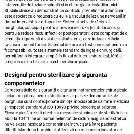
intervențiile de fuziune spinală și în chirurgia articulațiilor mici.
Studiile clinice au demonstrat că controlul predefinit al adâncimii
este asociat cu o reducere cu 40 % a riscului de leziune nervoasă în
timpul intervențiilor ortopedice. Sistemul activ de răcire al
burghiului, conceput pentru a preveni necroza țesutului osos și
pentru a reduce riscul infecțiilor postoperatorii, este completat de o
circulație riguroasă a soluției salină sterile, care induce artificial
răcirea în timpul forării. Sistemul de răcire a fost conceput pentru a
fi compatibil cu toate sistemele standard de irigație chirurgicală,
permițând o integrare simplă în fluxul de lucru chirurgical, fără a
crește în niciun fel sarcina echipei chirurgicale.
Designul pentru sterilizare și siguranța
componentelor
Caracteristicile de siguranță ale tuturor instrumentelor chirurgicale
includ pregătirea pentru sterilizare, iar piesele demontabile ale
burghiului sunt confecționate din oțel inoxidabil de calitate medicală
și respectă standardul ISO 10993 privind biocompatibilitatea.
Fiecare piesă rezistă efectelor mecanice și chimice ale sterilizării cu
abur la 134 ℃ pe un număr nelimitat de cicluri, asigurând astfel că
nu va exista niciodată contaminare încrucișată între pacienții
diferiți. Mandrina burghiului utilizează un mecanism inovator de