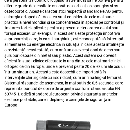
de a personaliza controlul cuplului astfel încât să fie potrivit pentru
diferite grade de densitate osoasă: os cortical, os spongios și os
osteoporotic. Aceste caracteristici respectă standardele AO pentru
chirurgia ortopedică. Acestea sunt considerate cele mai bune
practici la nivel mondial și se concentrează în special pe controlul și
limitarea forței aplicate, pentru a preveni deteriorarea osului sau
forajul excesiv. Un exemplu în acest sens este protecția împotriva
suprasarcinii, care, în cazul burghiului, este concepută să întrerupă
alimentarea cu energie electrică în situația în care acesta întâlnește
o rezistență neașteptată, cum ar fi un os excepțional de dens sau
șuruburi osoase din metal sau plastic. Acest sistem s-a dovedit
eficient în studii clinice efectuate în una dintre cele mai mari clinici
ortopedice din Europa, unde a prevenit peste 20 de leziuni ale osului
într-un singur an. Aceasta este deosebit de importantă în
intervențiile chirurgicale cu risc ridicat, cum ar fi nailing-ul femural.
Sistemul răspunde, de asemenea, în mai puțin de 0,5 secunde, care
reprezintă punctul de oprire de urgență conform standardului EN
60745-1, adică standardul european privind siguranța uneltelor
electrice portabile, care îndeplinește cerințele de siguranță în
Europa.