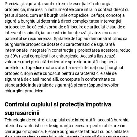
Precizia și siguranța sunt extrem de esențiale în chirurgia
ortopedică, mai ales în instrumentele care intră în contact direct cu
țesutul osos, cum ar fi burghiurile ortopedice. De fapt, concepția
sigură a burghiului determină direct complexitatea intervenției
ortopedice, fie că este vorba de o înlocuire de articulație sau de o
intervenție spinală, iar aceasta influențează și viteza cu care
pacientul se recuperează. Spitalele de top au demonstrat clinic că
burghiurile ortopedice dotate cu caracteristici de siguranță
intenționate, integrate în construcția și proiectarea acestora, reduc
cu 30% riscul complicațiilor chirurgicale. Aceasta ilustrează
valoarea unei proiectări orientate spre siguranță în ingineria
uneltelor ortopedice motorizate. La nivel internațional, burghiul
ortopedic Bojin este cunoscut pentru caracteristicile sale de
siguranță de clasă mondială, concepute în conformitate cu
standardele industriale de siguranță și care răspund nevoilor
chirurgilor practicieni.
Controlul cuplului și protecția împotriva
suprasarcinii
Tehnologia de control al cuplului este integrată în această burghiu,
oferind caracteristicile de siguranță necesare pentru utilizarea în
chirurgia ortopedică. Fiecare burghiu este fabricat cu posibilitatea