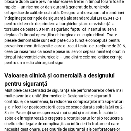
blocare dublă care previne alunecarea frezei în timpul forării foarte
rapide — un risc major de siguranță generat de burghierele
ortopedice de calitate scăzută. Designul antiderapant al mandrinei
îndeplinește cerințele de siguranță ale standardului EN 62841-2-1
pentru sistemele de prindere a burghielor și are o rezistență la
torsiune de peste 30 N·m, asigurând faptul că insertul nu se va
deplasa în timpul operațiilor chirurgicale cu cuplu ridicat. Toate
piesele demontabile sunt echipate cu o funcție concepută pentru
prevenirea montării greșite, care a trecut testul de tracțiune de 20 N,
ceea ce înseamnă că aceste piese nu se vor separa neintenționat în
timpul intervenției chirurgicale — una dintre cele mai critice cerințe
pentru un mediu chirurgical sigur.
Valoarea clinică și comercială a designului
pentru siguranță
Multiplele caracteristici de siguranță ale perforatoarelor oferă mai
multe avantaje unităților medicale. Designurile de siguranță
contribuie, de asemenea, la reducerea complicațiilor intraoperatorii
și a infecțiilor postoperatorii, ceea ce scade durata spitalizării cu 2–
3 zile. Pacienții se recuperează mai rapid și mai bine. În schimb,
spitalele înregistrează o creștere a rotației paturilor și o reducere a
cheltuielilor legate de complicații sau întârzieri în tratament care
necesită gestionare. Designurile de siguranță ale perforatoarelor