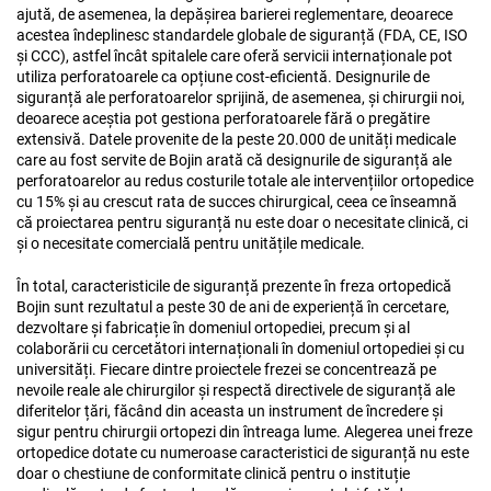
ajută, de asemenea, la depășirea barierei reglementare, deoarece
acestea îndeplinesc standardele globale de siguranță (FDA, CE, ISO
și CCC), astfel încât spitalele care oferă servicii internaționale pot
utiliza perforatoarele ca opțiune cost-eficientă. Designurile de
siguranță ale perforatoarelor sprijină, de asemenea, și chirurgii noi,
deoarece aceștia pot gestiona perforatoarele fără o pregătire
extensivă. Datele provenite de la peste 20.000 de unități medicale
care au fost servite de Bojin arată că designurile de siguranță ale
perforatoarelor au redus costurile totale ale intervențiilor ortopedice
cu 15% și au crescut rata de succes chirurgical, ceea ce înseamnă
că proiectarea pentru siguranță nu este doar o necesitate clinică, ci
și o necesitate comercială pentru unitățile medicale.
În total, caracteristicile de siguranță prezente în freza ortopedică
Bojin sunt rezultatul a peste 30 de ani de experiență în cercetare,
dezvoltare și fabricație în domeniul ortopediei, precum și al
colaborării cu cercetători internaționali în domeniul ortopediei și cu
universități. Fiecare dintre proiectele frezei se concentrează pe
nevoile reale ale chirurgilor și respectă directivele de siguranță ale
diferitelor țări, făcând din aceasta un instrument de încredere și
sigur pentru chirurgii ortopezi din întreaga lume. Alegerea unei freze
ortopedice dotate cu numeroase caracteristici de siguranță nu este
doar o chestiune de conformitate clinică pentru o instituție