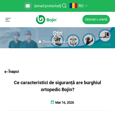
RO
[email protected]
Obțineți o ofertă
Știri
Prima pagină
>
Știri
Înapoi
Ce caracteristici de siguranță are burghiul
ortopedic Bojin?
Mar 16, 2026