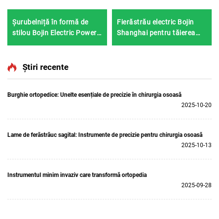
Șurubelniță în formă de
Fierăstrău electric Bojin
stilou Bojin Electric Power
Shanghai pentru tăierea
Tool Shanghai 3402 pentru
ghipsului 1201S
chirurgia mâinii și
piciorului, neurochirurgie
Știri recente
Sistemul 3400
Burghie ortopedice: Unelte esențiale de precizie în chirurgia osoasă
2025-10-20
Lame de ferăstrăuc sagital: Instrumente de precizie pentru chirurgia osoasă
2025-10-13
Instrumentul minim invaziv care transformă ortopedia
2025-09-28