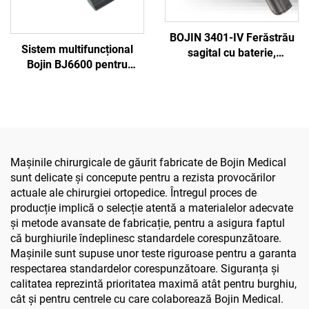
BOJIN 3401-IV Ferăstrău
Sistem multifuncțional
sagital cu baterie,
Bojin BJ6600 pentru
șurubelniță stilou,
instrumente ortopedice,
instrumente chirurgicale
aparat chirurgical
electrice pentru chirurgia
universal pentru găurit,
maxilofacială, a mâinii, a
tăiat și strâns șuruburi,
piciorului și a oaselor mici
pentru chirurgie
traumatică și articulară
Mașinile chirurgicale de găurit fabricate de Bojin Medical
sunt delicate și concepute pentru a rezista provocărilor
actuale ale chirurgiei ortopedice. Întregul proces de
producție implică o selecție atentă a materialelor adecvate
și metode avansate de fabricație, pentru a asigura faptul
că burghiurile îndeplinesc standardele corespunzătoare.
Mașinile sunt supuse unor teste riguroase pentru a garanta
respectarea standardelor corespunzătoare. Siguranța și
calitatea reprezintă prioritatea maximă atât pentru burghiu,
cât și pentru centrele cu care colaborează Bojin Medical.