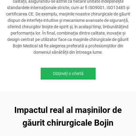
calității, asigurându-se astfel că fiecare unitate îndeplinește
standardele internaționale stricte, cum ar fi ISO9001, ISO13485 și
certificarea CE. De exemplu, mașinile noastre chirurgicale de găurit
dispun de interfețe intuitive și mecanisme avansate de siguranță,
oferind chirurgilor liniște de spirit și, în același timp, îmbunătățind
performanța lor. În final, combinația dintre calitate, inovație și
design centrat pe utilizator face ca mașinile chirurgicale de găurit
Bojin Medical să fie alegerea preferată a profesioniștilor din
domeniul sănătății din întreaga lume.
Obțineți o ofertă
Impactul real al mașinilor de
găurit chirurgicale Bojin