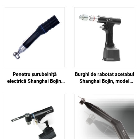
Penetru șurubelniță
Burghi de rabotat acetabul
electrică Shanghai Bojin,
Shanghai Bojin, model
model 3401, pentru
5507B, pentru chirurgie
sistemul de chirurgie de
ortopedică, sistem
mână și picior, chirurgie
articular pentru
neurochirurgicală 3400
traumatisme 5000