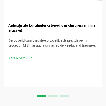
Aplicații ale burghiului ortopedic în chirurgia minim
invazivă
Descoperiți cum burghiele ortopedice de precizie permit
proceduri MIS mai sigure și mai rapide – reducând traumele
tisulare și îmbunătățind rezultatele. Descărcați acum ghidul
nostru clinic.
VEZI MAI MULTE