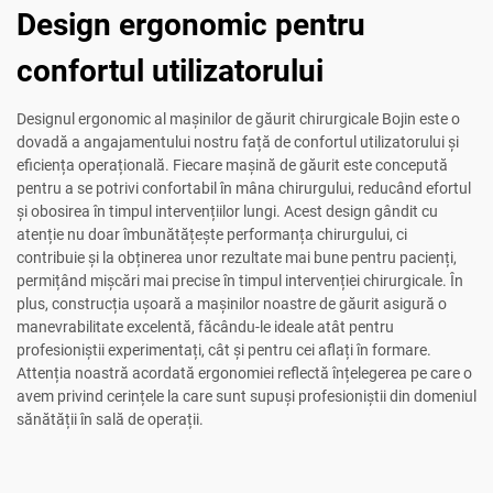
Design ergonomic pentru
confortul utilizatorului
Designul ergonomic al mașinilor de găurit chirurgicale Bojin este o
dovadă a angajamentului nostru față de confortul utilizatorului și
eficiența operațională. Fiecare mașină de găurit este concepută
pentru a se potrivi confortabil în mâna chirurgului, reducând efortul
și obosirea în timpul intervențiilor lungi. Acest design gândit cu
atenție nu doar îmbunătățește performanța chirurgului, ci
contribuie și la obținerea unor rezultate mai bune pentru pacienți,
permițând mișcări mai precise în timpul intervenției chirurgicale. În
plus, construcția ușoară a mașinilor noastre de găurit asigură o
manevrabilitate excelentă, făcându-le ideale atât pentru
profesioniștii experimentați, cât și pentru cei aflați în formare.
Attenția noastră acordată ergonomiei reflectă înțelegerea pe care o
avem privind cerințele la care sunt supuși profesioniștii din domeniul
sănătății în sală de operații.