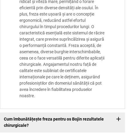
ridicat și viteză mare, permițând o forare
eficientă prin diverse densități ale osului. În
plus, freza este ușoară și are o concepție
ergonomică, reducând astfel efortul
chirurgului în timpul procedurilor lungi. O
caracteristică esențială este sistemul de răcire
integrat, care previne suprîncălzirea și asigură
o performanță constantă. Freza acceptă, de
asemenea, diverse burghie interschimbabile,
ceea ce o face versatilă pentru diferite aplicații
chirurgicale. Angajamentul nostru față de
calitate este subliniat de certificatele
internaționale pe care le deținem, asigurând
profesioniștilor din domeniul sănătății că pot
avea încredere în fiabilitatea produselor
noastre.
Cum îmbunătățește freza pentru os Bojin rezultatele
chirurgicale?