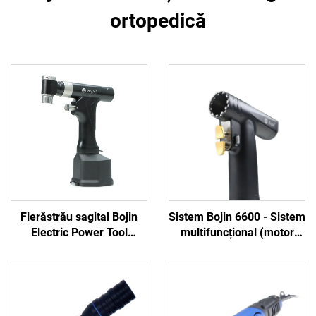
ortopedică
Fierăstrău sagital Bojin
Sistem Bojin 6600 - Sistem
Electric Power Tool
multifuncțional (motor
Shanghai 5501 pentru
fără perii, design subțire
sistemul ortopedic de
ergonomic)
chirurgie articulară și
traumatisme 5000