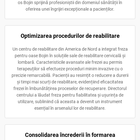
os Bojin sprijină profesioniștii din domeniul sănătății în
oferirea unei îngrijiri excepționale a pacienților.
Optimizarea procedurilor de reabilitare
Un centru de reabilitare din America de Nord a integrat freza
pentru oase Bojin în soluțiile sale de reabilitare cervicală și
lombară. Caracteristicile avansate ale frezei au permis
terapeuților să efectueze proceduri minim invazive cu o
precizie remarcabilă. Pacienții au resimțit o reducere a durerii
și timpi mai scurți de reabilitare, evidențiind eficacitatea
frezei în îmbunătățirea proceselor de recuperare. Directorul
centrului a lăudat freza pentru fiabilitatea și ușurința de
utilizare, subliniind că aceasta a devenit un instrument
esențial în arsenalul lor de reabilitare.
Consolidarea încrederii în formarea