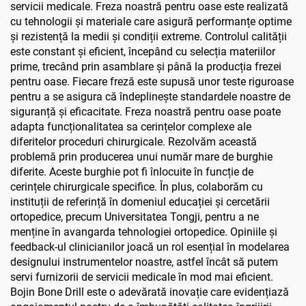
servicii medicale. Freza noastră pentru oase este realizată
cu tehnologii și materiale care asigură performanțe optime
și rezistență la medii și condiții extreme. Controlul calității
este constant și eficient, începând cu selecția materiilor
prime, trecând prin asamblare și până la producția frezei
pentru oase. Fiecare freză este supusă unor teste riguroase
pentru a se asigura că îndeplinește standardele noastre de
siguranță și eficacitate. Freza noastră pentru oase poate
adapta funcționalitatea sa cerințelor complexe ale
diferitelor proceduri chirurgicale. Rezolvăm această
problemă prin producerea unui număr mare de burghie
diferite. Aceste burghie pot fi înlocuite în funcție de
cerințele chirurgicale specifice. În plus, colaborăm cu
instituții de referință în domeniul educației și cercetării
ortopedice, precum Universitatea Tongji, pentru a ne
menține în avangarda tehnologiei ortopedice. Opiniile și
feedback-ul clinicianilor joacă un rol esențial în modelarea
designului instrumentelor noastre, astfel încât să putem
servi furnizorii de servicii medicale în mod mai eficient.
Bojin Bone Drill este o adevărată inovație care evidențiază