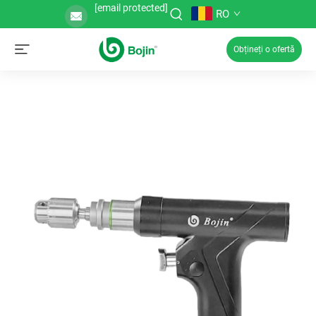
[email protected]
RO
Obțineți o ofertă