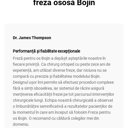
freza ososă Bojin
Dr. James Thompson
Performanță și fiabilitate excepționale
Freză pentru os Bojin a depășit așteptările noastre în
fiecare privință. Ca chirurg ortoped cu peste zece ani de
experiență, am utilizat diverse freze, dar niciuna nu se
compară cu precizia și fiabilitatea modelului Bojin.
Designul ușor îmi permite să efectuez proceduri complexe
fără a simți oboselirea, iar sistemul de răcire asigură
menținerea eficacității frezei pe tot parcursul intervențiilor
chirurgicale lungi. Echipa noastră chirurgicală a observat
o îmbunătățire semnificativă a rezultatelor pacienților de
la momentul în care am început să folosim Freza pentru
os Bojin. O recomand cu căldură colegilor mei din
domeniu.