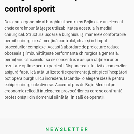
control sporit
Designul ergonomic al burghiului pentru os Bojin este un element
cheie care îmbunătățește utilizabilitatea acestuia în mediul
chirurgical. Structura ușoară a burghiului și mânerele confortabile
permit chirurgilor să mențină controlul, chiar și în timpul
procedurilor complexe. Această abordare de proiectare reduce
oboseala și îmbunătățește performanța chirurgicală generală,
permițând clinicienilor să se concentreze asupra obținerii unor
rezultate optime pentru pacienți. Dispunerea intuitivă a comenzilor
asigură faptul că atât utilizatorii experimentați, cât și cei începători
pot opera burghiul cu încredere, făcându-l o alegere ideală pentru
echipe chirurgicale diverse. Accentul pus de Bojin Medical pe
ergonomie reflectă înțelegerea provocărilor cu care se confruntă
profesioniștii din domeniul sănătății în sală de operații.
NEWSLETTER