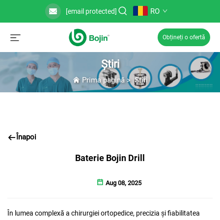
RO
[email protected]
Obțineți o ofertă
Știri
Prima pagină
>
Știri
Înapoi
Baterie Bojin Drill
Aug 08, 2025
În lumea complexă a chirurgiei ortopedice, precizia și fiabilitatea