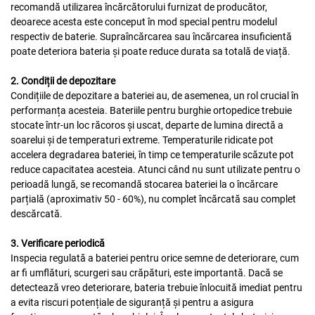
recomandă utilizarea încărcătorului furnizat de producător,
deoarece acesta este conceput în mod special pentru modelul
respectiv de baterie. Supraîncărcarea sau încărcarea insuficientă
poate deteriora bateria și poate reduce durata sa totală de viață.
2. Condiții de depozitare
Condițiile de depozitare a bateriei au, de asemenea, un rol crucial în
performanța acesteia. Bateriile pentru burghie ortopedice trebuie
stocate într-un loc răcoros și uscat, departe de lumina directă a
soarelui și de temperaturi extreme. Temperaturile ridicate pot
accelera degradarea bateriei, în timp ce temperaturile scăzute pot
reduce capacitatea acesteia. Atunci când nu sunt utilizate pentru o
perioadă lungă, se recomandă stocarea bateriei la o încărcare
parțială (aproximativ 50 - 60%), nu complet încărcată sau complet
descărcată.
3. Verificare periodică
Inspecia regulată a bateriei pentru orice semne de deteriorare, cum
ar fi umflături, scurgeri sau crăpături, este importantă. Dacă se
detectează vreo deteriorare, bateria trebuie înlocuită imediat pentru
a evita riscuri potențiale de siguranță și pentru a asigura