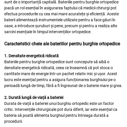
sunt de o importanță capitală. Bateriile pentru burghie ortopedice
joacă un rol esențial în asigurarea faptului că medicii chirurgi pot
efectua procedurile cu cea mai mare acuratețe și eficiență. Aceste
baterii alimentează instrumentele utilizate pentru a face găuri în
oase, a introduce șuruburi și pene, precum și pentru a realiza alte
sarcini esențiale în timpul intervențiilor ortopedice.
Caracteristici cheie ale bateriilor pentru burghie ortopedice
1. Densitate energetică ridicată
Bateriile pentru burghie ortopedice sunt concepute să aibă o
densitate energetică ridicată, ceea ce înseamnă că pot stoca o
cantitate mare de energie într-un pachet relativ mic și ușor. Acest
lucru este esențial pentru a asigura funcționarea burghiului pe o
perioadă lungă de timp, fără a fi îngreunat de o baterie mare și grea.
2. Durată lungă de viață a bateriei
Durata de viață a bateriei unui burghiu ortopedic este un factor
critic. Intervențiile chirurgicale pot dura diferit, iar este esențial ca
bateria să poată alimenta burghiul pentru întreaga durată a
procedurii.