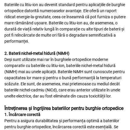
Bateriile cu litiu-ion au devenit standard pentru aplicațiile de burghie
ortopedice datorită numeroaselor avantaje. Ele oferă un raport
ridicat energie-la-greutate, ceea ce înseamnă că pot furniza o putere
mare rămânând ușoare. Bateriile cu litiu-ion au, de asemenea, o
durată de viață relativ lungă în comparație cu alte tipuri de baterii și
pot fi reîncărcate de multe ori fără o degradare semnificativă a
performanței.
2. Baterii nichel-metal hidură (NiMH)
Deși sunt utilizate mai rar în burghiele ortopedice moderne
comparativ cu bateriile cu litiu-ion, bateriile nichel-metal hidură
(NiMH) mai au unele aplicații. Bateriile NiMH sunt cunoscute pentru
capacitatea lor mare și pentru o bună performanță la temperaturi
scăzute. Ele sunt, de asemenea, mai prietenoase cu mediul decât
bateriile nichel-cadmiu (NiCd), care erau anterior utilizate în unele
unelte electrice, dar au fost eliminate din cauza toxicității lor.
Întreținerea și îngrijirea bateriilor pentru burghie ortopedice
1. Încărcare corectă
Pentru a asigura durabilitatea și performanța optimă a bateriilor
pentru burghie ortopedice, încărcarea corectă este esențială. Se