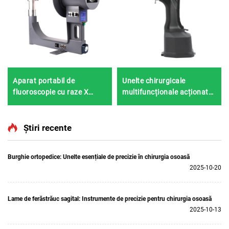
Aparat portabil de
Unelte chirurgicale
fluoroscopie cu raze X
multifuncționale acționate
Shanghai Bojin BJI-2J2
de baterie BOJIN SYSTEM
5600 pentru chirurgia
osoasă
Știri recente
Burghie ortopedice: Unelte esențiale de precizie în chirurgia osoasă
2025-10-20
Lame de ferăstrăuc sagital: Instrumente de precizie pentru chirurgia osoasă
2025-10-13