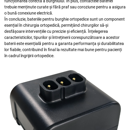
funcționarea corectă a burghiului. În plus, contactele bateriei
trebuie menținute curate și fără praf sau coroziune pentru a asigura
o bună conexiune electrică.
În concluzie, bateriile pentru burghie ortopedice sunt un component
esențial în chirurgia ortopedică, permițând chirurgilor să-și
desfășoare intervențiile cu precizie și eficiență. Înțelegerea
caracteristicilor, tipurilor și întreținerii corespunzătoare a acestor
baterii este esențială pentru a garanta performanța și durabilitatea
lor fiabile, contribuind în final la rezultate mai bune pentru pacienți
în cadrul îngrijirii ortopedice.