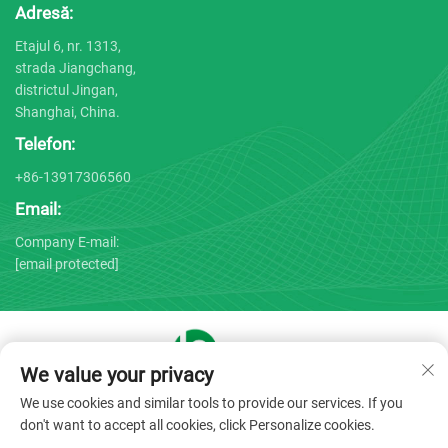
Adresă:
Etajul 6, nr. 1313,
strada Jiangchang,
districtul Jingan,
Shanghai, China.
Telefon:
+86-13917306560
Email:
Company E-mail:
[email protected]
We value your privacy
Drepturi de autor © 2025 de către Shanghai Bojin Medical
We use cookies and similar tools to provide our services. If you
Instrument Co., Ltd. -
Politica de confidențialitate
don't want to accept all cookies, click Personalize cookies.