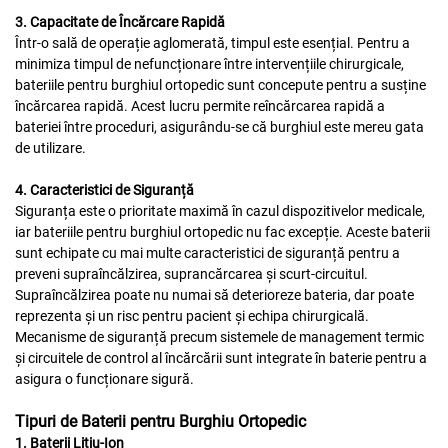
3. Capacitate de Încărcare Rapidă
Într-o sală de operație aglomerată, timpul este esențial. Pentru a
minimiza timpul de nefuncționare între intervențiile chirurgicale,
bateriile pentru burghiul ortopedic sunt concepute pentru a susține
încărcarea rapidă. Acest lucru permite reîncărcarea rapidă a
bateriei între proceduri, asigurându-se că burghiul este mereu gata
de utilizare.
4. Caracteristici de Siguranță
Siguranța este o prioritate maximă în cazul dispozitivelor medicale,
iar bateriile pentru burghiul ortopedic nu fac excepție. Aceste baterii
sunt echipate cu mai multe caracteristici de siguranță pentru a
preveni supraîncălzirea, suprancărcarea și scurt-circuitul.
Supraîncălzirea poate nu numai să deterioreze bateria, dar poate
reprezenta și un risc pentru pacient și echipa chirurgicală.
Mecanisme de siguranță precum sistemele de management termic
și circuitele de control al încărcării sunt integrate în baterie pentru a
asigura o funcționare sigură.
Tipuri de Baterii pentru Burghiu Ortopedic
1. Baterii Litiu-Ion