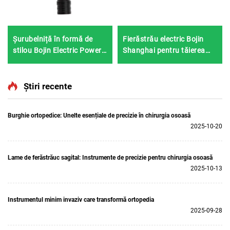
Șurubelniță în formă de
Fierăstrău electric Bojin
stilou Bojin Electric Power
Shanghai pentru tăierea
Tool Shanghai 3402 pentru
ghipsului 1201S
chirurgia mâinii și
piciorului, neurochirurgie
Știri recente
Sistemul 3400
Burghie ortopedice: Unelte esențiale de precizie în chirurgia osoasă
2025-10-20
Lame de ferăstrăuc sagital: Instrumente de precizie pentru chirurgia osoasă
2025-10-13
Instrumentul minim invaziv care transformă ortopedia
2025-09-28