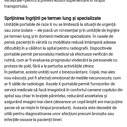
vertebrale—pentru a preveni leziuni suplimentare în timpul
transportului.
Sprijinirea îngrijirii pe termen lung și specializate
Unitățile portabile de raze X nu se limitează la situații de urgență
sau zone izolate — ele joacă un rol esențial și în unitățile de îngrijire
pe termen lung și în domenii medicale specializate. În casele de
pensii, pacienții în vârstă cu mobilitate redusă întâmpină adesea
dificultăți în a călători la spital pentru radiografii. Dispozitivele
portabile permit personalului medical să efectueze verificări de
rutină, cum ar fi evaluarea progresului vindecării la persoanele cu
proteze de șold, fără a le perturba activitățile zilnice.
În pediatrie, aceste unități sunt o binecuvântare. Copiii, mai ales
nou-născuții, pot fi afectați emoțional de mediile necunoscute, cum
ar fi sălile de radiologie. Razele X portabile permit furnizorilor de
servicii medicale să facă imagistică în confortul camerei copilului din
spital sau chiar în brațele părintelui, reducând anxietatea și
asigurând imagini mai clare (deoarece un copil liniștit are mai puține
șanse să se miște în timpul procedurii). Aceasta este deosebit de
utilă pentru diagnosticarea unor afecțiuni precum bronșita sau
infecțiile osoase la pacienții tineri.