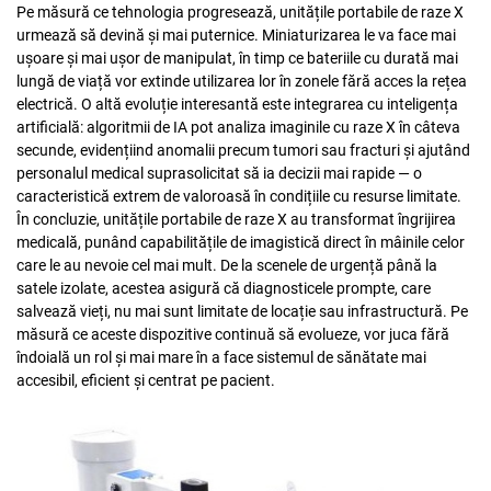
Pe măsură ce tehnologia progresează, unitățile portabile de raze X
urmează să devină și mai puternice. Miniaturizarea le va face mai
ușoare și mai ușor de manipulat, în timp ce bateriile cu durată mai
lungă de viață vor extinde utilizarea lor în zonele fără acces la rețea
electrică. O altă evoluție interesantă este integrarea cu inteligența
artificială: algoritmii de IA pot analiza imaginile cu raze X în câteva
secunde, evidențiind anomalii precum tumori sau fracturi și ajutând
personalul medical suprasolicitat să ia decizii mai rapide — o
caracteristică extrem de valoroasă în condițiile cu resurse limitate.
În concluzie, unitățile portabile de raze X au transformat îngrijirea
medicală, punând capabilitățile de imagistică direct în mâinile celor
care le au nevoie cel mai mult. De la scenele de urgență până la
satele izolate, acestea asigură că diagnosticele prompte, care
salvează vieți, nu mai sunt limitate de locație sau infrastructură. Pe
măsură ce aceste dispozitive continuă să evolueze, vor juca fără
îndoială un rol și mai mare în a face sistemul de sănătate mai
accesibil, eficient și centrat pe pacient.