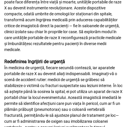
poate face diferența între viață și moarte, unitățile portabile de raze
X au devenit instrumente revoluționare. Aceste dispozitive
compacte, odată umbrite de omologii lor staționari din spitale,
transformă acum îngrijirea medicală prin aducerea capabilităților
critice de imagistică direct la pacienți — fie în saloanele de urgență,
clinici izolate sau chiar în propriile lor case. Să explorăm modul în
care unitățile portabile de raze X reconfigurează practicile medicale
și îmbunătățesc rezultatele pentru pacienți în diverse medii
medicale.
Redefinirea îngrijirii de urgență
În medicina de urgență, fiecare secundă contează, iar aparatele
portabile de raze X au devenit aliați indispensabili. Imaginați-vă o
scenă de accident rutier: medicii de urgență se grăbesc să
stabilizeze o victimă cu fracturi suspectate sau leziuni interne. În loc
să aștepte până la sosirea la spital, ei pot utiliza un aparat de raze X
portabil chiar la locul evenimentului. Această imagistică imediată le
permite să identifice afecțiuni care pun viața în pericol, cum ar fi un
plămân prăbușit (pneumotorax) sau o coloană vertebrală
fracturată, permițându-le să ajusteze planul de tratament pe loc—
cum ar fi administrarea de oxigen sau imobilizarea coloanei