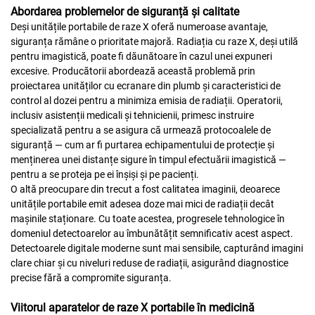
Abordarea problemelor de siguranță și calitate
Deși unitățile portabile de raze X oferă numeroase avantaje,
siguranța rămâne o prioritate majoră. Radiația cu raze X, deși utilă
pentru imagistică, poate fi dăunătoare în cazul unei expuneri
excesive. Producătorii abordează această problemă prin
proiectarea unităților cu ecranare din plumb și caracteristici de
control al dozei pentru a minimiza emisia de radiații. Operatorii,
inclusiv asistenții medicali și tehnicienii, primesc instruire
specializată pentru a se asigura că urmează protocoalele de
siguranță — cum ar fi purtarea echipamentului de protecție și
menținerea unei distanțe sigure în timpul efectuării imagistică —
pentru a se proteja pe ei înșiși și pe pacienți.
O altă preocupare din trecut a fost calitatea imaginii, deoarece
unitățile portabile emit adesea doze mai mici de radiații decât
mașinile staționare. Cu toate acestea, progresele tehnologice în
domeniul detectoarelor au îmbunătățit semnificativ acest aspect.
Detectoarele digitale moderne sunt mai sensibile, capturând imagini
clare chiar și cu niveluri reduse de radiații, asigurând diagnostice
precise fără a compromite siguranța.
Viitorul aparatelor de raze X portabile în medicină