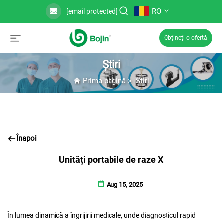
RO
[email protected]
Obțineți o ofertă
Știri
Prima pagină
>
Știri
Înapoi
Unități portabile de raze X
Aug 15, 2025
În lumea dinamică a îngrijirii medicale, unde diagnosticul rapid