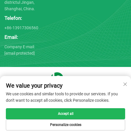
districtul Jingan,
Shanghai, China.
Telefon:
+86-13917306560
Email:
Company E-mail:
[email protected]
We value your privacy
Drepturi de autor © 2025 de către Shanghai Bojin Medical
We use cookies and similar tools to provide our services. If you
Instrument Co., Ltd. -
Politica de confidențialitate
don't want to accept all cookies, click Personalize cookies.
Accept all
Personalize cookies