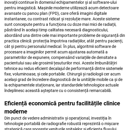
inovații continue în domeniul echipamentelor și al software-ului
pentru imagistică. Mașinile moderne utilizează acum detectoare
avansate cu panou plan (FPD), care oferă imagini digitale
instantanee, cu contrast ridicat și rezoluție mare. Aceste sisteme
sunt concepute pentru a funcționa cu doze mai mici de radiații,
păstrând în același timp calitatea necesară diagnosticului,
abordând una dintre cele mai importante probleme de siguranță din
practica clinică: protecția împotriva radiațiilor, atât pentru pacienți,
cât și pentru personalul medical. În plus, algoritmii software de
procesare a imaginilor permit acum ajustarea automată a
parametrilor de expunere, compensând variațiile de densitate a
pacientului sau ale grosimii țesuturilor moi. Aceste îmbunătățiri
tehnice au redus eficient decalajul de performanță dintre sistemele
fixe, voluminoase, și cele portabile. Chirurgii și radiologii cer acum
același grad de încredere diagnostică de la unitățile mobile ca și de
la echipamentele staționare, iar standardele tehnologice actuale
îndeplinesc această așteptare cu o consistență remarcabilă.
Eficiență economică pentru facilitățile clinice
moderne
Din punct de vedere administrativ și operațional, investiția în
tehnologie portabilă de radiografie robustă reprezintă o mișcare
strategică care sporește veniturile spitalelor și eficiența fluxului