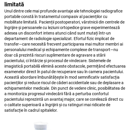
limitată
Unul dintre cele mai profunde avantaje ale tehnologiei radiografice
portabile constă în tratamentul compasiv al pacienților cu
mobilitate limitată. Pacienții postoperatori, vârstnicii din centrele de
îngrijire și persoanele cu leziuni ortopedice grave experimentează
adesea un disconfort intens atunci când sunt mutați într-un
departament de radiologie specializat. Efortul fizic implicat de
transfer—care necesită frecvent participarea mai multor membri ai
personalului medical și echipamente complexe de transport—nu
doar că prezintă riscuri suplimentare de agravare a stării
pacientului, ci întârzie și procesul de vindecare. Sistemele de
imagistică portabilă elimină aceste obstacole, permițând efectuarea
examenelor direct în patul de recuperare sau în camera pacientului.
Această abordare îmbunătățește în mod semnificativ satisfacția
pacienților și reduce riscul de căderi accidentale sau de deplasare a
echipamentelor medicale. Din punct de vedere clinic, posibilitatea de
a monitoriza progresul vindecării fără a perturba confortul
pacientului reprezintă un avantaj major, care se corelează direct cu
o calitate superioară a îngrijirii și cu ratinguri mai ridicate de
satisfacție în cadrul spitalelor.