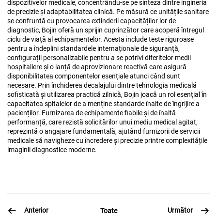
dispozitivelor medicale, concentrându-se pe sinteza dintre ingineria
de precizie și adaptabilitatea clinică. Pe măsură ce unitățile sanitare
se confruntă cu provocarea extinderii capacităților lor de
diagnostic, Bojin oferă un sprijin cuprinzător care acoperă întregul
ciclu de viață al echipamentelor. Acesta include teste riguroase
pentru a îndeplini standardele internaționale de siguranță,
configurații personalizabile pentru a se potrivi diferitelor medii
hospitaliere și o lanță de aprovizionare reactivă care asigură
disponibilitatea componentelor esențiale atunci când sunt
necesare. Prin închiderea decalajului dintre tehnologia medicală
sofisticată și utilizarea practică zilnică, Bojin joacă un rol esențial în
capacitatea spitalelor de a menține standarde înalte de îngrijire a
pacienților. Furnizarea de echipamente fiabile și de înaltă
performanță, care rezistă solicitărilor unui mediu medical agitat,
reprezintă o angajare fundamentală, ajutând furnizorii de servicii
medicale să navigheze cu încredere și precizie printre complexitățile
imaginii diagnostice moderne.
Anterior
Următor
Toate