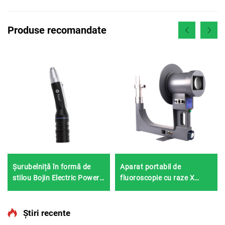
Produse recomandate
Șurubelniță în formă de
Aparat portabil de
stilou Bojin Electric Power
fluoroscopie cu raze X
Tool Shanghai 3402 pentru
Shanghai Bojin BJI-2J2
chirurgia mâinii și
piciorului, neurochirurgie
Știri recente
Sistemul 3400