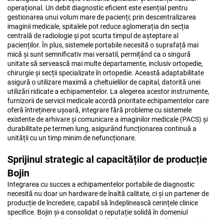
operațional. Un debit diagnostic eficient este esențial pentru
gestionarea unui volum mare de pacienți; prin descentralizarea
imaginii medicale, spitalele pot reduce aglomerația din secția
centrală de radiologie și pot scurta timpul de așteptare al
pacienților. În plus, sistemele portabile necesită o suprafață mai
mică și sunt semnificativ mai versatil, permițând ca o singură
unitate să servească mai multe departamente, inclusiv ortopedie,
chirurgie și secții specializate în ortopedie. Această adaptabilitate
asigură o utilizare maximă a cheltuielilor de capital, datorită unei
utilizări ridicate a echipamentelor. La alegerea acestor instrumente,
furnizorii de servicii medicale acordă prioritate echipamentelor care
oferă întreținere ușoară, integrare fără probleme cu sistemele
existente de arhivare și comunicare a imaginilor medicale (PACS) și
durabilitate pe termen lung, asigurând funcționarea continuă a
unității cu un timp minim de nefuncționare.
Sprijinul strategic al capacităților de producție
Bojin
Integrarea cu succes a echipamentelor portabile de diagnostic
necesită nu doar un hardware de înaltă calitate, ci și un partener de
producție de încredere, capabil să îndeplinească cerințele clinice
specifice. Bojin și-a consolidat o reputație solidă în domeniul