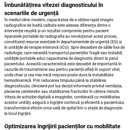
Îmbunătățirea vitezei diagnosticului în
scenariile de urgență
În mediul clinic modern, capacitatea de a obține rapid imagini
radiografice de înaltă calitate este adesea diferența dintre o
intervenție reușită și un rezultat compromis pentru pacient.
Aparatele portabile de radiografie au revoluționat acest proces,
constituind resurse esențiale în departamentele de urgență (ED) și
în unitățile de terapie intensivă (ICU). Spre deosebire de sălile fixe de
radiologie, care necesită transportul pacienților fragili sau instabili,
unitățile portabile aduc capacitatea de diagnostic direct la patul
pacientului. Această caracteristică este deosebit de importantă în
cazurile de traumatisme sau pentru pacienții aflați în suport vital,
unde chiar și cea mai mică mișcare poate duce la instabilitate
hemodinamică. Prin reducerea timpului până la stabilirea
diagnosticului, clinicienii pot lua decizii informate privind ventilația,
plasarea cateterelor sau stabilizarea fracturilor în câteva minute.
Viteza de achiziție digitală a imaginilor, combinată cu mobilitatea
acestor unități, asigură o îngrijire continuă și eficientă a pacientului,
transformând efectiv orice sală de spital într-o stație de diagnostic
la locul îngrijirii.
Optimizarea îngrijirii pacienților cu mobilitate