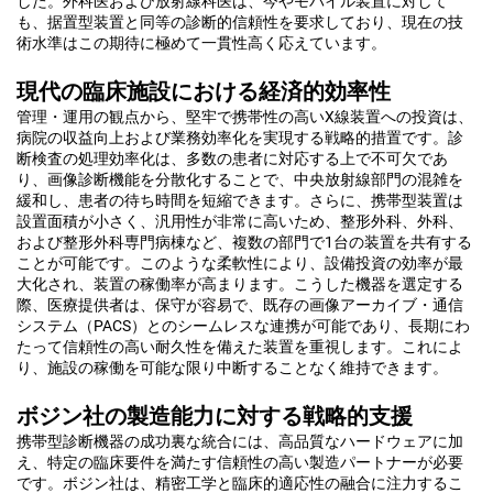
した。外科医および放射線科医は、今やモバイル装置に対して
も、据置型装置と同等の診断的信頼性を要求しており、現在の技
術水準はこの期待に極めて一貫性高く応えています。
現代の臨床施設における経済的効率性
管理・運用の観点から、堅牢で携帯性の高いX線装置への投資は、
病院の収益向上および業務効率化を実現する戦略的措置です。診
断検査の処理効率化は、多数の患者に対応する上で不可欠であ
り、画像診断機能を分散化することで、中央放射線部門の混雑を
緩和し、患者の待ち時間を短縮できます。さらに、携帯型装置は
設置面積が小さく、汎用性が非常に高いため、整形外科、外科、
および整形外科専門病棟など、複数の部門で1台の装置を共有する
ことが可能です。このような柔軟性により、設備投資の効率が最
大化され、装置の稼働率が高まります。こうした機器を選定する
際、医療提供者は、保守が容易で、既存の画像アーカイブ・通信
システム（PACS）とのシームレスな連携が可能であり、長期にわ
たって信頼性の高い耐久性を備えた装置を重視します。これによ
り、施設の稼働を可能な限り中断することなく維持できます。
ボジン社の製造能力に対する戦略的支援
携帯型診断機器の成功裏な統合には、高品質なハードウェアに加
え、特定の臨床要件を満たす信頼性の高い製造パートナーが必要
です。ボジン社は、精密工学と臨床的適応性の融合に注力するこ