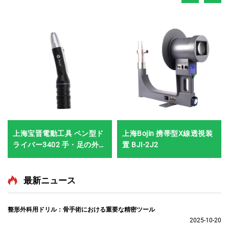
上海宝晋電動工具 ペン型ド
上海Bojin 携帯型X線透視装
ライバー3402 手・足の外科
置 BJI-2J2
手術・神経外科手術用シス
テム3400
最新ニュース
整形外科用ドリル：骨手術における重要な精密ツール
2025-10-20