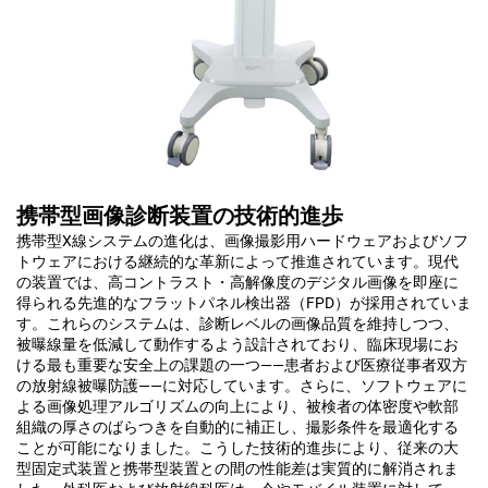
携帯型画像診断装置の技術的進歩
携帯型X線システムの進化は、画像撮影用ハードウェアおよびソフ
トウェアにおける継続的な革新によって推進されています。現代
の装置では、高コントラスト・高解像度のデジタル画像を即座に
得られる先進的なフラットパネル検出器（FPD）が採用されていま
す。これらのシステムは、診断レベルの画像品質を維持しつつ、
被曝線量を低減して動作するよう設計されており、臨床現場にお
ける最も重要な安全上の課題の一つ——患者および医療従事者双方
の放射線被曝防護——に対応しています。さらに、ソフトウェアに
よる画像処理アルゴリズムの向上により、被検者の体密度や軟部
組織の厚さのばらつきを自動的に補正し、撮影条件を最適化する
ことが可能になりました。こうした技術的進歩により、従来の大
型固定式装置と携帯型装置との間の性能差は実質的に解消されま