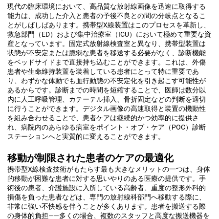
現代の臨床環境において、高品質な放射線画像を迅速に取得する
能力は、成功した介入と患者の予後不良との間の分岐点となるこ
とがしばしばあります。携帯型X線装置はこのプロセスを革新し、
救急部門（ED）および集中治療室（ICU）において極めて重要な資
産となっています。固定式放射線検査室と異なり、携帯型装置は
状態が不安定または脆弱な患者を移送する必要がなく、診断機能
をベッドサイドまで直接持ち込むことができます。これは、外傷
患者や生命維持装置を装着している患者にとって特に重要であ
り、わずかな体動でも血行動態の不安定化を引き起こす可能性が
あるからです。診断までの時間を短縮することで、医師は数分以
内に人工呼吸管理、カテーテル挿入、骨折固定などの判断を適切
に行うことができます。デジタル画像の高速取得と装置の機動性
を組み合わせることで、患者ケアは継続的かつ効率的に提供さ
れ、病院内のあらゆる病室をポイント・オブ・ケア（POC）診断
ステーションへと実質的に変えることができます。
移動が制限された患者のケアの最適化
携帯型X線検査技術がもたらす最も大きなメリットの一つは、身体
的移動が困難な患者に対する思いやりのある医療の提供です。手
術後の患者、介護施設に入所している高齢者、重度の整形外科的
損傷を負った患者などは、専門の放射線科部門へ移動する際に、
非常に強い不快感を伴うことが多くあります。患者を搬送する際
の身体的負担——多くの場合、複数のスタッフと高度な搬送機器を