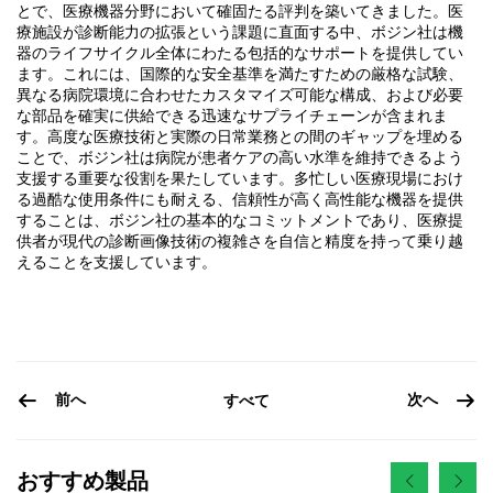
とで、医療機器分野において確固たる評判を築いてきました。医
療施設が診断能力の拡張という課題に直面する中、ボジン社は機
器のライフサイクル全体にわたる包括的なサポートを提供してい
ます。これには、国際的な安全基準を満たすための厳格な試験、
異なる病院環境に合わせたカスタマイズ可能な構成、および必要
な部品を確実に供給できる迅速なサプライチェーンが含まれま
す。高度な医療技術と実際の日常業務との間のギャップを埋める
ことで、ボジン社は病院が患者ケアの高い水準を維持できるよう
支援する重要な役割を果たしています。多忙しい医療現場におけ
る過酷な使用条件にも耐える、信頼性が高く高性能な機器を提供
することは、ボジン社の基本的なコミットメントであり、医療提
供者が現代の診断画像技術の複雑さを自信と精度を持って乗り越
えることを支援しています。
前へ
次へ
すべて
おすすめ製品