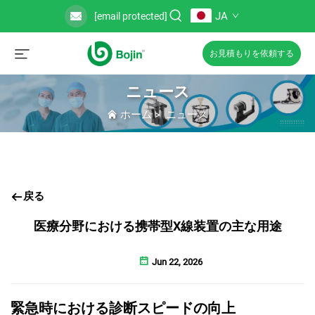
JA
[email protected]
お見積もりを依頼する
ニュース
ホーム
>
ニュース
戻る
医療分野における携帯型X線装置の主な用途
Jun 22, 2026
緊急時における診断スピードの向上