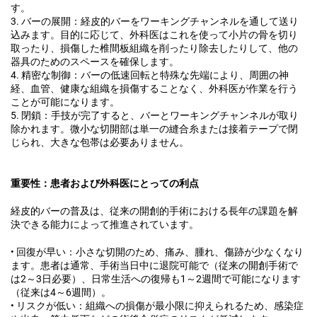
す。
3. バーの展開：経皮的バーをワーキングチャンネルを通して送り
込みます。目的に応じて、外科医はこれを使って小片の骨を切り
取ったり、損傷した椎間板組織を削ったり除去したりして、他の
器具のためのスペースを確保します。
4. 精密な制御：バーの低速回転と特殊な先端により、周囲の神
経、血管、健康な組織を損傷することなく、外科医が作業を行う
ことが可能になります。
5. 閉鎖：手技が完了すると、バーとワーキングチャンネルが取り
除かれます。微小な切開部は単一の縫合糸または接着テープで閉
じられ、大きな包帯は必要ありません。
重要性：患者および外科医にとっての利点
経皮的バーの普及は、従来の開創的手術における長年の課題を解
決できる能力によって推進されています。
• 回復が早い：小さな切開のため、痛み、腫れ、傷跡が少なくなり
ます。患者は通常、手術当日中に退院可能で（従来の開創手術で
は2～3日必要）、日常生活への復帰も1～2週間で可能になります
（従来は4～6週間）。
• リスクが低い：組織への損傷が最小限に抑えられるため、感染症