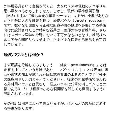
外科用器具という言葉を聞くと、大きなメスや電動のノコギリを
思い浮かべるかもしれません。しかし、現代の最小侵襲手術
（MIS）において最も重要な革新の一つは、はるかに小型でありな
がら同等に大きな影響を持つ「経皮バウル（percutaneous bur）」
です。微小な切開部から正確な組織や骨の処理を必要とする手術
向けに設計されたこの特殊な器具は、整形外科や脊椎外科、さら
にはスポーツ医学の分野において不可欠なものとなり、椎間板ヘ
ルニアから関節リウマチまで、さまざまな疾患の治療法を再定義
しています。
経皮バウルとは何か？
まず用語を分解してみましょう。「経皮（percutaneous）」とは
皮膚を通してという意味であり、「バウル（bur）」とは表面に凹
凸や歯状の加工が施された回転式円筒形の工具のことです（極小
の医療用ドリル刃と考えてください）。従来の開腹手術で使われ
る外科用バウルとは異なり、経皮バウルは鉛筆の消しゴムほどの
幅である3～5ミリ程度の小さな切開部を通しても機能するように
設計されています。
その設計は用途によって異なりますが、ほとんどの製品に共通す
る特徴があります：