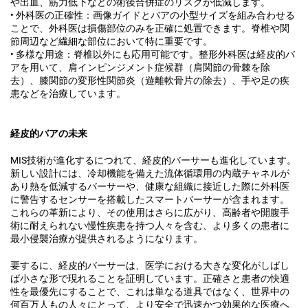
や出血、筋力低下などの術後合併症のリスクが低減します。
• 外科医の正確性：画像ガイドとバアの小型サイズを組み合わせる
ことで、外科医は損傷部位のみを正確に処置できます。脊椎や関
節周辺など繊細な部位において特に重要です。
• 多様な用途：脊椎以外にも応用可能です。整形外科医は経皮的バ
アを用いて、肩インピンジメント症候群（肩関節の骨棘を除
去）、膝関節の変形性関節炎（遊離軟骨片の除去）、手や足の疾
患などを治療しています。
経皮的バアの未来
MIS技術が進化するにつれて、経皮的バーサーも進化しています。
新しい設計には、冷却機能を備えた流体循環用の内蔵チャネルが
あり熱を低減するバーサーや、健康な組織に接近した際に外科医
に警告するセンサーを搭載したスマートバーサーが含まれます。
これらの革新により、その使用はさらに広がり、高齢者や開腹手
術に耐えられない慢性疾患を持つ人々を含む、より多くの患者に
最小侵襲治療が提供されるようになります。
要するに、経皮的バーサーは、医学における大きな変化がしばし
ば小さな形で現れることを証明しています。正確さと患者の快適
性を最優先にすることで、これは単なる道具ではなく、世界中の
何百万人もの人々にとって、より安全で迅速かつ効果的な医療へ