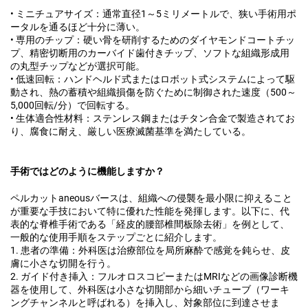
• ミニチュアサイズ：通常直径1～5ミリメートルで、狭い手術用ポ
ータルを通るほど十分に薄い。
• 専用のチップ：硬い骨を研削するためのダイヤモンドコートチッ
プ、精密切断用のカーバイド歯付きチップ、ソフトな組織形成用
の丸型チップなどが選択可能。
• 低速回転：ハンドヘルド式またはロボット式システムによって駆
動され、熱の蓄積や組織損傷を防ぐために制御された速度（500～
5,000回転/分）で回転する。
• 生体適合性材料：ステンレス鋼またはチタン合金で製造されてお
り、腐食に耐え、厳しい医療滅菌基準を満たしている。
手術ではどのように機能しますか？
ペルカットaneousバースは、組織への侵襲を最小限に抑えること
が重要な手技において特に優れた性能を発揮します。以下に、代
表的な脊椎手術である「経皮的腰部椎間板除去術」を例として、
一般的な使用手順をステップごとに紹介します。
1. 患者の準備：外科医は治療部位を局所麻酔で感覚を鈍らせ、皮
膚に小さな切開を行う。
2. ガイド付き挿入：フルオロスコピーまたはMRIなどの画像診断機
器を使用して、外科医は小さな切開部から細いチューブ（ワーキ
ングチャンネルと呼ばれる）を挿入し、対象部位に到達させま