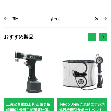
前へ
次
すべて
おすすめ製品
上海宝晋電動工具 正面切断
Teleco Bojin 売れ筋エア充填
鋸5501 骨科手術関節外傷用
式腰椎牽引サポートベルト