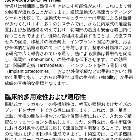
骨切りは骨細胞に熱傷を引き起こす可能性があり、これにより骨
の回復が遅れることがあります。連続運動式の高速カッティング
ツールと比較して、振動式サーキュラーソーは摩擦による発熱量
が少なくなります。多くのシステムでは、さらに内蔵式の灌流装
置および放熱機構を備えており、切開部の温度を安全な範囲内に
保つことができます。健康な骨組織を温存することは、治癒プロ
セスの促進、移植片の統合向上、インプラント固定の強化、およ
び全体的な治癒速度の向上にも寄与します。整形外科領域におけ
る研究で広く報告されている通り、熱による損傷は骨融合を促進
し、偽関節（non-unions）の発生率を低下させます。この効果
は、関節固定術（arthrodesis）、インプラントを伴う骨切り術
（implant osteotomies）、および外傷治療などの手術において極
めて重要であり、これらの手術では骨の生存能（viability）が手術
成績の直接的な指標となります。
臨床的多用途性および適応性
振動式サージカルソーの多機能性は、幅広い種類およびサイズの
ブレードをサポートできる点に由来します。これは、足・足首、
上肢、脊椎の開放手術および最小侵襲手術において、きわめて精
密なソリューションを提供します。また、外科医は、各手術症例
における対象骨の密度に応じて速度設定を調整することで、所望
の性能および手術目標を達成できます。手術室では、この多機能
性によりワークフローが効率化され、交換が必要な器具の数が削