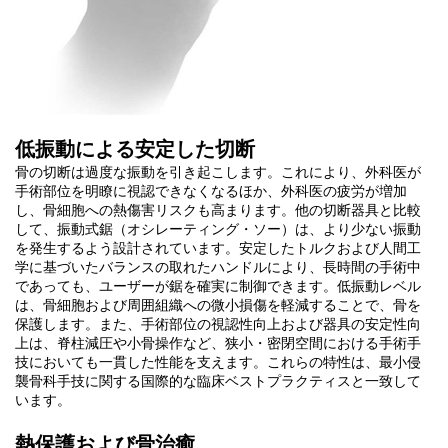
低振動による安定した切断
骨の切断は過度な振動を引き起こします。これにより、外科医が
手術部位を明瞭に視認できなくなるほか、外科医の疲労が増加
し、骨細胞への熱傷害リスクも高まります。他の切断器具と比較
して、振動式鋸（オシレーティング・ソー）は、より少ない振動
を発生するよう設計されています。安定したトルクおよび人間工
学に基づいたバランスの取れたハンドルにより、長時間の手術中
であっても、ユーザーが鋸を確実に制御できます。低振動レベル
は、骨細胞および周囲組織への微小損傷を軽減することで、骨を
保護します。また、手術部位の視認性向上および器具の安定性向
上は、脊柱減圧や小骨操作など、狭小・密閉空間における手術手
技においても一貫した性能を支えます。これらの特性は、最小侵
襲骨科手技に関する国際的な臨床ベストプラクティスと一致して
います。
熱保護および骨治癒