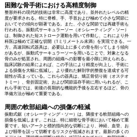
困難な骨手術における高精度制御
整形外科の現代的技術は非常に高度であり、並外れたレベルの精
度が要求される。特に脊椎、手、手首および極めて小さな関節に
おいてその傾向が顕著である。また、小さな関節では再建手術も
行われる。振動式サーキュラーソー（オシレーティング・ソー）
は、制御された短ストローク運動を用いて作動し、これにより外
科医は極めて正確な切開（1ミリメートル未満）を実現できる。一
方、高速回転式器具は、必要以上に多くの骨を削ってしまう傾向
があるが、振動式サーキュラーソーを用いることで、対象となる
骨のみが処置され、周囲の組織への影響を最小限に抑えられる。
臨床試験の結果によれば、この手法により精度が向上し、手術に
よる損傷を大幅に低減し、より優れた解剖学的整復を達成する可
能性が高まっている。これらの器具は、矯正骨切り術（オステオ
トミー）、骨折固定術、および関節温存手術に用いられるが、こ
れら手術では、術後の長期的な機能的予後を左右するほど、骨の
準備方法が極めて重要である。
周囲の軟部組織への損傷の軽減
振動式鋸（オシレーティング・ソー）は、隣接する軟部組織への
損傷を低減します。これは、特に細密な骨手術において極めて重
要です。短いアークと標的指向的な切断により、神経、血管、お
よび靱帯を誤って切断するリスクが低減されます。最新の多くの