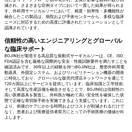
減され、さまざまな症例タイプにおいて一貫した結果が得られま
す。外科用サージカルソーにおいて、精度・効率性・多機能性が
融合したこの製品は、病院および手術センターから、多様な臨床
ニーズに対応するための高度に評価されたソリューションとして
認識されています。
信頼性の高いエンジニアリングとグローバル
な臨床サポート
BOJIN社が製造する高品質な振動式サーギカルソーは、CE、ISO、
FDA認証を含む厳格な国際的な安全・性能試験要件を満たすことを
確認済みです。30年以上の経験を持つBOJIN社は、整形外科用電
動器具、外固定システム、およびリハビリテーション機器の開発
に特化しており、グローバルな販売代理店ネットワークを通じて
120カ国以上にサービスを提供しています。臨床知識と工学技術、
そして高度な生産設備を融合させることで、BOJIN社は信頼性の
高い医療器具を製造し、外科医が極めて高い安全性を確保した状
態で正確な骨切除手術を実施できるよう支援しています。これに
より、術後のケアにかかる時間およびコストが削減されるだけで
なく、患者および医療提供者双方にとっての手術医療の価値が向
上します。