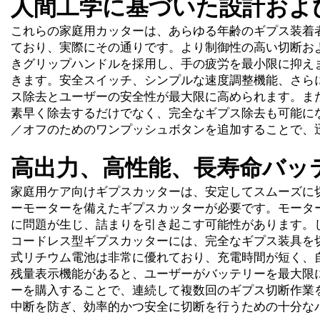
人間工学に基づいた設計およ
これらの家庭用カッターは、あらゆる年齢のギプス装着
ており、実際にその通りです。より制御性の高い切断お
きグリップハンドルを採用し、手の疲労を最小限に抑え
きます。安全スイッチ、シンプルな速度調整機能、さら
ス除去とユーザーの安全性が最大限に高められます。ま
素早く除去するだけでなく、完全なギプス除去も可能に
／オフのためのワンプッシュボタンを追加することで、
高出力、高性能、長寿命バッ
家庭用ケア向けギプスカッターは、安定してスムーズに
ーモーターを備えたギプスカッターが必要です。モータ
に問題が生じ、詰まりを引き起こす可能性があります。
コードレス型ギプスカッターには、完全なギプス装具を
式リチウム電池は非常に優れており、充電時間が短く、
残量表示機能があると、ユーザーがバッテリーを最大限
ーを購入することで、連続して複数回のギプス切断作業
中断を防ぎ、効率的かつ安全に切断を行うための十分な