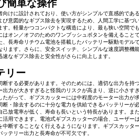
び簡単な操作
者向けに設計されており、使い方がシンプルで直感的であ
よび意図的なギプス除去を実現するため、人間工学に基づ
ます。軽量かつコンパクトな構造により、最も狭い空間で
にはオン／オフのためのワンプッシュボタンを備えること
た、長寿命リチウム電池を搭載したバッテリー駆動モデル
なります。さらに、安全スイッチ、シンプルな速度調整機
迅速なギプス除去と安全性がさらに向上します。
テリー
切断する必要があります。そのためには、適切な出力を持
ー出力が大きすぎると怪我のリスクが高まり、逆に小さす
したがって、ギプスカッターには中程度のモーター出力が
切断・除去するのに十分な電力を供給できるバッテリーが
自己放電率が低く、寿命も長いという特長があります。ま
に活用できます。電池式ギプスカッターの場合、ユーザー
を中断することなく行えるようになります。ギプスカッタ
バッテリー出力と長寿命が不可欠です。