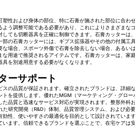
可塑性および身体の部位、特に石膏が施された部位に合わ
るよう調整可能である必要があり、これによりさまざまな
対しても切断器具を正確に制御できます。石膏カッターは
一部の石膏カッターには、ギプス拡張器やその他の付属工
要な場合、スポーツ外傷で石膏を除去しない場合、あるい
まな用途で推奨されるアイテムです。石膏カッターは、家
器具を別途用意する必要がなくなります。
ターサポート
ビスの品質が保証されます。確立されたブランドは、詳細
ントを提供します。優れたMGM（マーケティング・グロー
した品質と迅速なサービス対応が実現されます。整形外科
された研究開発（R&D）体制、品質管理システム、および必
効性、使いやすさの最適化を目的として設計されています。
ています。信頼できるブランドを選ぶことで、在宅ケアは