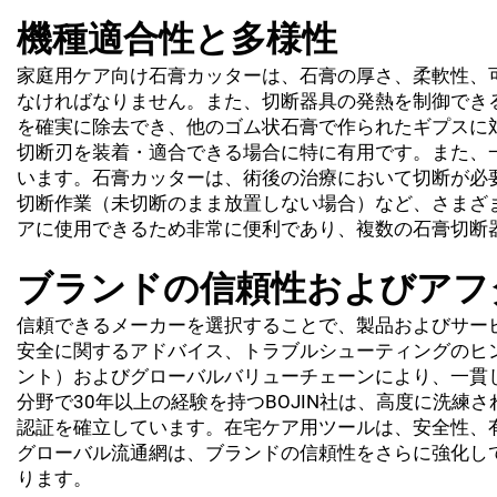
機種適合性と多様性
家庭用ケア向け石膏カッターは、石膏の厚さ、柔軟性、
なければなりません。また、切断器具の発熱を制御でき
を確実に除去でき、他のゴム状石膏で作られたギプスに
切断刃を装着・適合できる場合に特に有用です。また、
います。石膏カッターは、術後の治療において切断が必
切断作業（未切断のまま放置しない場合）など、さまざ
アに使用できるため非常に便利であり、複数の石膏切断
ブランドの信頼性およびアフ
信頼できるメーカーを選択することで、製品およびサー
安全に関するアドバイス、トラブルシューティングのヒ
ント）およびグローバルバリューチェーンにより、一貫
分野で30年以上の経験を持つBOJIN社は、高度に洗練
認証を確立しています。在宅ケア用ツールは、安全性、有
グローバル流通網は、ブランドの信頼性をさらに強化し
ります。