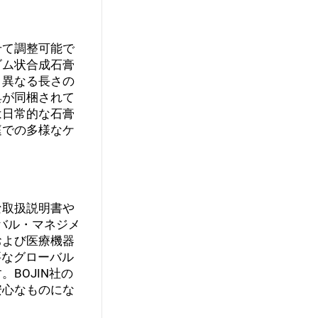
せて調整可能で
ゴム状合成石膏
、異なる長さの
具が同梱されて
は日常的な石膏
庭での多様なケ
な取扱説明書や
バル・マネジメ
および医療機器
要なグローバル
BOJIN社の
安心なものにな