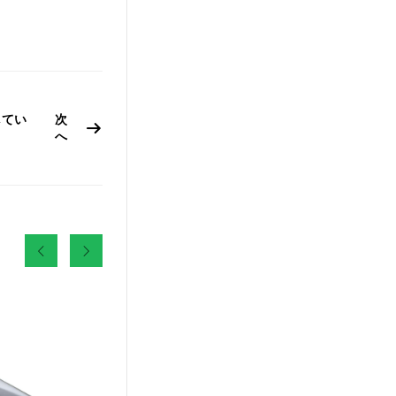
してい
次
へ