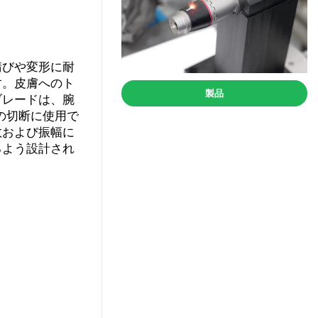
錆びや変形に耐
す。皮膚へのト
製品
ブレードは、腕
 の切断に使用で
数および振幅に
るよう設計され