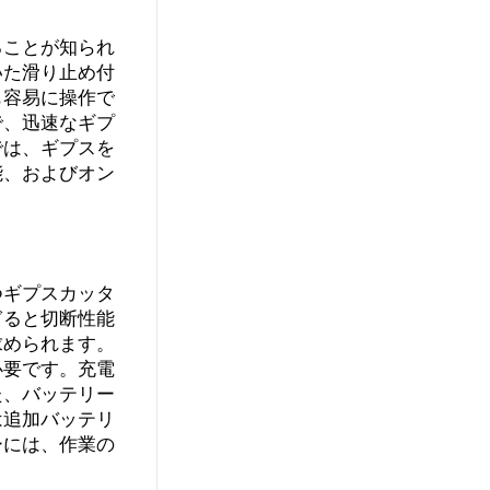
ることが知られ
いた滑り止め付
も容易に操作で
で、迅速なギプ
では、ギプスを
能、およびオン
つギプスカッタ
ぎると切断性能
求められます。
必要です。充電
た、バッテリー
は追加バッテリ
ーには、作業の