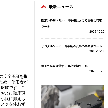
最新ニュース
整形外科用ドリル：骨手術における重要な精密
ツール
2025-10-20
サジタルソー刃：骨手術のための高精度ツール
2025-10-13
整形外科を変革する最小侵襲ツール
2025-09-28
どの安全認証を取
いため、使用者が
選択肢です。こ
庭および臨床現
最小限に抑えら
リスクを伴わず