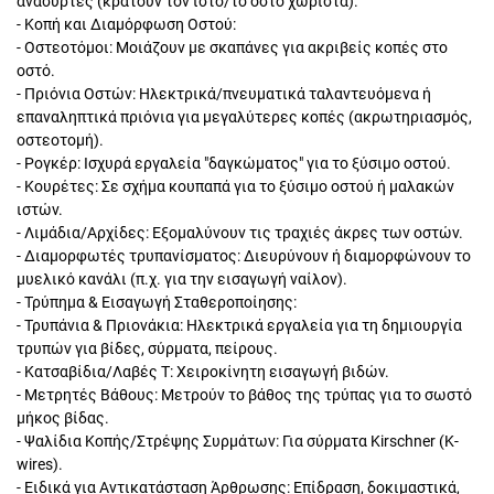
ανασύρτες (κρατούν τον ιστό/το οστό χωριστά).
- Κοπή και Διαμόρφωση Οστού:
- Οστεοτόμοι: Μοιάζουν με σκαπάνες για ακριβείς κοπές στο
οστό.
- Πριόνια Οστών: Ηλεκτρικά/πνευματικά ταλαντευόμενα ή
επαναληπτικά πριόνια για μεγαλύτερες κοπές (ακρωτηριασμός,
οστεοτομή).
- Ρογκέρ: Ισχυρά εργαλεία "δαγκώματος" για το ξύσιμο οστού.
- Κουρέτες: Σε σχήμα κουπαπά για το ξύσιμο οστού ή μαλακών
ιστών.
- Λιμάδια/Αρχίδες: Εξομαλύνουν τις τραχιές άκρες των οστών.
- Διαμορφωτές τρυπανίσματος: Διευρύνουν ή διαμορφώνουν το
μυελικό κανάλι (π.χ. για την εισαγωγή ναίλον).
- Τρύπημα & Εισαγωγή Σταθεροποίησης:
- Τρυπάνια & Πριονάκια: Ηλεκτρικά εργαλεία για τη δημιουργία
τρυπών για βίδες, σύρματα, πείρους.
- Κατσαβίδια/Λαβές T: Χειροκίνητη εισαγωγή βιδών.
- Μετρητές Βάθους: Μετρούν το βάθος της τρύπας για το σωστό
μήκος βίδας.
- Ψαλίδια Κοπής/Στρέψης Συρμάτων: Για σύρματα Kirschner (K-
wires).
- Ειδικά για Αντικατάσταση Άρθρωσης: Επίδραση, δοκιμαστικά,