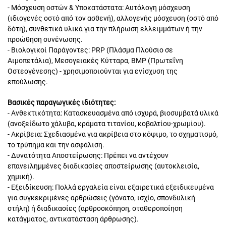
- Μόσχευση οστών & Υποκατάστατα: Αυτόλογη μόσχευση
(ιδιογενές οστό από τον ασθενή), αλλογενής μόσχευση (οστό από
δότη), συνθετικά υλικά για την πλήρωση ελλειμμάτων ή την
προώθηση συνένωσης.
- Βιολογικοί Παράγοντες: PRP (Πλάσμα Πλούσιο σε
Αιμοπετάλια), Μεσογειακές Κύτταρα, BMP (Πρωτεΐνη
Οστεογένεσης) - χρησιμοποιούνται για ενίσχυση της
επούλωσης.
Βασικές παραγωγικές ιδιότητες:
- Ανθεκτικότητα: Κατασκευασμένα από ισχυρά, βιοσυμβατά υλικά
(ανοξείδωτο χάλυβα, κράματα τιτανίου, κοβαλτίου-χρωμίου).
- Ακρίβεια: Σχεδιασμένα για ακρίβεια στο κόψιμο, το σχηματισμό,
το τρύπημα και την ασφάλιση.
- Δυνατότητα Αποστείρωσης: Πρέπει να αντέχουν
επανειλημμένες διαδικασίες αποστείρωσης (αυτοκλεισία,
χημική).
- Εξειδίκευση: Πολλά εργαλεία είναι εξαιρετικά εξειδικευμένα
για συγκεκριμένες αρθρώσεις (γόνατο, ισχίο, σπονδυλική
στήλη) ή διαδικασίες (αρθροσκόπηση, σταθεροποίηση
κατάγματος, αντικατάσταση άρθρωσης).