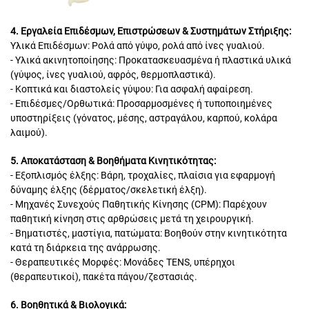
4. Εργαλεία Επιδέσμων, Επιστρώσεων & Συστημάτων Στήριξης:
Υλικά Επιδέσμων: Ρολά από γύψο, ρολά από ίνες γυαλιού.
- Υλικά ακινητοποίησης: Προκατασκευασμένα ή πλαστικά υλικά
(γύψος, ίνες γυαλιού, αφρός, θερμοπλαστικά).
- Κοπτικά και διαστολείς γύψου: Για ασφαλή αφαίρεση.
- Επιδέσμες/Ορθωτικά: Προσαρμοσμένες ή τυποποιημένες
υποστηρίξεις (γόνατος, μέσης, αστραγάλου, καρπού, κολάρα
λαιμού).
5. Αποκατάσταση & Βοηθήματα Κινητικότητας:
- Εξοπλισμός έλξης: Βάρη, τροχαλίες, πλαίσια για εφαρμογή
δύναμης έλξης (δέρματος/σκελετική έλξη).
- Μηχανές Συνεχούς Παθητικής Κίνησης (CPM): Παρέχουν
παθητική κίνηση στις αρθρώσεις μετά τη χειρουργική.
- Βηματιστές, μαστίγια, πατώματα: Βοηθούν στην κινητικότητα
κατά τη διάρκεια της ανάρρωσης.
- Θεραπευτικές Μορφές: Μονάδες TENS, υπέρηχοι
(θεραπευτικοί), πακέτα πάγου/ζεστασιάς.
6. Βοηθητικά & Βιολογικά: