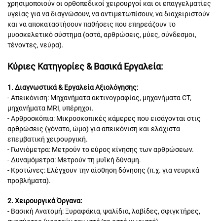
χρησιμοποιούν οι ορθοπεδικοί χειρουργοί και οι επαγγελματίες
υγείας για να διαγνώσουν, να αντιμετωπίσουν, να διαχειριστούν
και να αποκαταστήσουν παθήσεις που επηρεάζουν το
μυοσκελετικό σύστημα (οστά, αρθρώσεις, μύες, σύνδεσμοι,
τένοντες, νεύρα).
Κύριες Κατηγορίες & Βασικά Εργαλεία:
1. Διαγνωστικά & Εργαλεία Αξιολόγησης:
- Απεικόνιση: Μηχανήματα ακτινογραφίας, μηχανήματα CT,
μηχανήματα MRI, υπέρηχοι.
- Αρθροσκόπια: Μικροσκοπικές κάμερες που εισάγονται στις
αρθρώσεις (γόνατο, ώμο) για απεικόνιση και ελάχιστα
επεμβατική χειρουργική.
- Γωνιόμετρα: Μετρούν το εύρος κίνησης των αρθρώσεων.
- Δυναμόμετρα: Μετρούν τη μυϊκή δύναμη.
- Κροτώνες: Ελέγχουν την αίσθηση δόνησης (π.χ. για νευρικά
προβλήματα).
2. Χειρουργικά Όργανα:
- Βασική Ανατομή: Ξυραφάκια, ψαλίδια, λαβίδες, σφιγκτήρες,