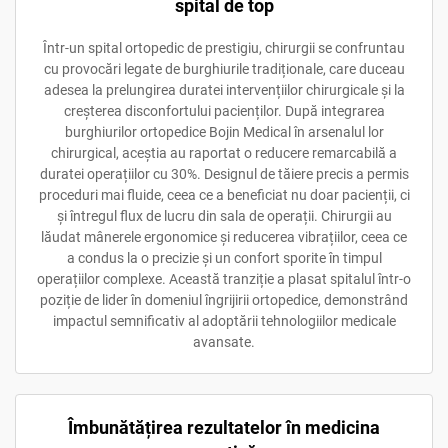
spital de top
Într-un spital ortopedic de prestigiu, chirurgii se confruntau
cu provocări legate de burghiurile tradiționale, care duceau
adesea la prelungirea duratei intervențiilor chirurgicale și la
creșterea disconfortului pacienților. După integrarea
burghiurilor ortopedice Bojin Medical în arsenalul lor
chirurgical, aceștia au raportat o reducere remarcabilă a
duratei operațiilor cu 30%. Designul de tăiere precis a permis
proceduri mai fluide, ceea ce a beneficiat nu doar pacienții, ci
și întregul flux de lucru din sala de operații. Chirurgii au
lăudat mânerele ergonomice și reducerea vibrațiilor, ceea ce
a condus la o precizie și un confort sporite în timpul
operațiilor complexe. Această tranziție a plasat spitalul într-o
poziție de lider în domeniul îngrijirii ortopedice, demonstrând
impactul semnificativ al adoptării tehnologiilor medicale
avansate.
Îmbunătățirea rezultatelor în medicina