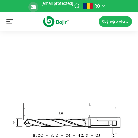
[email protected]
RO
Obțineți o ofertă