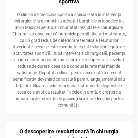
sportivă
O clinică de medicină sportivă specializată în intervenții
chirurgicale la genunchi a adoptat burghiele ortopedice ale
Bojin Medical pentru a îmbunătăți rezultatele chirurgicale.
Chirurgii au observat că burghiele permit tăieturi mai curate,
cu un grad redus de deteriorare termică a țesuturilor
învecinate, ceea ce este esențial în cazul leziunilor legate de
activitatea sportivă. După intervenția chirurgicală, pacienții
au înregistrat perioade mai scurte de recuperare și niveluri
reduse de durere, ceea ce a condus la rate mai mari de
satisfacție. Reputația clinicii pentru excelentă a crescut
semnificativ, devenind cunoscută pentru angajamentul său
față de utilizarea celor mai bune instrumente disponibile,
ceea ce a avut ca rezultat, în cele din urmă, o creștere a
numărului de referințe de pacienți și a încrederii din partea
comunității.
O descoperire revoluționară în chirurgia