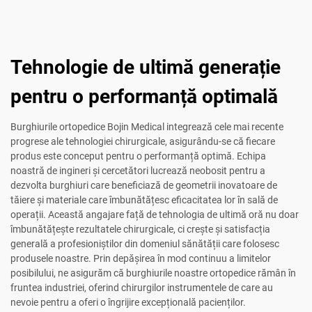
Tehnologie de ultimă generație
pentru o performanță optimală
Burghiurile ortopedice Bojin Medical integrează cele mai recente
progrese ale tehnologiei chirurgicale, asigurându-se că fiecare
produs este conceput pentru o performanță optimă. Echipa
noastră de ingineri și cercetători lucrează neobosit pentru a
dezvolta burghiuri care beneficiază de geometrii inovatoare de
tăiere și materiale care îmbunătățesc eficacitatea lor în sală de
operații. Această angajare față de tehnologia de ultimă oră nu doar
îmbunătățește rezultatele chirurgicale, ci crește și satisfacția
generală a profesioniștilor din domeniul sănătății care folosesc
produsele noastre. Prin depășirea în mod continuu a limitelor
posibilului, ne asigurăm că burghiurile noastre ortopedice rămân în
fruntea industriei, oferind chirurgilor instrumentele de care au
nevoie pentru a oferi o îngrijire excepțională pacienților.