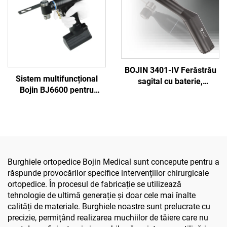
BOJIN 3401-IV Ferăstrău
Sistem multifuncțional
sagital cu baterie,
Bojin BJ6600 pentru
șurubelniță stilou,
instrumente ortopedice,
instrumente chirurgicale
aparat chirurgical
electrice pentru chirurgia
universal pentru găurit,
maxilofacială, a mâinii, a
tăiat și strâns șuruburi,
piciorului și a oaselor mici
pentru chirurgie
traumatică și articulară
Burghiele ortopedice Bojin Medical sunt concepute pentru a
răspunde provocărilor specifice intervențiilor chirurgicale
ortopedice. În procesul de fabricație se utilizează
tehnologie de ultimă generație și doar cele mai înalte
calități de materiale. Burghiele noastre sunt prelucrate cu
precizie, permițând realizarea muchiilor de tăiere care nu