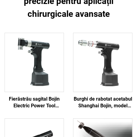
precizie pentru aplicații
chirurgicale avansate
Fierăstrău sagital Bojin
Burghi de rabotat acetabul
Electric Power Tool
Shanghai Bojin, model
Shanghai 5501 pentru
5507B, pentru chirurgie
sistemul ortopedic de
ortopedică, sistem
chirurgie articulară și
articular pentru
traumatisme 5000
traumatisme 5000