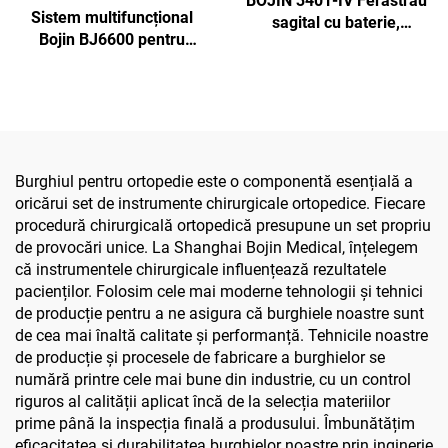
BOJIN 3401-IV Ferăstrău
Sistem multifuncțional
sagital cu baterie,
Bojin BJ6600 pentru
șurubelniță stilou,
instrumente ortopedice,
instrumente chirurgicale
aparat chirurgical
electrice pentru chirurgia
universal pentru găurit,
maxilofacială, a mâinii, a
tăiat și strâns șuruburi,
piciorului și a oaselor mici
pentru chirurgie
traumatică și articulară
Burghiul pentru ortopedie este o componentă esențială a
oricărui set de instrumente chirurgicale ortopedice. Fiecare
procedură chirurgicală ortopedică presupune un set propriu
de provocări unice. La Shanghai Bojin Medical, înțelegem
că instrumentele chirurgicale influențează rezultatele
pacienților. Folosim cele mai moderne tehnologii și tehnici
de producție pentru a ne asigura că burghiele noastre sunt
de cea mai înaltă calitate și performanță. Tehnicile noastre
de producție și procesele de fabricare a burghielor se
numără printre cele mai bune din industrie, cu un control
riguros al calității aplicat încă de la selecția materiilor
prime până la inspecția finală a produsului. Îmbunătățim
eficacitatea și durabilitatea burghielor noastre prin inginerie