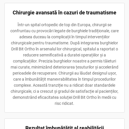
Chirurgie avansată în cazuri de traumatisme
Într-un spital ortopedic de top din Europa, chirurgii se
confruntau cu provocări legate de burghiele tradiționale, care
adesea duceau la complicații în timpul intervențiilor
chirurgicale pentru traumatisme. După integrarea burghielor
Drill Bit Ortho în arsenalul lor chirurgical, spitalul a raportat o
reducere semnificativă a duratei operațiilor și a
complicațiilor. Precizia burghielor noastre a permis tăieturi
mai curate, minimizând deteriorarea țesuturilor și accelerând
perioadele de recuperare. Chirurgii au lăudat designul ușor,
care a îmbunătățit manevrabilitatea în timpul procedurilor
complexe. Această tranziție nu a ridicat doar standardele
chirurgicale, ci a crescut și gradul de satisfacție al pacienților,
demonstrând eficacitatea soluției Drill Bit Ortho în medii cu
risc ridicat.
Rezultat îmbunătățit al reabilitării