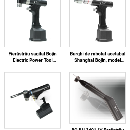
Fierăstrău sagital Bojin
Burghi de rabotat acetabul
Electric Power Tool
Shanghai Bojin, model
Shanghai 5501 pentru
5507B, pentru chirurgie
sistemul ortopedic de
ortopedică, sistem
chirurgie articulară și
articular pentru
traumatisme 5000
traumatisme 5000