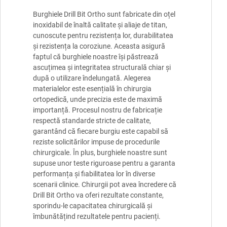
Burghiele Drill Bit Ortho sunt fabricate din oțel
inoxidabil de înaltă calitate și aliaje de titan,
cunoscute pentru rezistența lor, durabilitatea
și rezistența la coroziune. Aceasta asigură
faptul că burghiele noastre își păstrează
ascuțimea și integritatea structurală chiar și
după o utilizare îndelungată. Alegerea
materialelor este esențială în chirurgia
ortopedică, unde precizia este de maximă
importanță. Procesul nostru de fabricație
respectă standarde stricte de calitate,
garantând că fiecare burgiu este capabil să
reziste solicitărilor impuse de procedurile
chirurgicale. În plus, burghiele noastre sunt
supuse unor teste riguroase pentru a garanta
performanța și fiabilitatea lor în diverse
scenarii clinice. Chirurgii pot avea încredere că
Drill Bit Ortho va oferi rezultate constante,
sporindu-le capacitatea chirurgicală și
îmbunătățind rezultatele pentru pacienți.