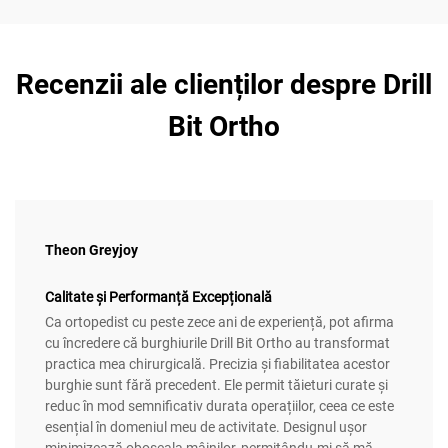
Recenzii ale clienților despre Drill
Bit Ortho
Theon Greyjoy
Calitate și Performanță Excepțională
Ca ortopedist cu peste zece ani de experiență, pot afirma
cu încredere că burghiurile Drill Bit Ortho au transformat
practica mea chirurgicală. Precizia și fiabilitatea acestor
burghie sunt fără precedent. Ele permit tăieturi curate și
reduc în mod semnificativ durata operațiilor, ceea ce este
esențial în domeniul meu de activitate. Designul ușor
minimizează oboseala mâinilor, permițându-mi să mă