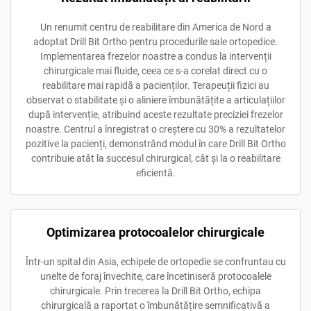
Un renumit centru de reabilitare din America de Nord a
adoptat Drill Bit Ortho pentru procedurile sale ortopedice.
Implementarea frezelor noastre a condus la intervenții
chirurgicale mai fluide, ceea ce s-a corelat direct cu o
reabilitare mai rapidă a pacienților. Terapeuții fizici au
observat o stabilitate și o aliniere îmbunătățite a articulațiilor
după intervenție, atribuind aceste rezultate preciziei frezelor
noastre. Centrul a înregistrat o creștere cu 30% a rezultatelor
pozitive la pacienți, demonstrând modul în care Drill Bit Ortho
contribuie atât la succesul chirurgical, cât și la o reabilitare
eficientă.
Optimizarea protocoalelor chirurgicale
Într-un spital din Asia, echipele de ortopedie se confruntau cu
unelte de foraj învechite, care încetiniseră protocoalele
chirurgicale. Prin trecerea la Drill Bit Ortho, echipa
chirurgicală a raportat o îmbunătățire semnificativă a