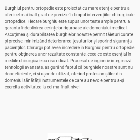
Burghiul pentru ortopedie este proiectat cu mare atenție pentru a
oferi cel mai înalt grad de precizie în timpul intervențiilor chirurgicale
ortopedice. Fiecare burghiu este supus unor teste ample pentru a
garanta îndeplinirea cerințelor riguroase ale domeniului medical.
Ascuțimea și durabilitatea burghielor noastre permit tăieturi curate
și precise, minimizând deteriorarea țesuturilor și sporind siguranța
pacienților. Chirurgii pot avea încredere în Burghiul pentru ortopedie
pentru obținerea unor rezultate constante, ceea ce este esențial în
mediile chirurgicale cu risc ridicat. Procesul de inginerie integrează
tehnologii avansate, asigurând faptul că burghiele noastre sunt nu
doar eficiente, ci și ușor de utilizat, oferind profesioniștilor din
domeniul sănătății instrumentele de care au nevoie pentru a-și
exercita activitatea la cel mai înalt nivel.