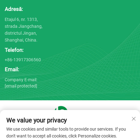
Adresă:
Etajul 6, nr. 1313,
strada Jiangchang,
districtul Jingan,
Shanghai, China.
Telefon:
+86-13917306560
Email:
Company E-mail:
[email protected]
We value your privacy
Drepturi de autor © 2025 de către Shanghai Bojin Medical
We use cookies and similar tools to provide our services. If you
Instrument Co., Ltd. -
Politica de confidențialitate
don't want to accept all cookies, click Personalize cookies.