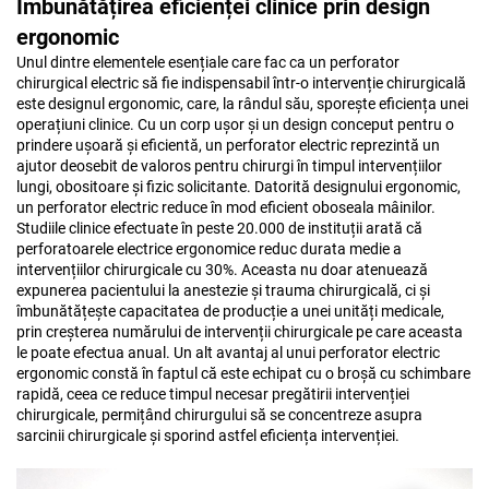
Îmbunătățirea eficienței clinice prin design
ergonomic
Unul dintre elementele esențiale care fac ca un perforator
chirurgical electric să fie indispensabil într-o intervenție chirurgicală
este designul ergonomic, care, la rândul său, sporește eficiența unei
operațiuni clinice. Cu un corp ușor și un design conceput pentru o
prindere ușoară și eficientă, un perforator electric reprezintă un
ajutor deosebit de valoros pentru chirurgi în timpul intervențiilor
lungi, obositoare și fizic solicitante. Datorită designului ergonomic,
un perforator electric reduce în mod eficient oboseala mâinilor.
Studiile clinice efectuate în peste 20.000 de instituții arată că
perforatoarele electrice ergonomice reduc durata medie a
intervențiilor chirurgicale cu 30%. Aceasta nu doar atenuează
expunerea pacientului la anestezie și trauma chirurgicală, ci și
îmbunătățește capacitatea de producție a unei unități medicale,
prin creșterea numărului de intervenții chirurgicale pe care aceasta
le poate efectua anual. Un alt avantaj al unui perforator electric
ergonomic constă în faptul că este echipat cu o broșă cu schimbare
rapidă, ceea ce reduce timpul necesar pregătirii intervenției
chirurgicale, permițând chirurgului să se concentreze asupra
sarcinii chirurgicale și sporind astfel eficiența intervenției.