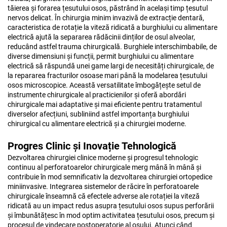
tăierea și forarea țesutului osos, păstrând în același timp țesutul
nervos delicat. În chirurgia minim invazivă de extracție dentară,
caracteristica de rotație la viteză ridicată a burghiului cu alimentare
electrică ajută la separarea rădăcinii dinților de osul alveolar,
reducând astfel trauma chirurgicală. Burghiele interschimbabile, de
diverse dimensiuni și funcții, permit burghiului cu alimentare
electrică să răspundă unei game largi de necesități chirurgicale, de
la repararea fracturilor osoase mari până la modelarea țesutului
osos microscopice. Această versatilitate îmbogățește setul de
instrumente chirurgicale al practicienilor și oferă abordări
chirurgicale mai adaptative și mai eficiente pentru tratamentul
diverselor afecțiuni, subliniind astfel importanța burghiului
chirurgical cu alimentare electrică și a chirurgiei moderne.
Progres Clinic și Inovație Tehnologică
Dezvoltarea chirurgiei clinice moderne și progresul tehnologic
continuu al perforatoarelor chirurgicale merg mână în mână și
contribuie în mod semnificativ la dezvoltarea chirurgiei ortopedice
miniinvasive. Integrarea sistemelor de răcire în perforatoarele
chirurgicale înseamnă că efectele adverse ale rotației la viteză
ridicată au un impact redus asupra țesutului osos supus perforării
și îmbunătățesc în mod optim activitatea țesutului osos, precum și
procesul de vindecare postoperatorie al osului. Atunci când