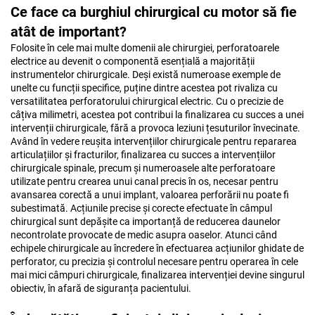
Ce face ca burghiul chirurgical cu motor să fie
atât de important?
Folosite în cele mai multe domenii ale chirurgiei, perforatoarele
electrice au devenit o componentă esențială a majorității
instrumentelor chirurgicale. Deși există numeroase exemple de
unelte cu funcții specifice, puține dintre acestea pot rivaliza cu
versatilitatea perforatorului chirurgical electric. Cu o precizie de
câțiva milimetri, acestea pot contribui la finalizarea cu succes a unei
intervenții chirurgicale, fără a provoca leziuni țesuturilor învecinate.
Având în vedere reușita intervențiilor chirurgicale pentru repararea
articulațiilor și fracturilor, finalizarea cu succes a intervențiilor
chirurgicale spinale, precum și numeroasele alte perforatoare
utilizate pentru crearea unui canal precis în os, necesar pentru
avansarea corectă a unui implant, valoarea perforării nu poate fi
subestimată. Acțiunile precise și corecte efectuate în câmpul
chirurgical sunt depășite ca importanță de reducerea daunelor
necontrolate provocate de medic asupra oaselor. Atunci când
echipele chirurgicale au încredere în efectuarea acțiunilor ghidate de
perforator, cu precizia și controlul necesare pentru operarea în cele
mai mici câmpuri chirurgicale, finalizarea intervenției devine singurul
obiectiv, în afară de siguranța pacientului.