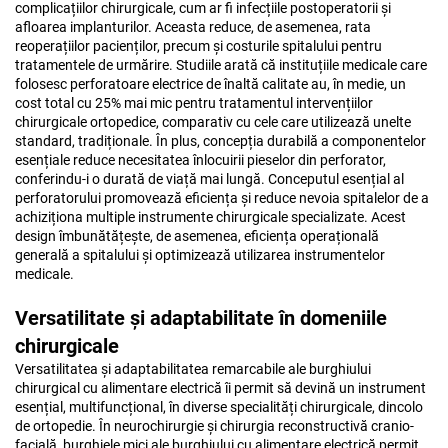
complicațiilor chirurgicale, cum ar fi infecțiile postoperatorii și
afloarea implanturilor. Aceasta reduce, de asemenea, rata
reoperațiilor pacienților, precum și costurile spitalului pentru
tratamentele de urmărire. Studiile arată că instituțiile medicale care
folosesc perforatoare electrice de înaltă calitate au, în medie, un
cost total cu 25% mai mic pentru tratamentul intervențiilor
chirurgicale ortopedice, comparativ cu cele care utilizează unelte
standard, tradiționale. În plus, concepția durabilă a componentelor
esențiale reduce necesitatea înlocuirii pieselor din perforator,
conferindu-i o durată de viață mai lungă. Conceputul esențial al
perforatorului promovează eficiența și reduce nevoia spitalelor de a
achiziționa multiple instrumente chirurgicale specializate. Acest
design îmbunătățește, de asemenea, eficiența operațională
generală a spitalului și optimizează utilizarea instrumentelor
medicale.
Versatilitate și adaptabilitate în domeniile
chirurgicale
Versatilitatea și adaptabilitatea remarcabile ale burghiului
chirurgical cu alimentare electrică îi permit să devină un instrument
esențial, multifuncțional, în diverse specialități chirurgicale, dincolo
de ortopedie. În neurochirurgie și chirurgia reconstructivă cranio-
facială, burghiele mici ale burghiului cu alimentare electrică permit