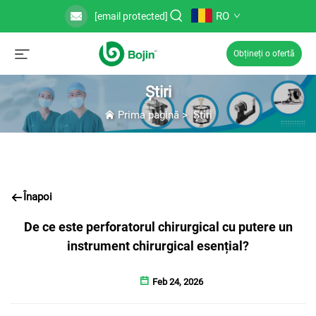
RO
[email protected]
Obțineți o ofertă
Știri
Prima pagină
>
Știri
Înapoi
De ce este perforatorul chirurgical cu putere un
instrument chirurgical esențial?
Feb 24, 2026