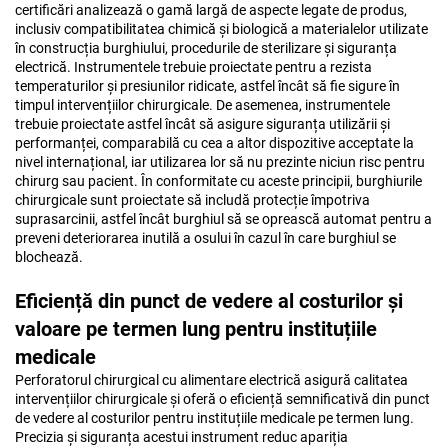
certificări analizează o gamă largă de aspecte legate de produs,
inclusiv compatibilitatea chimică și biologică a materialelor utilizate
în construcția burghiului, procedurile de sterilizare și siguranța
electrică. Instrumentele trebuie proiectate pentru a rezista
temperaturilor și presiunilor ridicate, astfel încât să fie sigure în
timpul intervențiilor chirurgicale. De asemenea, instrumentele
trebuie proiectate astfel încât să asigure siguranța utilizării și
performanței, comparabilă cu cea a altor dispozitive acceptate la
nivel internațional, iar utilizarea lor să nu prezinte niciun risc pentru
chirurg sau pacient. În conformitate cu aceste principii, burghiurile
chirurgicale sunt proiectate să includă protecție împotriva
suprasarcinii, astfel încât burghiul să se oprească automat pentru a
preveni deteriorarea inutilă a osului în cazul în care burghiul se
blochează.
Eficiență din punct de vedere al costurilor și
valoare pe termen lung pentru instituțiile
medicale
Perforatorul chirurgical cu alimentare electrică asigură calitatea
intervențiilor chirurgicale și oferă o eficiență semnificativă din punct
de vedere al costurilor pentru instituțiile medicale pe termen lung.
Precizia și siguranța acestui instrument reduc apariția