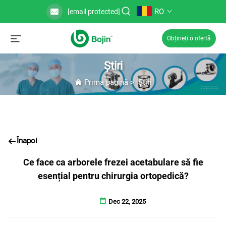
RO
[email protected]
Obțineți o ofertă
Știri
Prima pagină
>
Știri
Înapoi
Ce face ca arborele frezei acetabulare să fie
esențial pentru chirurgia ortopedică?
Dec 22, 2025