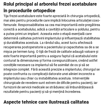
Rolul principal al arborelui frezei acetabulare
în procedurile ortopedice
Tija frezei acetabulare este foarte apreciată în chirurgia ortopedică,
mai ales pentru procedurile care implică înlocuirea articulației coxo-
femurale. Responsabilitatea sa cea mai importantă este pregătirea
corectă a acetabulului, adică a cavității articulare a șoldului, pentru
a putea primi un implant. Aceasta este o etapă esențială care
determină calitatea potrivirii implantului și influențează stabilitatea
și durabilitatea acestuia. La rândul său, acest lucru afectează
recuperarea postoperatorie a pacientului și capacitatea sa de a se
mișca pe termen lung. O tijă de freză de calitate adaugă valoare și
este foarte importantă pentru a asigura faptul că acetabulul este
conturat la dimensiunea și forma corespunzătoare, creând astfel
condițiile necesare ca implantul să fie asimilat de os și să se
integreze complet. Fără această precizie a implantului, chirurgul se
poate confrunta cu complicații datorate unei alinieri incorecte a
implantului sau chiar cu instabilitatea acestuia. Intervențiile
chirurgicale de revedere sunt extrem de dificile pentru pacienți, iar
furnizorii de servicii medicale se străduiesc să îmbunătățească
rezultatele pentru pacienți și să-și mențină încrederea.
Aspecte tehnice care ilustrează calitatea