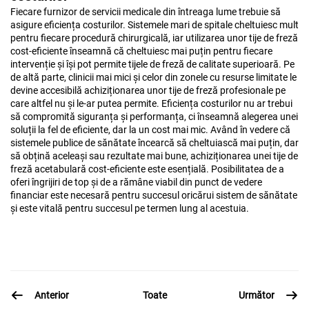
Fiecare furnizor de servicii medicale din întreaga lume trebuie să
asigure eficiența costurilor. Sistemele mari de spitale cheltuiesc mult
pentru fiecare procedură chirurgicală, iar utilizarea unor tije de freză
cost-eficiente înseamnă că cheltuiesc mai puțin pentru fiecare
intervenție și își pot permite tijele de freză de calitate superioară. Pe
de altă parte, clinicii mai mici și celor din zonele cu resurse limitate le
devine accesibilă achiziționarea unor tije de freză profesionale pe
care altfel nu și le-ar putea permite. Eficiența costurilor nu ar trebui
să compromită siguranța și performanța, ci înseamnă alegerea unei
soluții la fel de eficiente, dar la un cost mai mic. Având în vedere că
sistemele publice de sănătate încearcă să cheltuiască mai puțin, dar
să obțină aceleași sau rezultate mai bune, achiziționarea unei tije de
freză acetabulară cost-eficiente este esențială. Posibilitatea de a
oferi îngrijiri de top și de a rămâne viabil din punct de vedere
financiar este necesară pentru succesul oricărui sistem de sănătate
și este vitală pentru succesul pe termen lung al acestuia.
Anterior
Următor
Toate