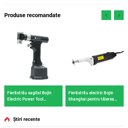
Produse recomandate
Fierăstrău sagital Bojin
Fierăstrău electric Bojin
Electric Power Tool
Shanghai pentru tăierea
Shanghai 5501 pentru
ghipsului 1201S
sistemul ortopedic de
chirurgie articulară și
Știri recente
traumatisme 5000