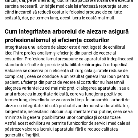
sarcini, dar, pe termen lung, duc la incapacitatea totală de a executa
sarcina necesară. Unitățile medicale își afectează reputația atunci
când încearcă să reducă costurile folosind produse de calitate
scăzută, dar, pe termen lung, acest lucru le costă mai mult.
Cum integritatea arborelui de alezare asigură
profesionalismul și eficiența costurilor
Integritatea unui arbore de alezor este direct legată de echilibrul
ideal între profesionalism și eficiența din punct de vedere al
costurilor. Profesionalismul presupune ca aparatul să îndeplinească
standardele înalte de precizie și fiabilitate chirurgicală ortopedică.
Valoarea se observă prin eficiența chirurgicală și ratele reduse de
complicații, ceea ce conduce la un rezultat general mai bun pentru
pacient. Eficiența din punct de vedere al costurilor nu înseamnă
alegerea variantei cu cel mai mic preț, ci alegerea aparatului, sau a
unui arbore cu integritate ridicată, care va funcționa pozitiv pe
termen lung, dovedindu-se valoros în timp. În ansamblu, arborii de
alezor cu integritate ridicată probabil vor demonstra durabilitate și
longevitate, necesitând înlocuiri suplimentare mai puține, ceea ce va
minimiza în general posibilitatea unor complicații costisitoare.
Astfel, acest echilibru va permite furnizorilor de servicii medicale să
păstreze valoarea lucrului aparatului fără a reduce calitatea
generală a îngrijirii.