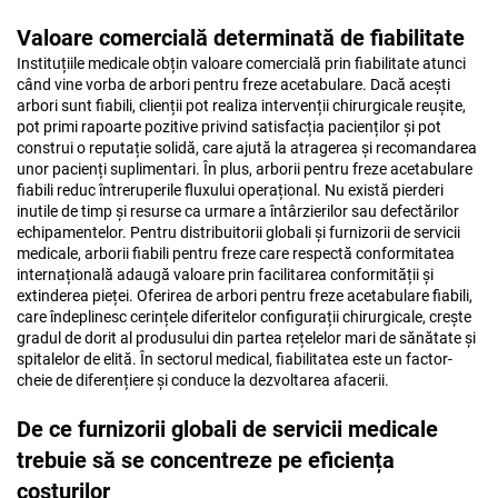
Valoare comercială determinată de fiabilitate
Instituțiile medicale obțin valoare comercială prin fiabilitate atunci
când vine vorba de arbori pentru freze acetabulare. Dacă acești
arbori sunt fiabili, clienții pot realiza intervenții chirurgicale reușite,
pot primi rapoarte pozitive privind satisfacția pacienților și pot
construi o reputație solidă, care ajută la atragerea și recomandarea
unor pacienți suplimentari. În plus, arborii pentru freze acetabulare
fiabili reduc întreruperile fluxului operațional. Nu există pierderi
inutile de timp și resurse ca urmare a întârzierilor sau defectărilor
echipamentelor. Pentru distribuitorii globali și furnizorii de servicii
medicale, arborii fiabili pentru freze care respectă conformitatea
internațională adaugă valoare prin facilitarea conformității și
extinderea pieței. Oferirea de arbori pentru freze acetabulare fiabili,
care îndeplinesc cerințele diferitelor configurații chirurgicale, crește
gradul de dorit al produsului din partea rețelelor mari de sănătate și
spitalelor de elită. În sectorul medical, fiabilitatea este un factor-
cheie de diferențiere și conduce la dezvoltarea afacerii.
De ce furnizorii globali de servicii medicale
trebuie să se concentreze pe eficiența
costurilor