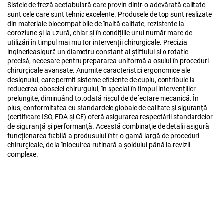
Sistele de freză acetabulară care provin dintr-o adevărată calitate
sunt cele care sunt tehnic excelente. Produsele de top sunt realizate
din materiale biocompatibile de înaltă calitate, rezistente la
coroziune și la uzură, chiar și în condițiile unui număr mare de
utilizări în timpul mai multor intervenții chirurgicale. Precizia
inginerieasigură un diametru constant al știftului și o rotație
precisă, necesare pentru prepararea uniformă a osului în proceduri
chirurgicale avansate. Anumite caracteristici ergonomice ale
designului, care permit sisteme eficiente de cuplu, contribuie la
reducerea oboselei chirurgului, în special în timpul intervențiilor
prelungite, diminuând totodată riscul de defectare mecanică. În
plus, conformitatea cu standardele globale de calitate și siguranță
(certificare ISO, FDA și CE) oferă asigurarea respectării standardelor
de siguranță și performanță. Această combinație de detalii asigură
funcționarea fiabilă a produsului într-o gamă largă de proceduri
chirurgicale, de la înlocuirea rutinară a șoldului până la revizii
complexe.