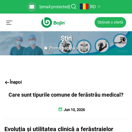
RO
[email protected]
Obțineți o ofertă
Știri
Prima pagină
>
Știri
Înapoi
Care sunt tipurile comune de ferăstrău medical?
Jun 10, 2026
Evoluția și utilitatea clinică a ferăstraielor