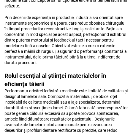
moderne sunt concepute să funcționeze eficient la temperaturi mai
scăzute.
Prin decenii de experiență în producție, industria s-a orientat spre
instrumente ergonomice și ușoare, care reduc obosirea chirurgului
în timpul procedurilor reconstructive lungi și solicitante. Bojin s-a
concentrat în mod special pe acest aspect, perfecționând echilibrul
dintre puterea motorului și feedback-ul tactil necesar pentru
modelarea fină a oaselor. Obiectivul este de a crea o extensie
perfectă a mâinii chirurgului, asigurând o performanță constantă a
instrumentului, de la prima tăietură până la ultima, indiferent de
durata procedurii.
Rolul esențial al științei materialelor în
eficiența tăierii
Performanța oricărei ferăstrău medicale este limitată de calitatea și
designul lamelelor sale. Compoziția materialului, de obicei oțel
inoxidabil de calitate medicală sau aliaje specializate, determină
durabilitatea și ascuțimea lamei. O lamă fabricată necorespunzător
poate genera căldură excesivă sau poate provoca spintecarea,
ambele fiind dăunătoare rezultatelor pacientului. Designurile
avansate ale lamelor includ acum canale pentru evacuarea
deșeurilor și profiluri dentare rectificate cu precizie, care reduc