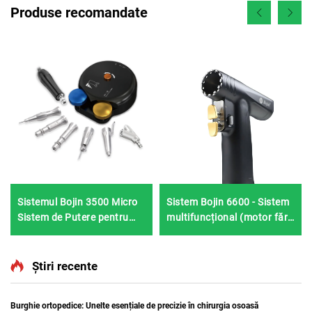
Produse recomandate
Sistemul Bojin 3500 Micro
Sistem Bojin 6600 - Sistem
Sistem de Putere pentru
multifuncțional (motor fără
Oase Mici pentru Chirurgii
perii, design subțire
la nivelul Picioarelor și
ergonomic)
Gleznelor
Știri recente
Burghie ortopedice: Unelte esențiale de precizie în chirurgia osoasă