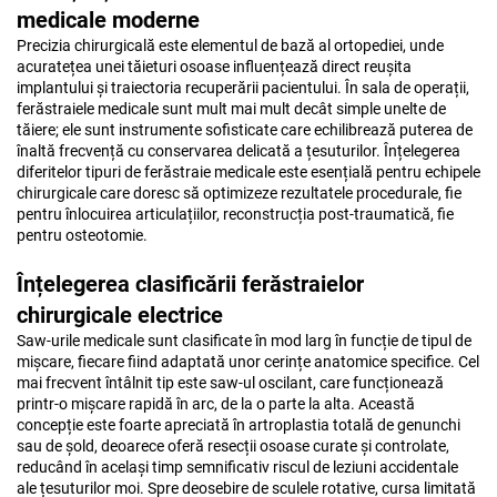
medicale moderne
Precizia chirurgicală este elementul de bază al ortopediei, unde
acuratețea unei tăieturi osoase influențează direct reușita
implantului și traiectoria recuperării pacientului. În sala de operații,
ferăstraiele medicale sunt mult mai mult decât simple unelte de
tăiere; ele sunt instrumente sofisticate care echilibrează puterea de
înaltă frecvență cu conservarea delicată a țesuturilor. Înțelegerea
diferitelor tipuri de ferăstraie medicale este esențială pentru echipele
chirurgicale care doresc să optimizeze rezultatele procedurale, fie
pentru înlocuirea articulațiilor, reconstrucția post-traumatică, fie
pentru osteotomie.
Înțelegerea clasificării ferăstraielor
chirurgicale electrice
Saw-urile medicale sunt clasificate în mod larg în funcție de tipul de
mișcare, fiecare fiind adaptată unor cerințe anatomice specifice. Cel
mai frecvent întâlnit tip este saw-ul oscilant, care funcționează
printr-o mișcare rapidă în arc, de la o parte la alta. Această
concepție este foarte apreciată în artroplastia totală de genunchi
sau de șold, deoarece oferă resecții osoase curate și controlate,
reducând în același timp semnificativ riscul de leziuni accidentale
ale țesuturilor moi. Spre deosebire de sculele rotative, cursa limitată