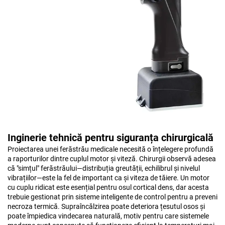
Inginerie tehnică pentru siguranța chirurgicală
Proiectarea unei ferăstrău medicale necesită o înțelegere profundă
a raporturilor dintre cuplul motor și viteză. Chirurgii observă adesea
că "simțul" ferăstrăului—distribuția greutății, echilibrul și nivelul
vibrațiilor—este la fel de important ca și viteza de tăiere. Un motor
cu cuplu ridicat este esențial pentru osul cortical dens, dar acesta
trebuie gestionat prin sisteme inteligente de control pentru a preveni
necroza termică. Supraîncălzirea poate deteriora țesutul osos și
poate împiedica vindecarea naturală, motiv pentru care sistemele