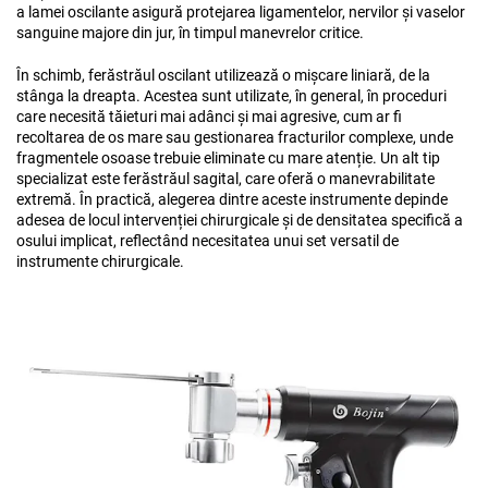
a lamei oscilante asigură protejarea ligamentelor, nervilor și vaselor
sanguine majore din jur, în timpul manevrelor critice.
În schimb, ferăstrăul oscilant utilizează o mișcare liniară, de la
stânga la dreapta. Acestea sunt utilizate, în general, în proceduri
care necesită tăieturi mai adânci și mai agresive, cum ar fi
recoltarea de os mare sau gestionarea fracturilor complexe, unde
fragmentele osoase trebuie eliminate cu mare atenție. Un alt tip
specializat este ferăstrăul sagital, care oferă o manevrabilitate
extremă. În practică, alegerea dintre aceste instrumente depinde
adesea de locul intervenției chirurgicale și de densitatea specifică a
osului implicat, reflectând necesitatea unui set versatil de
instrumente chirurgicale.