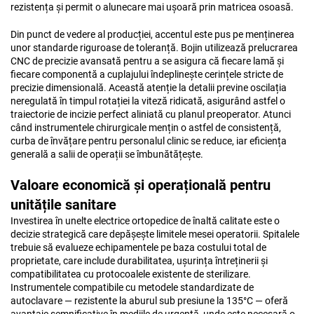
rezistența și permit o alunecare mai ușoară prin matricea osoasă.
Din punct de vedere al producției, accentul este pus pe menținerea
unor standarde riguroase de toleranță. Bojin utilizează prelucrarea
CNC de precizie avansată pentru a se asigura că fiecare lamă și
fiecare componentă a cuplajului îndeplinește cerințele stricte de
precizie dimensională. Această atenție la detalii previne oscilația
neregulată în timpul rotației la viteză ridicată, asigurând astfel o
traiectorie de incizie perfect aliniată cu planul preoperator. Atunci
când instrumentele chirurgicale mențin o astfel de consistență,
curba de învățare pentru personalul clinic se reduce, iar eficiența
generală a salii de operații se îmbunătățește.
Valoare economică și operațională pentru
unitățile sanitare
Investirea în unelte electrice ortopedice de înaltă calitate este o
decizie strategică care depășește limitele mesei operatorii. Spitalele
trebuie să evalueze echipamentele pe baza costului total de
proprietate, care include durabilitatea, ușurința întreținerii și
compatibilitatea cu protocoalele existente de sterilizare.
Instrumentele compatibile cu metodele standardizate de
autoclavare — rezistente la aburul sub presiune la 135°C — oferă
avantaje semnificative în mediile de urgență, unde este necesară o