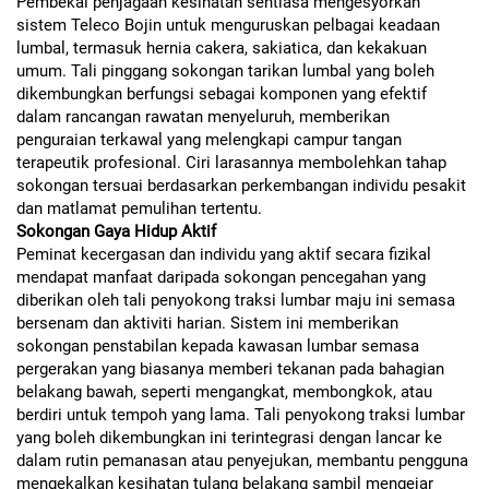
Pembekal penjagaan kesihatan sentiasa mengesyorkan
sistem Teleco Bojin untuk menguruskan pelbagai keadaan
lumbal, termasuk hernia cakera, sakiatica, dan kekakuan
umum. Tali pinggang sokongan tarikan lumbal yang boleh
dikembungkan berfungsi sebagai komponen yang efektif
dalam rancangan rawatan menyeluruh, memberikan
penguraian terkawal yang melengkapi campur tangan
terapeutik profesional. Ciri larasannya membolehkan tahap
sokongan tersuai berdasarkan perkembangan individu pesakit
dan matlamat pemulihan tertentu.
Sokongan Gaya Hidup Aktif
Peminat kecergasan dan individu yang aktif secara fizikal
mendapat manfaat daripada sokongan pencegahan yang
diberikan oleh tali penyokong traksi lumbar maju ini semasa
bersenam dan aktiviti harian. Sistem ini memberikan
sokongan penstabilan kepada kawasan lumbar semasa
pergerakan yang biasanya memberi tekanan pada bahagian
belakang bawah, seperti mengangkat, membongkok, atau
berdiri untuk tempoh yang lama. Tali penyokong traksi lumbar
yang boleh dikembungkan ini terintegrasi dengan lancar ke
dalam rutin pemanasan atau penyejukan, membantu pengguna
mengekalkan kesihatan tulang belakang sambil mengejar