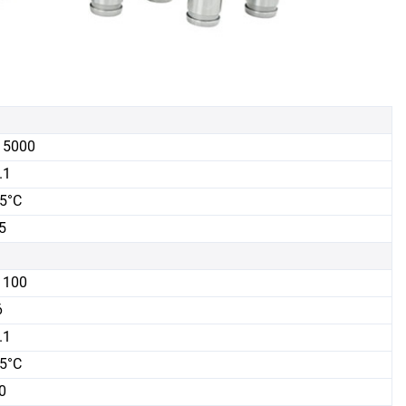
15000
.1
5°C
5
1100
6
.1
5°C
0