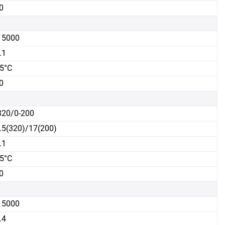
0
15000
.1
5°C
0
320/0-200
.5(320)/17(200)
.1
5°C
0
15000
.4