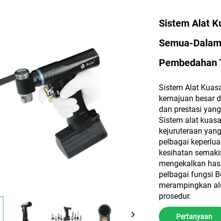
Sistem Alat K
Semua-Dalam-
Pembedahan 
Sistem Alat Kuas
kemajuan besar 
dan prestasi yan
Sistem alat kuas
kejuruteraan yan
pelbagai keperlu
kesihatan semak
mengekalkan hasil
pelbagai fungsi 
merampingkan al
prosedur.
Pertanyaan