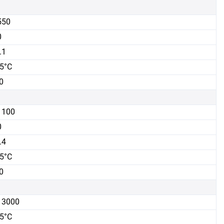
550
0
.1
5°C
0
1100
0
.4
5°C
0
13000
5°C