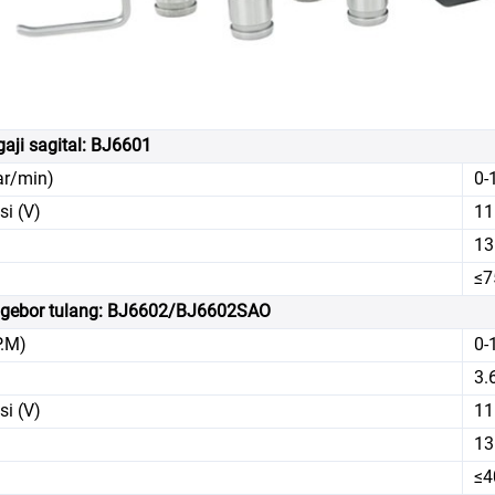
aji sagital: BJ6601
ar/min)
0-
si (V)
11
13
≤7
gebor tulang: BJ6602/BJ6602SAO
P.M)
0-
3.
si (V)
11
13
≤4