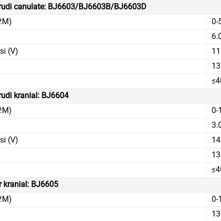
rudi canulate: BJ6603/BJ6603B/BJ6603D
P.M)
0-
6.
si (V)
11
13
≤4
udi kranial: BJ6604
P.M)
0-
3.
si (V)
14
13
≤4
 kranial: BJ6605
P.M)
0-
13