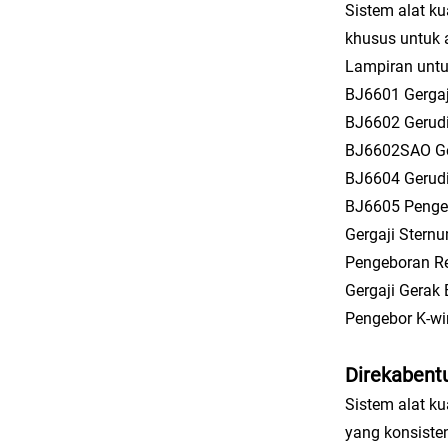
Sistem alat k
khusus untuk 
Lampiran untu
BJ6601 Gergaji
BJ6602 Gerudi
BJ6602SAO Ge
BJ6604 Gerud
BJ6605 Penge
Gergaji Stern
Pengeboran R
Gergaji Gerak
Pengebor K-wi
Direkabent
Sistem alat k
yang konsiste