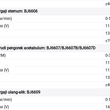
≤4
gaji sternum: BJ6606
ar/min)
0-
si (V)
11
13
≤7
rudi pengorek acetabulum: BJ6607/BJ6607B/BJ6607D
P.M)
0-
11
si (V)
11
13
≤4
gaji ulang-alik: BJ6609
ar/min)
0-
si (V)
14