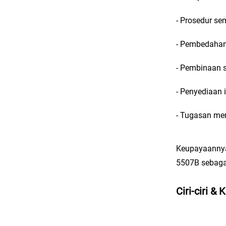
- Prosedur s
- Pembedahan 
- Pembinaan s
- Penyediaan 
- Tugasan men
Keupayaannya
5507B sebagai
Ciri-ciri & 