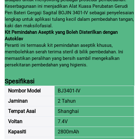
Keserbagunaan ini menjadikan Alat Kuasa Perubatan Gerudi
Pen Bateri Gergaji Sagital BOJIN 3401-IV sebagai penyelesaian
lengkap untuk aplikasi tulang kecil dalam pembedahan tangan,
kaki dan maksilofasial.
Kit Pemindahan Aseptik yang Boleh Disterilkan dengan
Autoklav
Peranti ini termasuk kit pemindahan aseptik khusus,
membolehkan serah terima steril di bilik pembedahan. Ini
memastikan peralihan yang bersih sambil mengekalkan
persekitaran pembedahan yang higienis.
Spesifikasi
Nombor Model
BJ3401-IV
Jaminan
2 Tahun
Tempat Asal
Shanghai
Voltan
7.4V
Kapasiti
2800mAh