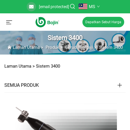
MS
[email protected]
Dapatkan Sebut Harga
Sistem 3400
Laman Utama
>
Produk
>
Gerudi/Gergaji
>
Sistem 3400
Laman Utama >
Sistem 3400
SEMUA PRODUK