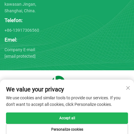
kawasan Jingan,
Shanghai, China.
Telefon:
+86-13917306560
Emel:
Company E-mail:
[email protected]
We value your privacy
Hak Cipta © 2025 oleh Shanghai Bojin Medical Instrument Co.,
We use cookies and similar tools to provide our services. If you
Ltd. -
Dasar Privasi
don't want to accept all cookies, click Personalize cookies.
Accept all
Personalize cookies