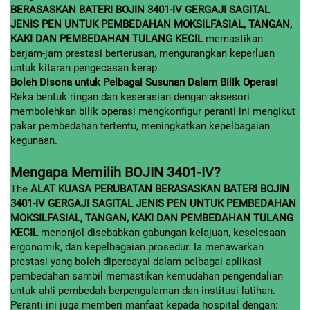
BERASASKAN BATERI BOJIN 3401-IV GERGAJI SAGITAL
JENIS PEN UNTUK PEMBEDAHAN MOKSILFASIAL, TANGAN,
KAKI DAN PEMBEDAHAN TULANG KECIL
memastikan
berjam-jam prestasi berterusan, mengurangkan keperluan
untuk kitaran pengecasan kerap.
Boleh Disona untuk Pelbagai Susunan Dalam Bilik Operasi
Reka bentuk ringan dan keserasian dengan aksesori
membolehkan bilik operasi mengkonfigur peranti ini mengikut
pakar pembedahan tertentu, meningkatkan kepelbagaian
kegunaan.
Mengapa Memilih BOJIN 3401-IV?
The
ALAT KUASA PERUBATAN BERASASKAN BATERI BOJIN
3401-IV GERGAJI SAGITAL JENIS PEN UNTUK PEMBEDAHAN
MOKSILFASIAL, TANGAN, KAKI DAN PEMBEDAHAN TULANG
KECIL
menonjol disebabkan gabungan kelajuan, keselesaan
ergonomik, dan kepelbagaian prosedur. Ia menawarkan
prestasi yang boleh dipercayai dalam pelbagai aplikasi
pembedahan sambil memastikan kemudahan pengendalian
untuk ahli pembedah berpengalaman dan institusi latihan.
Peranti ini juga memberi manfaat kepada hospital dengan: