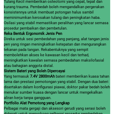
Tulang Kecil memberikan osteotomi yang cepat, tepat dan
kurang trauma. Pembedah boleh mengandalkan pergerakan
konsistennya untuk membuat potongan halus sambil
meminimumkan kerosakan tulang dan peningkatan haba.
Osilasi yang stabil memastikan peralihan yang lancar semasa
prosedur pembaikan dan pembetulan.
Reka Bentuk Ergonomik Jenis Pen
Direka untuk sesi pembedahan yang panjang, alat tangan jenis
pen yang ringan meningkatkan ketepatan dan mengurangkan
tekanan pada tangan. Rekabentuknya yang sempit
membolehkan akses ke kawasan kecil dan terhad,
meningkatkan kawalan semasa pembedahan maksilofasial
atau bahagian anggota distal.
Sistem Bateri yang Boleh Dipercayai
Yang termasuk
7.4V 2800mAh
bateri memberikan kuasa tahan
lama dan prestasi pemotongan yang stabil. Dengan dua bateri
disertakan dalam konfigurasi piawai, doktor pakar bedah boleh
menukar sumber kuasa dengan lancar untuk mengekalkan
aliran kerja tanpa gangguan.
Portfolio Alat Pemotong yang Lengkap
Pelbagai mata gergaji dan aksesori gerudi yang serasi boleh
didapati untuk menyokong pelbagai prosedur pembedahan.