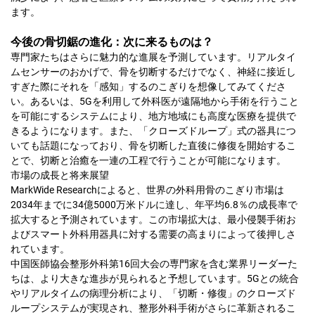
ます。
今後の骨切鋸の進化：次に来るものは？
専門家たちはさらに魅力的な進展を予測しています。リアルタイ
ムセンサーのおかげで、骨を切断するだけでなく、神経に接近し
すぎた際にそれを「感知」するのこぎりを想像してみてくださ
い。あるいは、5Gを利用して外科医が遠隔地から手術を行うこと
を可能にするシステムにより、地方地域にも高度な医療を提供で
きるようになります。また、「クローズドループ」式の器具につ
いても話題になっており、骨を切断した直後に修復を開始するこ
とで、切断と治癒を一連の工程で行うことが可能になります。
市場の成長と将来展望
MarkWide Researchによると、世界の外科用骨のこぎり市場は
2034年までに34億5000万米ドルに達し、年平均6.8％の成長率で
拡大すると予測されています。この市場拡大は、最小侵襲手術お
よびスマート外科用器具に対する需要の高まりによって後押しさ
れています。
中国医師協会整形外科第16回大会の専門家を含む業界リーダーた
ちは、より大きな進歩が見られると予想しています。5Gとの統合
やリアルタイムの病理分析により、「切断・修復」のクローズド
ループシステムが実現され、整形外科手術がさらに革新されるこ