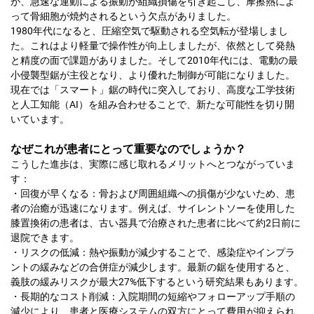
が、急速な運動による振動が組織損傷を引き起こし、摩擦熱によ
って骨細胞が焼灼されるという欠点がありました。
1980年代になると、圧縮空気で駆動される空気転が登場しまし
た。これはより軽量で操作性が向上しましたが、依然として発熱
と精度の面で課題がありました。そして2010年代には、電動の最
小侵襲型鋸が主役となり、より優れた制御が可能になりました。
現在では「スマート」鋸の時代に突入しており、高度な工学技術
と人工知能（AI）を組み合わせることで、新たな可能性を切り開
いています。
なぜこれが患者にとって重要なのでしょうか？
こうした進歩は、実際に感じ取れるメリットへとつながっていま
す：
・回復が早くなる：骨および周囲組織への損傷が少ないため、患
者の治癒が迅速になります。例えば、サイレントソーを使用した
膝置換術の患者は、古い器具で治療された患者に比べて約2日前に
退院できます。
・リスクの低減：熱や振動が減少することで、感染症やインプラ
ントの緩みなどの合併症が減少します。最新の鋸を使用すると、
義肢の緩みリスクが最大27%低下するという研究結果もあります。
・長期的なコスト削減：入院期間の短縮やフォローアップ手順の
減少により、患者と医療システムの双方にとって費用が抑えられ