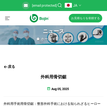
JA
[email protected]
お見積もりを依頼する
ニュース
ホーム
>
ニュース
戻る
外科用骨切鋸
Aug 05, 2025
外科用手術用骨切鋸：整形外科手術における知られざるヒーロー