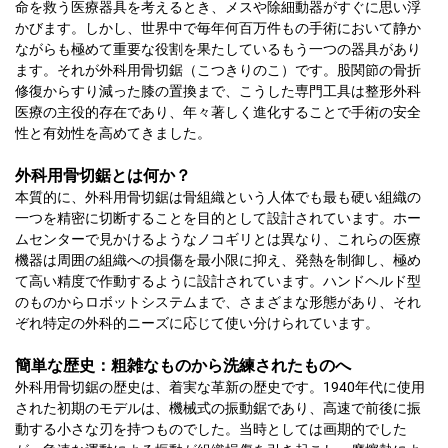
命を救う医療器具を考えるとき、メスや除細動器がすぐに思い浮
かびます。しかし、世界中で毎年何百万件もの手術において静か
ながらも極めて重要な役割を果たしているもう一つの器具があり
ます。それが外科用骨切鋸（こつきりのこ）です。股関節の骨折
修復からすり減った膝の置換まで、こうした専門工具は整形外科
医療の主役的存在であり、年々著しく進化することで手術の安全
性と有効性を高めてきました。
外科用骨切鋸とは何か？
本質的に、外科用骨切鋸は骨組織という人体でも最も硬い組織の
一つを精密に切断することを目的として設計されています。ホー
ムセンターで見かけるようなノコギリとは異なり、これらの医療
機器は周囲の組織への損傷を最小限に抑え、発熱を制御し、極め
て高い精度で作動するように設計されています。ハンドヘルド型
のものからロボットシステムまで、さまざまな形態があり、それ
ぞれ特定の外科的ニーズに応じて使い分けられています。
簡単な歴史：粗雑なものから洗練されたものへ
外科用骨切鋸の歴史は、着実な革新の歴史です。1940年代に使用
された初期のモデルは、機械式の振動鋸であり、高速で前後に振
動する小さな刃を持つものでした。当時としては画期的でした