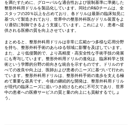
を満たすために、グローバルな適合性および規制基準に準拠した
整形外科用ドリルを製品化しています。同社のR&Dチームは、全
スタッフの20％以上を占めており、各ドリルは最新の臨床知見に
基づいて製造されており、世界中の整形外科医がドリル装置をよ
り適切に制御できるよう支援しています。これにより、患者へ提
供される医療の質を向上させています。
まとめると、整形外科用ドリルは非常に広範かつ多様な応用分野
を持ち、整形外科手術のあらゆる領域に影響を及ぼしています。
また、より低侵襲的で、より高精度・高安全性な手術手技の発展
にも寄与しています。整形外科用ドリルの進化は、臨床科学と技
術という学際的分野の前向きな統合を示すものです。ドリルのす
べての改良や向上は、医師および患者のニーズに基づいて行われ
ています。整形外科用ドリルは、整形外科手術の進歩を支える極
めて重要な器具です。今後の継続的な開発は、整形外科用ドリル
が現代の臨床ニーズに追いつき続けるために不可欠であり、世界
中の患者への医療サービスの質と量の向上にも貢献するでしょ
う。