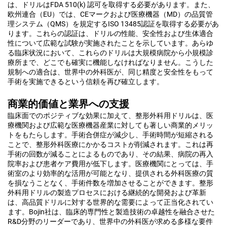
は、ドリルはFDA 510(k) 認可を取得する必要があります。また、
欧州連合（EU）では、CEマークおよび医療機器（MD）の品質管
理システム（QMS）を規定するISO 13485認証を取得する必要があ
ります。これらの認証は、ドリルの性能、安全性および生体適合
性について広範な試験が実施されたことを示しています。あらゆ
る臨床状況において、これらのドリルは大規模病院から小規模診
療所まで、どこでも確実に機能しなければなりません。こうした
規制への適合は、世界中の外科医が、同じ精度と安全性をもって
手術を実施できるという信頼を再び確立します。
商業的価値と業界への支援
臨床面でのポジティブな効果に加えて、整形外科用ドリルは、医
療機関および広範な医療機器産業に対しても著しい商業的メリッ
トをもたらします。手術合併症が減少し、手術時間が短縮される
ことで、整形外科医療にかかるコストが削減されます。これは再
手術の回数が減ることによるものであり、その結果、病院の再入
院率および患者ケア費用が低下します。医療機関にとっては、手
術室のより効率的な活用が可能となり、提供される外科医療の質
を損なうことなく、手術件数を増加させることができます。整形
外科用ドリルの製造プロセスにおける継続的な開発および革新
は、高品質ドリルに対する世界的な需要によって正当化されてい
ます。Bojin社は、臨床的専門性と製造技術の卓越性を融合させた
R&D分野のリーダーであり、世界中の外科医が求める多様な要件