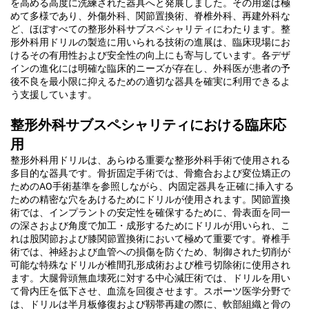
を高める高度に洗練された器具へと発展しました。その用途は極
めて多様であり、外傷外科、関節置換術、脊椎外科、再建外科な
ど、ほぼすべての整形外科サブスペシャリティにわたります。整
形外科用ドリルの製造に用いられる技術の進展は、臨床現場にお
けるその有用性および安全性の向上にも寄与しています。各デザ
インの進化には明確な臨床的ニーズが存在し、外科医が患者の予
後不良を最小限に抑えるための適切な器具を確実に利用できるよ
う支援しています。
整形外科サブスペシャリティにおける臨床応
用
整形外科用ドリルは、あらゆる重要な整形外科手術で使用される
多目的な器具です。骨折固定手術では、骨癒合および変位矯正の
ためのAO手術基準を参照しながら、内固定器具を正確に挿入する
ための精密な穴をあけるためにドリルが使用されます。関節置換
術では、インプラントの安定性を確保するために、骨表面を同一
の深さおよび角度で加工・成形するためにドリルが用いられ、こ
れは股関節および膝関節置換術において極めて重要です。脊椎手
術では、神経および血管への損傷を防ぐため、制御された切削が
可能な特殊なドリルが椎間孔形成術および椎弓切除術に使用され
ます。大腿骨頭無血壊死に対する中心減圧術では、ドリルを用い
て骨内圧を低下させ、血流を回復させます。スポーツ医学分野で
は、ドリルは半月板修復および靱帯再建の際に、軟部組織と骨の