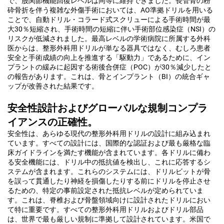
で、股関節機能回復レベルは同等に維持できました。長管骨の粉
砕骨折を伴う複雑な外傷手術においては、AO準拠ドリルを用いる
ことで、自動ドリル・コラード式スクリューによる手術時間が最
大30％短縮され、手術時間の短縮に伴い手術部位感染症（NSI）の
リスクが低減されました。最高レベルの学術病院に所属する外科
医からは、整形外科用ドリルが単なる器具ではなく、むしろ患者
安全と手術成績の向上を推進する「駆動力」であるために、イン
プラントの緩みに起因する術後合併症（POC）が30％減少したと
の報告があります。これは、骨とインプラント（BI）の統合ギャ
ップが改善された結果です。
安全性設計およびグローバルな規制コンプラ
イアンスの正確性。
安全性は、あらゆる現代の整形外科用ドリルの設計に組み込まれ
ています。すべての設計には、国際的な認証および最も厳格な臨
床ガイドラインを満たす機能が含まれています。各ドリルに備わ
る安全機能には、ドリル中の抵抗値を検出し、これに応答するシ
ステムが含まれます。これらのシステムには、ドリルビットが骨
を誤って貫通したり神経を損傷したりする前にドリルを停止させ
るための、特定の事前設定された抵抗レベルが定められていま
す。これは、脊椎および骨盤領域向けに設計されたドリルにおい
て特に重要です。すべての整形外科用ドリルおよびドリル部品
は、世界で最も厳しい規制に準拠して設計されています。米国で