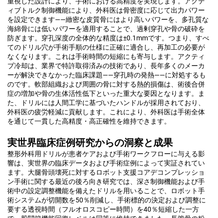
重視した設計により、手術における高精度を実現します。アクテ
ィブトルク制御機能により、外科医は骨密度に応じて出力パワー
を設定できます——緻密な皮質骨にはより高いパワーを、多孔質な
海綿骨には低いパワーを適用することで、過剰穿孔や骨の破砕を
防ぎます。穿孔深度の全体的な精度は±0.1mmです。つまり、すべ
てのドリル穴が手術手順の仕様に正確に適合し、再加工の必要が
なくなります。これは手術時間の短縮にも寄与します。アクティ
ブ冷却は、業界で特許取得済みの技術であり、長年多くのメーカ
ーが解決できなかった臨床課題——穿孔時の発熱——に対処するも
のです。軟部組織および周囲の骨に対する熱的損傷は、術後合併
症の増加や骨の生体活性低下といった重大な要因となります。ま
た、ドリルには人間工学に基づいたハンドルが採用されており、
外科医の疲労軽減に貢献します。これにより、外科医は手術全体
を通じて一貫した高精度・高正確性を維持できます。
実世界臨床症例研究からの洞察と成果
整形外科用ドリルが患者ケアおよび手術ワークフローに与える影
響は、実世界の臨床データおよび手術症例によって実証されてい
ます。大腿骨頭壊死に対するロボット支援コアデコンプレッショ
ン手術に関する最近の後ろ向き研究では、深さ制御機能および手
術中の設定調整機能を備えたドリルを用いることで、ロボット手
術システムが切開数を50％削減し、手術標的の決定および調整に
要する透視時間（フルオロスコピー時間）を40％短縮した一方