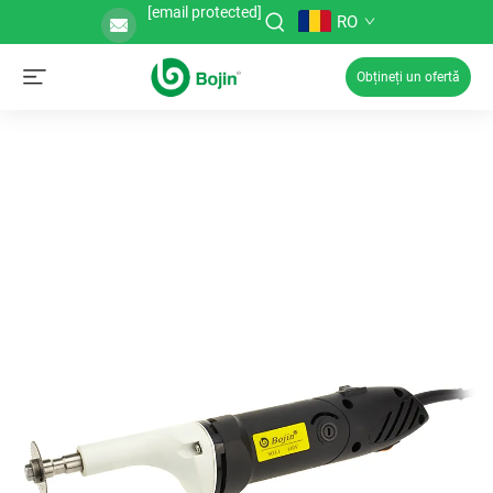
[email protected]
RO
Obțineți un ofertă