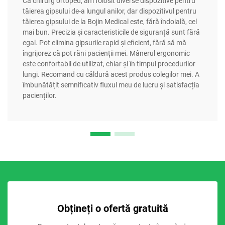
Ca chirurg ortoped, am folosit diverse dispozitive pentru
tăierea gipsului de-a lungul anilor, dar dispozitivul pentru
tăierea gipsului de la Bojin Medical este, fără îndoială, cel
mai bun. Precizia și caracteristicile de siguranță sunt fără
egal. Pot elimina gipsurile rapid și eficient, fără să mă
îngrijorez că pot răni pacienții mei. Mânerul ergonomic
este confortabil de utilizat, chiar și în timpul procedurilor
lungi. Recomand cu căldură acest produs colegilor mei. A
îmbunătățit semnificativ fluxul meu de lucru și satisfacția
pacienților.
Obțineți o ofertă gratuită