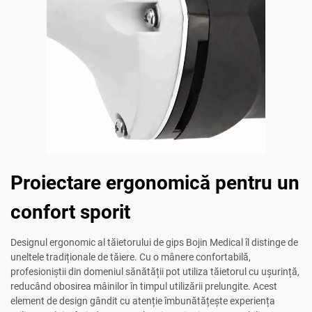
Proiectare ergonomică pentru un
confort sporit
Designul ergonomic al tăietorului de gips Bojin Medical îl distinge de
uneltele tradiționale de tăiere. Cu o mânere confortabilă,
profesioniștii din domeniul sănătății pot utiliza tăietorul cu ușurință,
reducând obosirea mâinilor în timpul utilizării prelungite. Acest
element de design gândit cu atenție îmbunătățește experiența