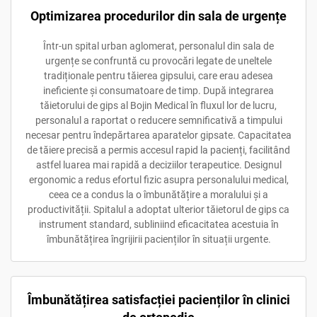
Optimizarea procedurilor din sala de urgențe
Într-un spital urban aglomerat, personalul din sala de
urgențe se confruntă cu provocări legate de uneltele
tradiționale pentru tăierea gipsului, care erau adesea
ineficiente și consumatoare de timp. După integrarea
tăietorului de gips al Bojin Medical în fluxul lor de lucru,
personalul a raportat o reducere semnificativă a timpului
necesar pentru îndepărtarea aparatelor gipsate. Capacitatea
de tăiere precisă a permis accesul rapid la pacienți, facilitând
astfel luarea mai rapidă a deciziilor terapeutice. Designul
ergonomic a redus efortul fizic asupra personalului medical,
ceea ce a condus la o îmbunătățire a moralului și a
productivității. Spitalul a adoptat ulterior tăietorul de gips ca
instrument standard, subliniind eficacitatea acestuia în
îmbunătățirea îngrijirii pacienților în situații urgente.
Îmbunătățirea satisfacției pacienților în clinici