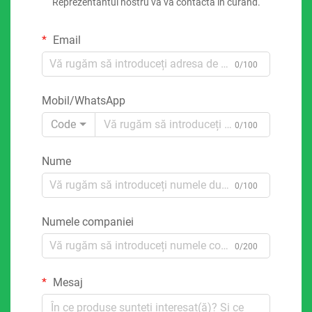
Reprezentantul nostru vă va contacta în curând.
Email
0/100
Mobil/WhatsApp
Code
0/100
Nume
0/100
Numele companiei
0/200
Mesaj