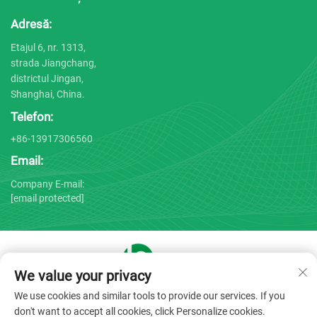
Adresă:
Etajul 6, nr. 1313,
strada Jiangchang,
districtul Jingan,
Shanghai, China.
Telefon:
+86-13917306560
Email:
Company E-mail:
[email protected]
We value your privacy
Drepturi de autor © 2025 de către Shanghai Bojin Medical
We use cookies and similar tools to provide our services. If you
Instrument Co., Ltd. -
Politica de confidențialitate
don't want to accept all cookies, click Personalize cookies.