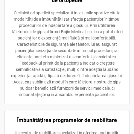
de ortopedie
O clinică ortopedică specializată în leziunile sportive căuta
modalități de a îmbunătăți satisfacția pacienților în timpul
procedurilor de îndepărtare a gipsului. Prin utilizarea
tăietorului de gips al firmei Bojin Medical, clinica a putut oferi
pacienților o experiență mai fluidă și mai confortabilă.
Caracteristicile de siguranță ale tăietorului au asigurat
pacienților senzația de securitate în timpul procedurii, iar
eficiența uneltei a minimizat disconfortul și anxietatea.
Feedback-ul primit de la pacienți a indicat o creștere
semnificativă a satisfacției, mulți dintre aceștia lăudând
experiența rapidă și lipsită de durere în îndepărtarea gipsului.
Acest caz subliniază modul în care tăietorul nostru de gips
nu doar beneficiază furnizorii de servicii medicale, ci
îmbunătățește și în ansamblu experiența pacienților.
Îmbunătățirea programelor de reabilitare
Un centru de reabilitare specializat în oferirea unei îngrijiri