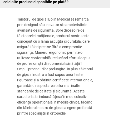
celelalte produse disponibile pe piață?
Tăietorul de gips al Bojin Medical se remarcă
prin designul său inovator și caracteristicile
avansate de siguranță. Spre deosebire de
tăietoarele tradiționale, produsul nostru este
conceput cu o lamă ascuțită și durabilă, care
asigură tăieri precise fără a compromite
siguranța. Mânerul ergonomic permite o
utilizare confortabilă, reducând efortul depus
de profesioniștii din domeniul sănătății în
timpul procedurilor prelungite. În plus, tăietorul
de gips al nostru a fost supus unor teste
riguroase și a obținut certificate internaționale,
garantând respectarea celor mai înalte
standarde de calitate și siguranță. Aceste
caracteristici îmbunătățesc în mod colectiv
eficiența operațională în mediile clinice, făcând
din tăietorul nostru de gips o alegere preferată
printre specialiștii în ortopedie.