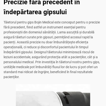
Precizie fără precedent în
îndepărtarea gipsului
Tăietorul pentru gips Bojin Medical este conceput pentru o precizie
fără precedent, fiind astfel un instrument esențial pentru
profesioniștii din domeniul sănătății. Lama ascuțită și durabilă
asigură tăieturi curate prin gipsuri, permițând accesul rapid la
pacienți. Această precizie nu doar îmbunătățește eficiența
operațională, ci reduce și disconfortul pacientului în timpul
îndepărtării gipsului. Designul tăietorului minimizează riscul de
leziuni accidentale, asigurând protecția atât a pacienților, cât și a
personalului medical. Prin investiția în tăietorul nostru pentru gips,
unitățile medicale pot îmbunătăți fluxul lor de lucru și pot oferi un
standard mai ridicat de îngrijire, beneficiind în final rezultatele
pacienților.