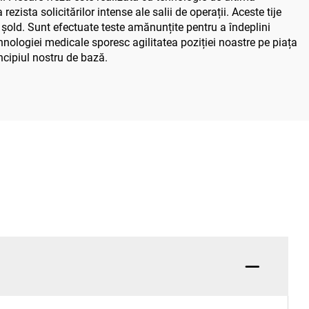
zista solicitărilor intense ale salii de operații. Aceste tije
 șold. Sunt efectuate teste amănunțite pentru a îndeplini
ehnologiei medicale sporesc agilitatea poziției noastre pe piața
ncipiul nostru de bază.