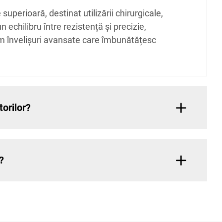
uperioară, destinat utilizării chirurgicale,
 echilibru între rezistență și precizie,
răm învelișuri avansate care îmbunătățesc
torilor?
?