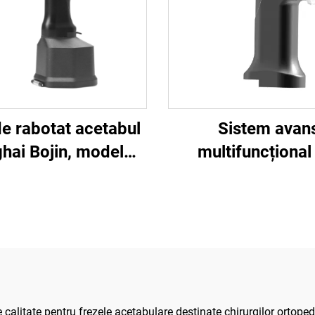
de rabotat acetabul
Sistem avan
hai Bojin, model
multifuncțional
 pentru chirurgie
BJ8400 pentru ins
că, sistem articular
electrice veter
 traumatisme 5000
alitate pentru frezele acetabulare destinate chirurgilor ortopedi