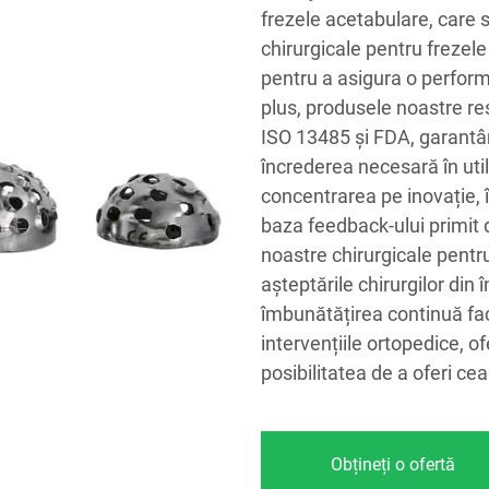
frezele acetabulare, care 
chirurgicale pentru frezele
pentru a asigura o performa
plus, produsele noastre res
ISO 13485 și FDA, garantân
încrederea necesară în util
concentrarea pe inovație,
baza feedback-ului primit de
noastre chirurgicale pentr
așteptările chirurgilor din
îmbunătățirea continuă face
intervențiile ortopedice, o
posibilitatea de a oferi cea
Obțineți o ofertă