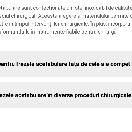
abulare sunt confecționate din oțel inoxidabil de calitate s
diul chirurgical. Această alegere a materialului permite un
e în timpul intervențiilor chirurgicale. În plus, incorpo
sformându-le în instrumente fiabile pentru chirurgi.
entru frezele acetabulare față de cele ale competi
frezele acetabulare în diverse proceduri chirurgicale