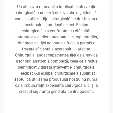
Un alt caz remarcabil a implicat o intervenție
chirurgicală complexă de revizuire a șoldului, în
care s-a utilizat tija chirurgicală pentru frezarea
acetabulului produsă de noi. Echipa
chirurgicală s-a confruntat cu dificultăți
datorate eșecurilor anterioare ale implanturilor,
dar precizia tijei noastre de freză a permis o
frezare eficientă a acetabulului afectat.
Chirurgul a lăudat capacitatea tijei de a naviga
ușor prin anatomia complexă, ceea ce a redus
semnificativ durata intervenției chirurgicale.
Feedback-ul echipei chirurgicale a subliniat
faptul că utilizarea produsului nostru nu numai
că a îmbunătățit experiența chirurgicală, ci și a
crescut siguranța generală pentru pacient.