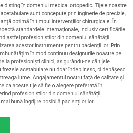
se disting în domeniul medical ortopedic. Tijele noastre
 acetabulare sunt concepute prin inginerie de precizie,
nță optimă în timpul intervențiilor chirurgicale. În
pectă standardele internaționale, inclusiv certificările
d astfel profesioniștilor din domeniul sănătății
izarea acestor instrumente pentru pacienții lor. Prin
 îmbunătățim în mod continuu designurile noastre pe
 la profesioniști clinici, asigurându-ne că tijele
u frezele acetabulare nu doar îndeplinesc, ci depășesc
 întreaga lume. Angajamentul nostru față de calitate și
 ca aceste tije să fie o alegere preferată în
ferind profesioniștilor din domeniul sănătății
 mai bună îngrijire posibilă pacienților lor.