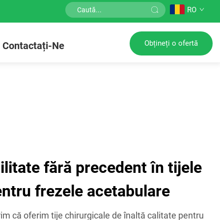
RO
Obțineți o ofertă
Contactați-Ne
ilitate fără precedent în tijele
entru frezele acetabulare
 că oferim tije chirurgicale de înaltă calitate pentru