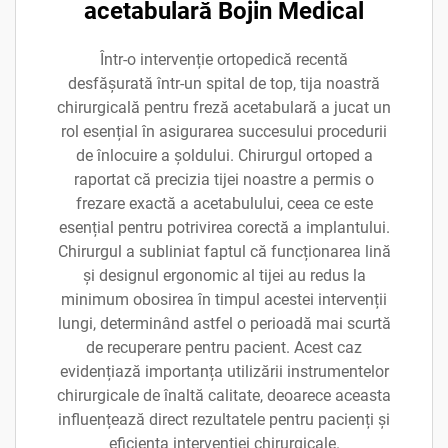
acetabulară Bojin Medical
Într-o intervenție ortopedică recentă
desfășurată într-un spital de top, tija noastră
chirurgicală pentru freză acetabulară a jucat un
rol esențial în asigurarea succesului procedurii
de înlocuire a șoldului. Chirurgul ortoped a
raportat că precizia tijei noastre a permis o
frezare exactă a acetabulului, ceea ce este
esențial pentru potrivirea corectă a implantului.
Chirurgul a subliniat faptul că funcționarea lină
și designul ergonomic al tijei au redus la
minimum obosirea în timpul acestei intervenții
lungi, determinând astfel o perioadă mai scurtă
de recuperare pentru pacient. Acest caz
evidențiază importanța utilizării instrumentelor
chirurgicale de înaltă calitate, deoarece aceasta
influențează direct rezultatele pentru pacienți și
eficiența intervenției chirurgicale.