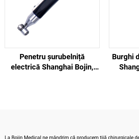
Penetru șurubelniță
Burghi 
electrică Shanghai Bojin,
Shang
model 3401, pentru
5507B,
sistemul de chirurgie de
ortopedi
mână și picior, chirurgie
pentru
neurochirurgicală 3400
La Bojin Medical ne mândrim că producem tijă chirurgicale de c