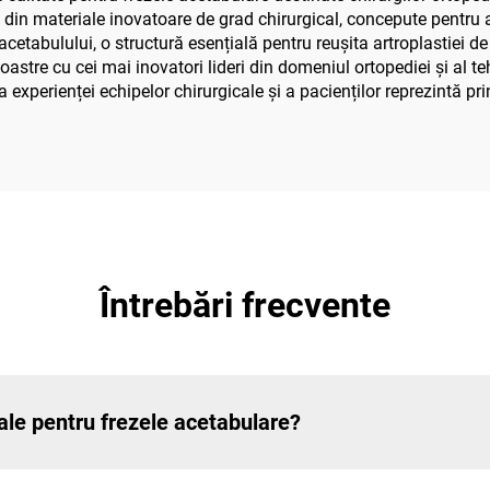
 din materiale inovatoare de grad chirurgical, concepute pentru a re
cetabulului, o structură esențială pentru reușita artroplastiei de
astre cu cei mai inovatori lideri din domeniul ortopediei și al t
experienței echipelor chirurgicale și a pacienților reprezintă pri
Întrebări frecvente
cale pentru frezele acetabulare?