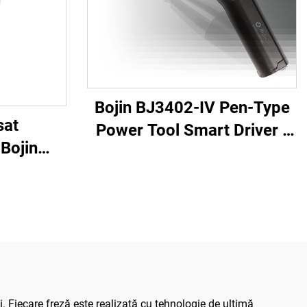
Bojin BJ3402-IV Pen-Type
sat
Power Tool Smart Driver -
 Bojin
Șurubelniță electrică
trumente
precisă pentru chirurgia
inare
maxilofacială
. Fiecare freză este realizată cu tehnologie de ultimă