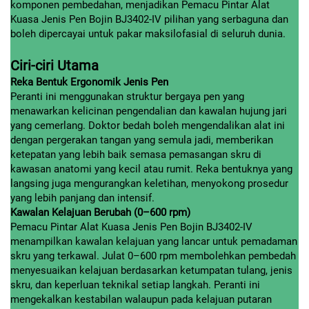
komponen pembedahan, menjadikan Pemacu Pintar Alat
Kuasa Jenis Pen Bojin BJ3402-IV pilihan yang serbaguna dan
boleh dipercayai untuk pakar maksilofasial di seluruh dunia.
Ciri-ciri Utama
Reka Bentuk Ergonomik Jenis Pen
Peranti ini menggunakan struktur bergaya pen yang
menawarkan kelicinan pengendalian dan kawalan hujung jari
yang cemerlang. Doktor bedah boleh mengendalikan alat ini
dengan pergerakan tangan yang semula jadi, memberikan
ketepatan yang lebih baik semasa pemasangan skru di
kawasan anatomi yang kecil atau rumit. Reka bentuknya yang
langsing juga mengurangkan keletihan, menyokong prosedur
yang lebih panjang dan intensif.
Kawalan Kelajuan Berubah (0–600 rpm)
Pemacu Pintar Alat Kuasa Jenis Pen Bojin BJ3402-IV
menampilkan kawalan kelajuan yang lancar untuk pemadaman
skru yang terkawal. Julat 0–600 rpm membolehkan pembedah
menyesuaikan kelajuan berdasarkan ketumpatan tulang, jenis
skru, dan keperluan teknikal setiap langkah. Peranti ini
mengekalkan kestabilan walaupun pada kelajuan putaran