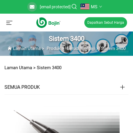
MS
[email protected]
Dapatkan Sebut Harga
Sistem 3400
Laman Utama
>
Produk
>
Gerudi/Gergaji
>
Sistem 3400
Laman Utama >
Sistem 3400
SEMUA PRODUK