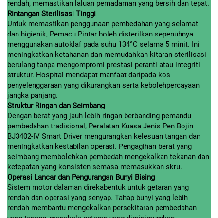
rendah, memastikan laluan pemadaman yang bersih dan tepat.
Rintangan Sterilisasi Tinggi
Untuk memastikan penggunaan pembedahan yang selamat
dan higienik, Pemacu Pintar boleh disterilkan sepenuhnya
menggunakan autoklaf pada suhu 134°C selama 5 minit. Ini
meningkatkan ketahanan dan memudahkan kitaran sterilisasi
berulang tanpa mengompromi prestasi peranti atau integriti
struktur. Hospital mendapat manfaat daripada kos
penyelenggaraan yang dikurangkan serta kebolehpercayaan
jangka panjang.
Struktur Ringan dan Seimbang
Dengan berat yang jauh lebih ringan berbanding pemandu
pembedahan tradisional, Peralatan Kuasa Jenis Pen Bojin
BJ3402-IV Smart Driver mengurangkan kelesuan tangan dan
meningkatkan kestabilan operasi. Pengagihan berat yang
seimbang membolehkan pembedah mengekalkan tekanan dan
ketepatan yang konsisten semasa memasukkan skru.
Operasi Lancar dan Pengurangan Bunyi Bising
Sistem motor dalaman direkabentuk untuk getaran yang
rendah dan operasi yang senyap. Tahap bunyi yang lebih
rendah membantu mengekalkan persekitaran pembedahan
yang tenang, manakala getaran yang diminimumkan