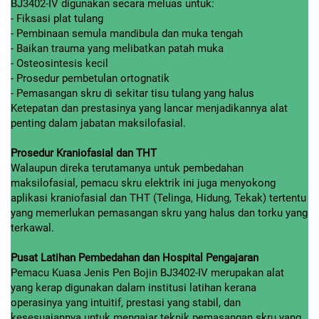
BJ3402-IV digunakan secara meluas untuk:
- Fiksasi plat tulang
- Pembinaan semula mandibula dan muka tengah
- Baikan trauma yang melibatkan patah muka
- Osteosintesis kecil
- Prosedur pembetulan ortognatik
- Pemasangan skru di sekitar tisu tulang yang halus
Ketepatan dan prestasinya yang lancar menjadikannya alat
penting dalam jabatan maksilofasial.
Prosedur Kraniofasial dan THT
Walaupun direka terutamanya untuk pembedahan
maksilofasial, pemacu skru elektrik ini juga menyokong
aplikasi kraniofasial dan THT (Telinga, Hidung, Tekak) tertentu
yang memerlukan pemasangan skru yang halus dan torku yang
terkawal.
Pusat Latihan Pembedahan dan Hospital Pengajaran
Pemacu Kuasa Jenis Pen Bojin BJ3402-IV merupakan alat
yang kerap digunakan dalam institusi latihan kerana
operasinya yang intuitif, prestasi yang stabil, dan
kesesuaiannya untuk mengajar teknik pemasangan skru yang