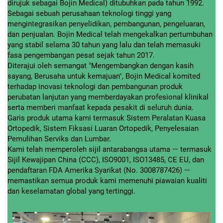
dirujuk sebagai Bojin Medical) ditubuhkan pada tahun 1992.
Sebagai sebuah perusahaan teknologi tinggi yang
mengintegrasikan penyelidikan, pembangunan, pengeluaran,
dan penjualan. Bojin Medical telah mengekalkan pertumbuhan
yang stabil selama 30 tahun yang lalu dan telah memasuki
fasa pengembangan pesat sejak tahun 2017.
Diterajui oleh semangat "Mengembangkan dengan kasih
sayang, Berusaha untuk kemajuan", Bojin Medical komited
terhadap inovasi teknologi dan pembangunan produk
perubatan lanjutan yang memberdayakan profesional klinikal
serta memberi manfaat kepada pesakit di seluruh dunia.
Garis produk utama kami termasuk Sistem Peralatan Kuasa
Ortopedik, Sistem Fiksasi Luaran Ortopedik, Penyelesaian
Pemulihan Serviks dan Lumbar.
Kami telah memperoleh sijil antarabangsa utama — termasuk
Sijil Kewajipan China (CCC), ISO9001, ISO13485, CE EU, dan
pendaftaran FDA Amerika Syarikat (No. 3008787426) —
memastikan semua produk kami memenuhi piawaian kualiti
dan keselamatan global yang tertinggi.