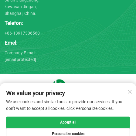
kawasan Jingan,
Shanghai, China.
Telefon:
+86-13917306560
Emel:
Company E-mail:
[email protected]
We value your privacy
Hak Cipta © 2025 oleh Shanghai Bojin Medical Instrument Co.,
We use cookies and similar tools to provide our services. If you
Ltd. -
Dasar Privasi
don't want to accept all cookies, click Personalize cookies.
Accept all
Personalize cookies