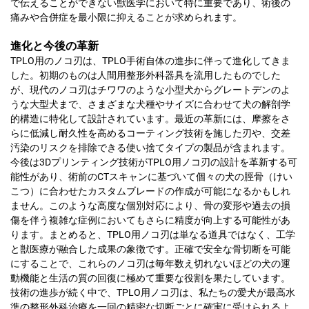
で伝えることができない獣医学において特に重要であり、術後の
痛みや合併症を最小限に抑えることが求められます。
進化と今後の革新
TPLO用のノコ刃は、TPLO手術自体の進歩に伴って進化してきま
した。初期のものは人間用整形外科器具を流用したものでした
が、現代のノコ刃はチワワのような小型犬からグレートデンのよ
うな大型犬まで、さまざまな犬種やサイズに合わせて犬の解剖学
的構造に特化して設計されています。最近の革新には、摩擦をさ
らに低減し耐久性を高めるコーティング技術を施した刃や、交差
汚染のリスクを排除できる使い捨てタイプの製品が含まれます。
今後は3Dプリンティング技術がTPLO用ノコ刃の設計を革新する可
能性があり、術前のCTスキャンに基づいて個々の犬の脛骨（けい
こつ）に合わせたカスタムブレードの作成が可能になるかもしれ
ません。このような高度な個別対応により、骨の変形や過去の損
傷を伴う複雑な症例においてもさらに精度が向上する可能性があ
ります。まとめると、TPLO用ノコ刃は単なる道具ではなく、工学
と獣医療が融合した成果の象徴です。正確で安全な骨切断を可能
にすることで、これらのノコ刃は毎年数え切れないほどの犬の運
動機能と生活の質の回復に極めて重要な役割を果たしています。
技術の進歩が続く中で、TPLO用ノコ刃は、私たちの愛犬が最高水
準の整形外科治療を一回の精密な切断ごとに確実に受けられるよ