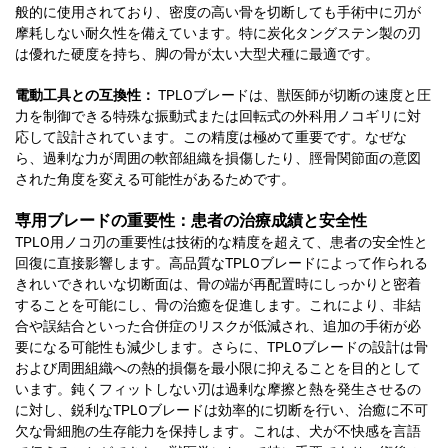
般的に使用されており、密度の高い骨を切断しても手術中に刃が
摩耗しない耐久性を備えています。特に炭化タングステン製の刃
は優れた硬度を持ち、脚の骨が太い大型犬種に最適です。
電動工具との互換性：
TPLOブレードは、獣医師が切断の速度と圧
力を制御できる特殊な振動式または回転式の外科用ノコギリに対
応して設計されています。この精度は極めて重要です。なぜな
ら、過剰な力が周囲の軟部組織を損傷したり、脛骨関節面の意図
された角度を変える可能性があるためです。
専用ブレードの重要性：患者の治療成績と安全性
TPLO用ノコ刃の重要性は技術的な精度を超えて、患者の安全性と
回復に直接影響します。高品質なTPLOブレードによって作られる
きれいできれいな切断面は、骨の端が再配置時にしっかりと密着
することを可能にし、骨の治癒を促進します。これにより、非結
合や誤結合といった合併症のリスクが低減され、追加の手術が必
要になる可能性も減少します。さらに、TPLOブレードの設計は骨
および周囲組織への熱的損傷を最小限に抑えることを目的として
います。鈍くフィットしない刃は過剰な摩擦と熱を発生させるの
に対し、鋭利なTPLOブレードは効率的に切断を行い、治癒に不可
欠な骨細胞の生存能力を保持します。これは、犬が不快感を言語