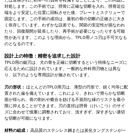
対処します。この手術では、脛骨に正確な切断を入れ、脛骨近位
端をより安定した位置に回転させた後、プレートとスクリューで
固定します。この手術の成功は、最初の骨の切断の正確さに大き
く依存しています。わずかな誤差でも、関節の安定性が損なわれ
たり、回復期間が延長したり、再手術が必要になったりする可能
性があります。このような理由から、TPLO用ノコ刃は不可欠なも
のとなるのです。
設計上の特徴：精密を追求した設計
TPLO用の鋸刃は、犬の骨を正確に切断するという特殊なニーズに
応えるために設計されています。一般的な外科用刃物とは異な
り、以下のような専用設計が施されています。
刃の形状：
ほとんどのTPLO用刃は、薄型の円形で、鋭く均等に配
置された歯を備えています。これにより、きれいで滑らかな切断
面が得られ、骨の割れや癒合を妨げる不規則な縁のリスクを最小
限に抑えることができます。刃の直径は脛骨（けいこつ）のサイ
ズに合わせて慎重に調整されており、浅すぎず、深すぎない適切
な切断が可能になります。
材料の組成：
高品質のステンレス鋼または炭化タングステンが一