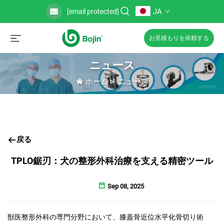
JA
[email protected]
お見積もりを依頼する
ニュース
ホーム
>
ニュース
戻る
TPLO鋸刃：犬の整形外科治療を支える精密ツール
Sep 08, 2025
獣医整形外科の専門分野において、膝蓋骨近位水平化骨切り術