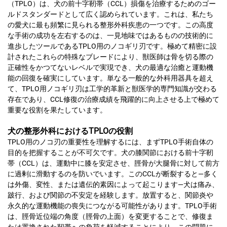
（TPLO）は、犬の前十字靭帯（CCL）損傷を治療するためのゴー
ルドスタンダードとして広く認められています。これは、私たち
の愛犬に最も頻繁に見られる整形外科疾患の一つです。この高度
な手術の成功を左右するのは、一見地味ではあるものの技術的に
進歩したツールであるTPLO用のノコギリ刃です。極めて精密に設
計されたこれらの特殊なブレードにより、獣医師は骨を切る際の
正確性をかつてないレベルで実現でき、犬の最適な治癒と運動機
能の回復を確実にしています。単なる一般的な外科用器具を超え
て、TPLO用ノコギリ刃は工学的革新と獣医学的専門知識が交わる
存在であり、CCL修復の治療成績を飛躍的に向上させる上で極めて
重要な役割を果たしています。
犬の整形外科におけるTPLOの役割
TPLO用のノコ刃の重要性を理解するには、まずTPLO手術自体の
目的を把握することが不可欠です。犬の膝関節における前十字靭
帯（CCL）は、運動中に膝を安定させ、脛骨が大腿骨に対して前方
に過剰に滑動するのを防いでいます。このCCLが断裂すると—多く
は外傷、変性、または遺伝的素因によって起こります—犬は痛み、
跛行、および関節の不安定を経験します。放置すると、関節炎や
永久的な運動機能の喪失につながる可能性があります。TPLO手術
は、脛骨近位端の角度（脛骨の上面）を変更することで、修復ま
たは置換された靭帯への負荷を軽減することにより、この問題に