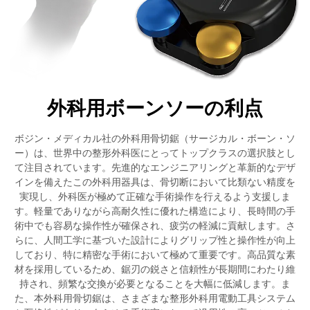
外科用ボーンソーの利点
ボジン・メディカル社の外科用骨切鋸（サージカル・ボーン・ソ
ー）は、世界中の整形外科医にとってトップクラスの選択肢とし
て注目されています。先進的なエンジニアリングと革新的なデザ
インを備えたこの外科用器具は、骨切断において比類ない精度を
実現し、外科医が極めて正確な手術操作を行えるよう支援しま
す。軽量でありながら高耐久性に優れた構造により、長時間の手
術中でも容易な操作性が確保され、疲労の軽減に貢献します。さ
らに、人間工学に基づいた設計によりグリップ性と操作性が向上
しており、特に精密な手術において極めて重要です。高品質な素
材を採用しているため、鋸刃の鋭さと信頼性が長期間にわたり維
持され、頻繁な交換が必要となることを大幅に低減します。ま
た、本外科用骨切鋸は、さまざまな整形外科用電動工具システム