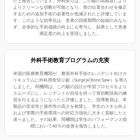
たと報告しています。外科医らは、この鋸の高精度により
よりクリーンな切断が可能となり、骨の位置合わせを修正
するための追加手術の必要性が低減されたと評価していま
す。このような効率化は、患者の回復期間の短縮のみなら
ず、全体的な手術成績の向上にも寄与し、結果として患者
満足度の向上を実現しました。
外科手術教育プログラムの充実
米国の医療教育機関が、整形外科手術のレジデント向けカ
リキュラムに外科用骨切り鋸（Surgical Bone Saw）を導入
しました。同機関は、この鋸の設計が学習プロセスをより
スムーズにし、レジデントが自信を持って骨切断技術の練
習を行えるようになったと評価しました。指導教員は、本
製品の安全性と操作性の高さを称賛し、学生のスキル向上
および実際の手術環境への対応力強化に大きく貢献したと
述べました。その結果、同機関は学生のパフォーマンス指
標において40％の改善を報告しました。