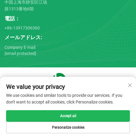
中国上海市静安区江场
路1313番地6階
電話：
+86-13917306560
メールアドレス:
Company E-mail:
[email protected]
We value your privacy
Copyright © 2025 by Shanghai Bojin Medical Instrument Co.,
We use cookies and similar tools to provide our services. If you
Ltd. -
プライバシーポリシー
don't want to accept all cookies, click Personalize cookies.
Accept all
Personalize cookies