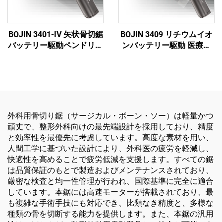
BOJIN 3401-IV 矢状骨切鋸
BOJIN 3409 リチウムイオ
バッテリー駆動ペンドリル
ンバッテリー駆動 医療用
医療用電動工具 顎顔面・
電動工具 顎顔面・手・
手・足・小骨手術用
足・神経外科・小骨手術用
外科用骨切り鋸（サージカル・ボーン・ソー）は軽量かつ
頑丈で、整形外科向けの最先端設計を採用しており、精度
と効率性を最優先に考慮しています。高度な素材を用い、
人間工学に基づいた設計により、外科医の疲労を軽減し、
快適性を高めることで疲労低減を支援します。すべての鋸
は品質保証のもとで製造およびメンテナンスされており、
厳密な検査と均一性管理が行われ、国際基準に完全に適合
しています。本鋸には高速モーターが搭載されており、最
も複雑な手術手技にも対応でき、比類なき精度と、多様な
種類の骨を切断する能力を提供します。また、本鋸の汎用