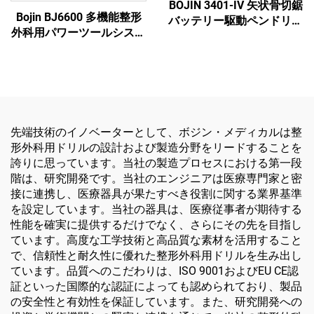
BOJIN 3401-IV 矢状骨切鋸
Bojin BJ6600 多機能整形
バッテリー駆動ペンドリル
外科用パワーツールシステ
医療用電動工具 顎顔面・
ム オールインワン外科用
手・足・小骨手術用
ドリル・ソー・ドライバー
（外傷および関節手術用）
先端技術のイノベーターとして、ボジン・メディカルは整
形外科用ドリルの設計および製造分野をリードすることを
誇りに思っています。当社の製造プロセスにおける第一段
階は、研究開発です。当社のエンジニアは医療専門家と密
接に連携し、医療器具が果たすべき役割に関する業界基準
を設定しています。当社の器具は、医療従事者が期待する
性能を確実に提供するだけでなく、さらにその先を目指し
ています。高度な工学技術と高品質な素材を活用すること
で、信頼性と耐久性に優れた整形外科用ドリルを生み出し
ています。品質へのこだわりは、ISO 9001およびEU CE認
証といった国際的な認証によっても認められており、製品
の安全性と有効性を保証しています。また、研究開発への