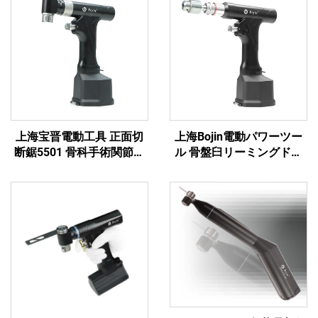
上海宝晋電動工具 正面切
上海Bojin電動パワーツー
断鋸5501 骨科手術関節外
ル 骨盤臼リーミングドリ
傷用システム5000
ル5507B 整形外科手術・関
節外傷用システム5000