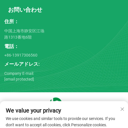
お問い合わせ
住所：
中国上海市静安区江场
路1313番地6階
電話：
+86-13917306560
メールアドレス:
Company E-mail:
[email protected]
We value your privacy
Copyright © 2025 by Shanghai Bojin Medical Instrument Co.,
We use cookies and similar tools to provide our services. If you
Ltd. -
プライバシーポリシー
don't want to accept all cookies, click Personalize cookies.