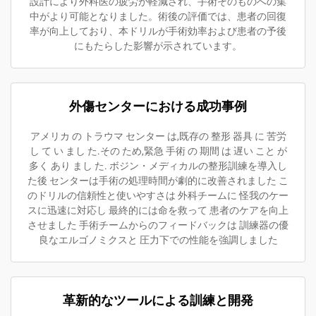
設計により外科医の疲労が軽減され、手術そのものへの集
中がより可能となりました。術後の評価では、患者の回復
率が向上しており、本ドリルが手術効率および患者の予後
にもたらした影響が示されています。
外傷センターにおける成功事例
アメリカ の トラウマ センター は,既存の 整形 器具 に 苦労
し て い まし た.その ため,緊急 手術 の 期間 は 遅い こと が
多く あり まし た. ボジン・メディカルの整形訓練を導入し
た後 センターは手術の処理時間が劇的に改善されました こ
のドリルの信頼性と使いやすさは 外科チームに 怪我のケー
スに迅速に対応し 最終的には命を救って 患者のケアを向上
させました 手術チームからのフィードバックは 訓練器の優
良なエルゴノミクスと 圧力下での性能を強調しました
革新的なツールによる訓練と開発