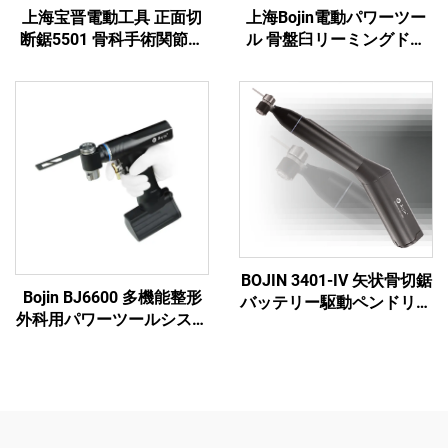
上海宝晋電動工具 正面切
上海Bojin電動パワーツー
断鋸5501 骨科手術関節外
ル 骨盤臼リーミングドリ
傷用システム5000
ル5507B 整形外科手術・関
節外傷用システム5000
BOJIN 3401-IV 矢状骨切鋸
Bojin BJ6600 多機能整形
バッテリー駆動ペンドリル
外科用パワーツールシステ
医療用電動工具 顎顔面・
ム オールインワン外科用
手・足・小骨手術用
ドリル・ソー・ドライバー
（外傷および関節手術用）