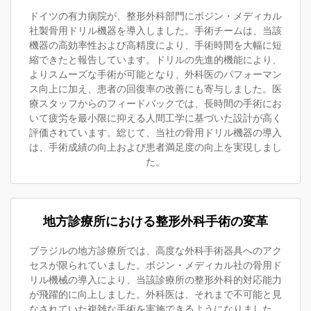
ドイツの有力病院が、整形外科部門にボジン・メディカル
社製骨用ドリル機器を導入しました。手術チームは、当該
機器の高効率性および高精度により、手術時間を大幅に短
縮できたと報告しています。ドリルの先進的機能により、
よりスムーズな手術が可能となり、外科医のパフォーマン
ス向上に加え、患者の回復率の改善にも寄与しました。医
療スタッフからのフィードバックでは、長時間の手術にお
いて疲労を最小限に抑える人間工学に基づいた設計が高く
評価されています。総じて、当社の骨用ドリル機器の導入
は、手術成績の向上および患者満足度の向上を実現しまし
た。
地方診療所における整形外科手術の変革
ブラジルの地方診療所では、高度な外科手術器具へのアク
セスが限られていました。ボジン・メディカル社の骨用ド
リル機械の導入により、当該診療所の整形外科的対応能力
が飛躍的に向上しました。外科医は、それまで不可能と見
なされていた複雑な手術を実施できるようになりました。