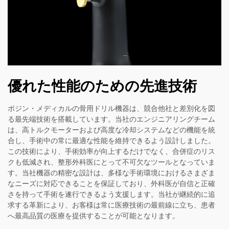
優れた性能のための先進技術
ボジン・メディカルの骨用ドリル機器は、競合他社と差別化を図
る最先端技術を搭載しています。当社のエンジニアリングチーム
は、高トルクモーターおよび高度な冷却システムなどの機能を統
合し、手術中の常に最適な性能を維持できるよう設計しました。
この技術により、手術効率が向上するだけでなく、合併症のリス
クも低減され、整形外科医にとって不可欠なツールとなっていま
す。当社機器の精密な設計は、多様な手術環境におけるさまざま
なニーズに対応できることを保証しており、外科医が自信と正確
さを持って手術を遂行できるよう支援します。当社が継続的に追
求する革新により、お客様は常に医療技術の最前線に立ち、患者
へ最高品質の医療を提供することが可能となります。