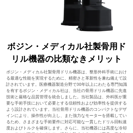
ボジン・メディカル社製骨用ド
リル機器の比類なきメリット
ボジン・メディカル社製骨用ドリル機器は、整形外科手術におけ
る最適な性能を実現するために、精密さと革新性を兼ね備えて設
計されています。医療機器製造分野で30年以上にわたる専門知識
を有するボジン・メディカル社は、当社の骨用ドリル機器に先進
技術と厳格な品質管理を統合しました。当社製品は、外科医が重
要な手術手技において必要とする信頼性および効率性を提供する
よう設計されています。当社骨用ドリル機器のコンパクトなデザ
インにより、操作性が向上し、また強力なモーターを搭載してい
るため、さまざまな手術要件に対応可能な一貫したドリル回転速
度およびトルクを確保します。さらに、当社機器には高度な冷却