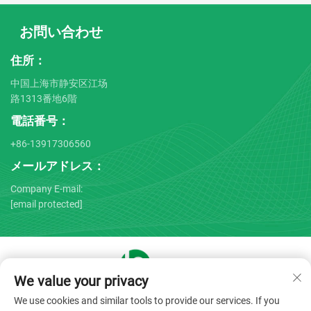
お問い合わせ
住所：
中国上海市静安区江场
路1313番地6階
電話番号：
+86-13917306560
メールアドレス：
Company E-mail:
[email protected]
We value your privacy
Copyright © 2025 by Shanghai Bojin Medical Instrument Co.,
We use cookies and similar tools to provide our services. If you