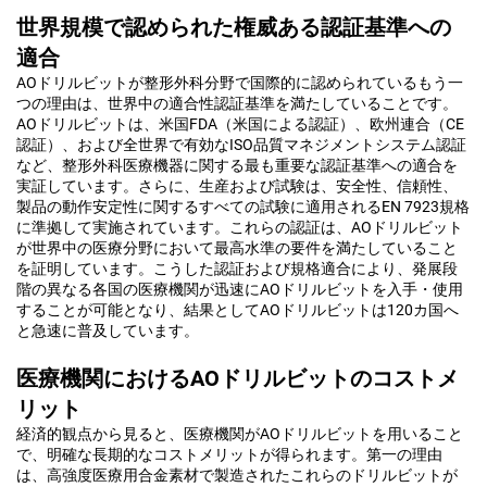
世界規模で認められた権威ある認証基準への
適合
AOドリルビットが整形外科分野で国際的に認められているもう一
つの理由は、世界中の適合性認証基準を満たしていることです。
AOドリルビットは、米国FDA（米国による認証）、欧州連合（CE
認証）、および全世界で有効なISO品質マネジメントシステム認証
など、整形外科医療機器に関する最も重要な認証基準への適合を
実証しています。さらに、生産および試験は、安全性、信頼性、
製品の動作安定性に関するすべての試験に適用されるEN 7923規格
に準拠して実施されています。これらの認証は、AOドリルビット
が世界中の医療分野において最高水準の要件を満たしていること
を証明しています。こうした認証および規格適合により、発展段
階の異なる各国の医療機関が迅速にAOドリルビットを入手・使用
することが可能となり、結果としてAOドリルビットは120カ国へ
と急速に普及しています。
医療機関におけるAOドリルビットのコストメ
リット
経済的観点から見ると、医療機関がAOドリルビットを用いること
で、明確な長期的なコストメリットが得られます。第一の理由
は、高強度医療用合金素材で製造されたこれらのドリルビットが