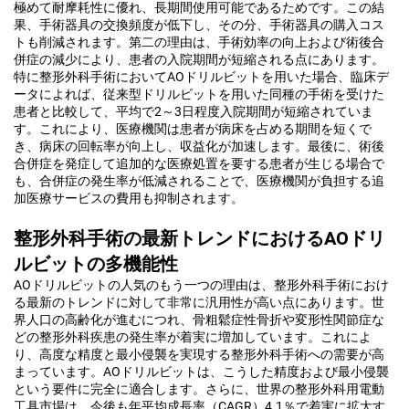
極めて耐摩耗性に優れ、長期間使用可能であるためです。この結
果、手術器具の交換頻度が低下し、その分、手術器具の購入コス
トも削減されます。第二の理由は、手術効率の向上および術後合
併症の減少により、患者の入院期間が短縮される点にあります。
特に整形外科手術においてAOドリルビットを用いた場合、臨床デ
ータによれば、従来型ドリルビットを用いた同種の手術を受けた
患者と比較して、平均で2～3日程度入院期間が短縮されていま
す。これにより、医療機関は患者が病床を占める期間を短くで
き、病床の回転率が向上し、収益化が加速します。最後に、術後
合併症を発症して追加的な医療処置を要する患者が生じる場合で
も、合併症の発生率が低減されることで、医療機関が負担する追
加医療サービスの費用も抑制されます。
整形外科手術の最新トレンドにおけるAOドリ
ルビットの多機能性
AOドリルビットの人気のもう一つの理由は、整形外科手術におけ
る最新のトレンドに対して非常に汎用性が高い点にあります。世
界人口の高齢化が進むにつれ、骨粗鬆症性骨折や変形性関節症な
どの整形外科疾患の発生率が着実に増加しています。これによ
り、高度な精度と最小侵襲を実現する整形外科手術への需要が高
まっています。AOドリルビットは、こうした精度および最小侵襲
という要件に完全に適合します。さらに、世界の整形外科用電動
工具市場は、今後も年平均成長率（CAGR）4.1％で着実に拡大す