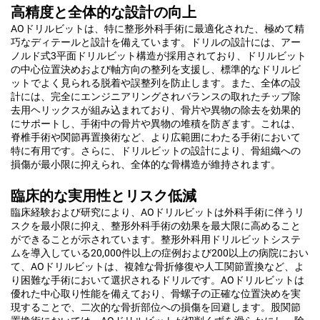
高精度と全体的な設計の向上
AOドリルビットは、特に整形外科手術に最適化された、極めて精
巧なディテールと設計を備えています。ドリルの設計には、アー
ノルド式3平面ドリルビット構造が採用されており、ドリルビット
の中心位置決めおよび軸方向の整列を支援し、標準的なドリルビ
ットでよく見られる脱着や誤整列を防止します。また、全体の設
計には、完全にエンジニアリングされバランスの取れたチップ除
去用ヘリックスが組み込まれており、骨片や異物の除去を効果的
にサポートし、手術中の骨片や異物の堆積を防ぎます。これは、
脊椎手術や関節再置換術など、より広範囲にわたる手術において
特に有用です。さらに、ドリルビットの設計により、骨組織への
損傷が最小限に抑えられ、全体的な骨構造が維持されます。
臨床的な実用性とリスク低減
臨床経験および研究により、AOドリルビットは外科手術に伴うリ
スクを最小限に抑え、整形外科手術の効果を最大限に高めること
ができることが示されています。整形外科用ドリルビットシステ
ムを導入している20,000件以上の症例および200以上の病院におい
て、AOドリルビットは、複雑な骨折修復や人工関節置換など、よ
り困難な手術において選択されるドリルです。AOドリルビットは
優れた中心取り性能を備えており、骨螺子の正確な位置決めを実
現することで、二次的な骨折部位への損傷を回避します。股関節