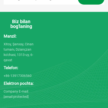
Biz bilan
bog'laning
Manzil:
Xitoy, Şanxay, Cinan
tumanı, Dziançzan
ko'chasi, 1313-uy, 6-
qavat
Telefon:
+86-13917306560
Elektron pochta:
Company E-mail:
[email protected]