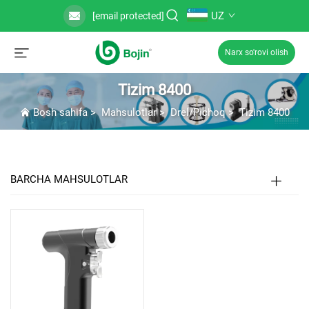
UZ
[email protected]
Narx so'rovi olish
Tizim 8400
Bosh sahifa
>
Mahsulotlar
>
Drel/Pichoq
>
Tizim 8400
BARCHA MAHSULOTLAR