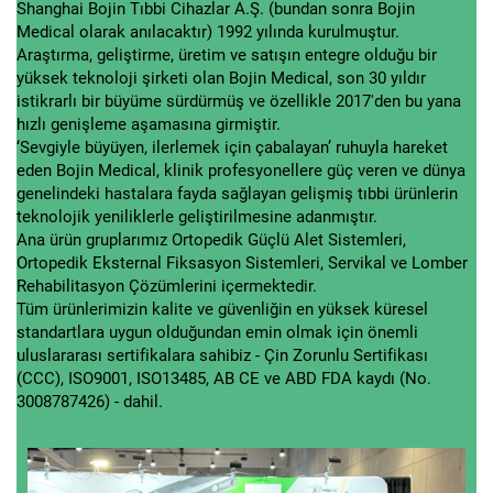
Shanghai Bojin Tıbbi Cihazlar A.Ş. (bundan sonra Bojin
Medical olarak anılacaktır) 1992 yılında kurulmuştur.
Araştırma, geliştirme, üretim ve satışın entegre olduğu bir
yüksek teknoloji şirketi olan Bojin Medical, son 30 yıldır
istikrarlı bir büyüme sürdürmüş ve özellikle 2017'den bu yana
hızlı genişleme aşamasına girmiştir.
‘Sevgiyle büyüyen, ilerlemek için çabalayan’ ruhuyla hareket
eden Bojin Medical, klinik profesyonellere güç veren ve dünya
genelindeki hastalara fayda sağlayan gelişmiş tıbbi ürünlerin
teknolojik yeniliklerle geliştirilmesine adanmıştır.
Ana ürün gruplarımız Ortopedik Güçlü Alet Sistemleri,
Ortopedik Eksternal Fiksasyon Sistemleri, Servikal ve Lomber
Rehabilitasyon Çözümlerini içermektedir.
Tüm ürünlerimizin kalite ve güvenliğin en yüksek küresel
standartlara uygun olduğundan emin olmak için önemli
uluslararası sertifikalara sahibiz - Çin Zorunlu Sertifikası
(CCC), ISO9001, ISO13485, AB CE ve ABD FDA kaydı (No.
3008787426) - dahil.