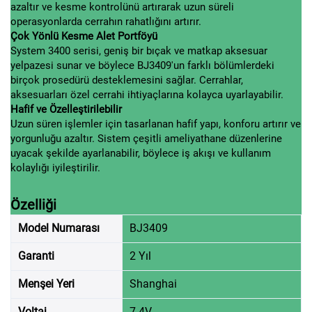
azaltır ve kesme kontrolünü artırarak uzun süreli
operasyonlarda cerrahın rahatlığını artırır.
Çok Yönlü Kesme Alet Portföyü
System 3400 serisi, geniş bir bıçak ve matkap aksesuar
yelpazesi sunar ve böylece BJ3409'un farklı bölümlerdeki
birçok prosedürü desteklemesini sağlar. Cerrahlar,
aksesuarları özel cerrahi ihtiyaçlarına kolayca uyarlayabilir.
Hafif ve Özelleştirilebilir
Uzun süren işlemler için tasarlanan hafif yapı, konforu artırır ve
yorgunluğu azaltır. Sistem çeşitli ameliyathane düzenlerine
uyacak şekilde ayarlanabilir, böylece iş akışı ve kullanım
kolaylığı iyileştirilir.
Özelliği
Model Numarası
BJ3409
Garanti
2 Yıl
Menşei Yeri
Shanghai
Voltaj
7.4V