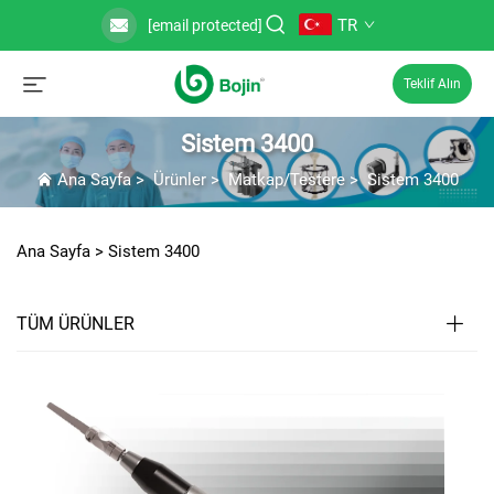
TR
[email protected]
Teklif Alın
Sistem 3400
Ana Sayfa
>
Ürünler
>
Matkap/Testere
>
Sistem 3400
Ana Sayfa >
Sistem 3400
TÜM ÜRÜNLER