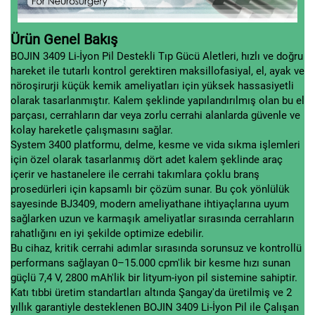
Ürün Genel Bakış
BOJIN 3409 Li-İyon Pil Destekli Tıp Gücü Aletleri, hızlı ve doğru
hareket ile tutarlı kontrol gerektiren maksillofasiyal, el, ayak ve
nöroşirurji küçük kemik ameliyatları için yüksek hassasiyetli
olarak tasarlanmıştır. Kalem şeklinde yapılandırılmış olan bu el
parçası, cerrahların dar veya zorlu cerrahi alanlarda güvenle ve
kolay hareketle çalışmasını sağlar.
System 3400 platformu, delme, kesme ve vida sıkma işlemleri
için özel olarak tasarlanmış dört adet kalem şeklinde araç
içerir ve hastanelere ile cerrahi takımlara çoklu branş
prosedürleri için kapsamlı bir çözüm sunar. Bu çok yönlülük
sayesinde BJ3409, modern ameliyathane ihtiyaçlarına uyum
sağlarken uzun ve karmaşık ameliyatlar sırasında cerrahların
rahatlığını en iyi şekilde optimize edebilir.
Bu cihaz, kritik cerrahi adımlar sırasında sorunsuz ve kontrollü
performans sağlayan 0–15.000 cpm'lik bir kesme hızı sunan
güçlü 7,4 V, 2800 mAh'lik bir lityum-iyon pil sistemine sahiptir.
Katı tıbbi üretim standartları altında Şangay'da üretilmiş ve 2
yıllık garantiyle desteklenen BOJIN 3409 Li-İyon Pil ile Çalışan