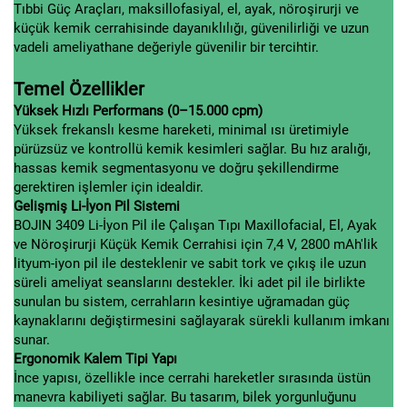
Tıbbi Güç Araçları, maksillofasiyal, el, ayak, nöroşirurji ve
küçük kemik cerrahisinde dayanıklılığı, güvenilirliği ve uzun
vadeli ameliyathane değeriyle güvenilir bir tercihtir.
Temel Özellikler
Yüksek Hızlı Performans (0–15.000 cpm)
Yüksek frekanslı kesme hareketi, minimal ısı üretimiyle
pürüzsüz ve kontrollü kemik kesimleri sağlar. Bu hız aralığı,
hassas kemik segmentasyonu ve doğru şekillendirme
gerektiren işlemler için idealdir.
Gelişmiş Li-İyon Pil Sistemi
BOJIN 3409 Li-İyon Pil ile Çalışan Tıpı Maxillofacial, El, Ayak
ve Nöroşirurji Küçük Kemik Cerrahisi için 7,4 V, 2800 mAh'lik
lityum-iyon pil ile desteklenir ve sabit tork ve çıkış ile uzun
süreli ameliyat seanslarını destekler. İki adet pil ile birlikte
sunulan bu sistem, cerrahların kesintiye uğramadan güç
kaynaklarını değiştirmesini sağlayarak sürekli kullanım imkanı
sunar.
Ergonomik Kalem Tipi Yapı
İnce yapısı, özellikle ince cerrahi hareketler sırasında üstün
manevra kabiliyeti sağlar. Bu tasarım, bilek yorgunluğunu