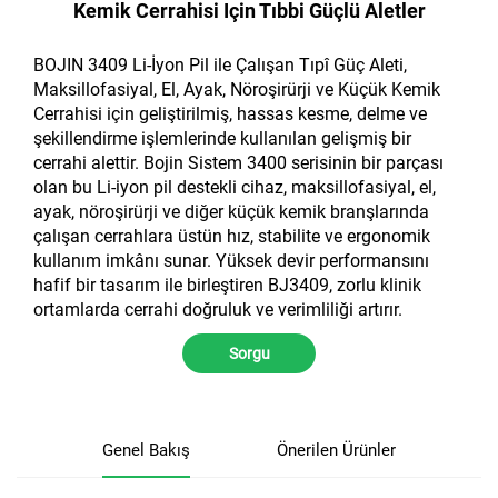
Kemik Cerrahisi Için Tıbbi Güçlü Aletler
BOJIN 3409 Li-İyon Pil ile Çalışan Tıpî Güç Aleti,
Maksillofasiyal, El, Ayak, Nöroşirürji ve Küçük Kemik
Cerrahisi için geliştirilmiş, hassas kesme, delme ve
şekillendirme işlemlerinde kullanılan gelişmiş bir
cerrahi alettir. Bojin Sistem 3400 serisinin bir parçası
olan bu Li-iyon pil destekli cihaz, maksillofasiyal, el,
ayak, nöroşirürji ve diğer küçük kemik branşlarında
çalışan cerrahlara üstün hız, stabilite ve ergonomik
kullanım imkânı sunar. Yüksek devir performansını
hafif bir tasarım ile birleştiren BJ3409, zorlu klinik
ortamlarda cerrahi doğruluk ve verimliliği artırır.
Sorgu
Genel Bakış
Önerilen Ürünler