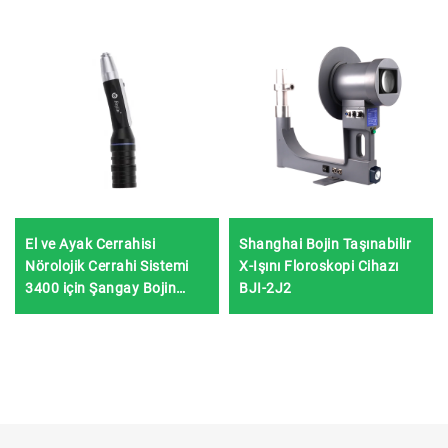
El ve Ayak Cerrahisi
Shanghai Bojin Taşınabilir
Nörolojik Cerrahi Sistemi
X-Işını Floroskopi Cihazı
3400 için Şangay Bojin
BJI-2J2
Elektrikli Güç Aleti Kalem
Şeklinde Sürücü 3402