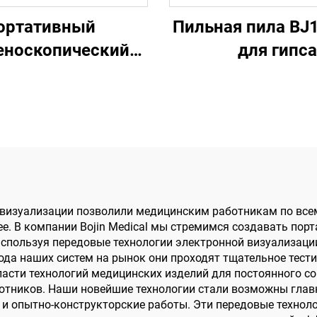
ортативный
Пильная пила BJ
еноскопический
для гипса
hanghai Bojin BJI-
2J2
 визуализации позволили медицинским работникам по все
ее. В компании Bojin Medical мы стремимся создавать пор
спользуя передовые технологии электронной визуализации
да наших систем на рынок они проходят тщательное тести
асти технологий медицинских изделий для постоянного с
тников. Наши новейшие технологии стали возможны главн
 и опытно-конструкторские работы. Эти передовые технол