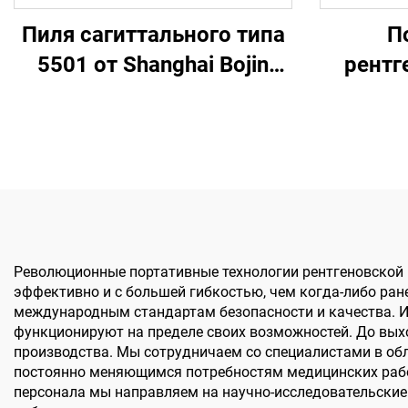
Пиля сагиттального типа
П
5501 от Shanghai Bojin
рентг
Electric Power Tool для
прибор S
ортопедической хирургии,
системы лечения
повреждений суставов
5000
Революционные портативные технологии рентгеновской
эффективно и с большей гибкостью, чем когда-либо ран
международным стандартам безопасности и качества. И
функционируют на пределе своих возможностей. До выхо
производства. Мы сотрудничаем со специалистами в обл
постоянно меняющимся потребностям медицинских рабо
персонала мы направляем на научно-исследовательские