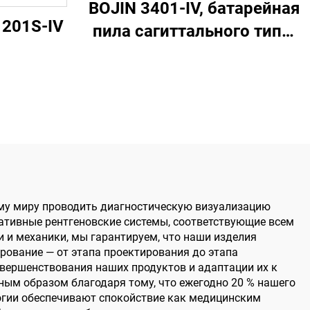
BOJIN 3401-IV, батарейная
1201S-IV
пила сагиттального типа,
ручной дрели,
медицинские
электрические
инструменты для
челюстно-лицевой,
ручной, ножной хирургии,
операций на мелких
му миру проводить диагностическую визуализацию
костях
тативные рентгеновские системы, соответствующие всем
 и механики, мы гарантируем, что наши изделия
рование — от этапа проектирования до этапа
овершенствования наших продуктов и адаптации их к
ым образом благодаря тому, что ежегодно 20 % нашего
огии обеспечивают спокойствие как медицинским